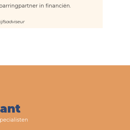
parringpartner in financiën.
jfsadviseur
tant
pecialisten