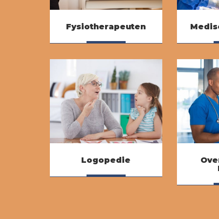
Fysiotherapeuten
Medisc
Lees meer
Logopedie
Ove
Lees meer