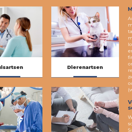
M
A
m
t
m
l
e
f
o
isartsen
Dierenartsen
r
z
Lees meer
Lees meer
o
(
V
s
W
s
S