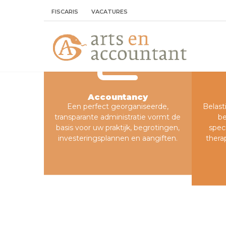
FISCARIS
VACATURES
Accountancy
Een perfect georganiseerde,
Belast
transparante administratie vormt de
be
basis voor uw praktijk, begrotingen,
speci
investeringsplannen en aangiften.
thera
Accountants