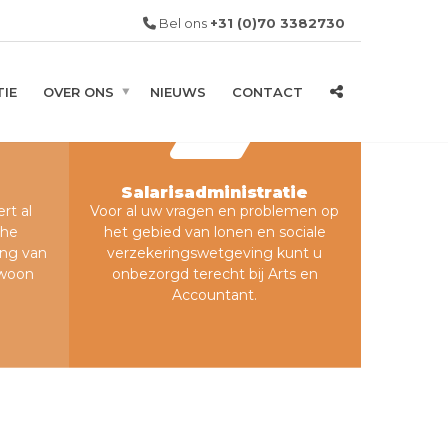
Bel ons
+31 (0)70 3382730
IE
OVER ONS
NIEUWS
CONTACT
Salarisadministratie
rt al
Voor al uw vragen en problemen op
che
het gebied van lonen en sociale
ing van
verzekeringswetgeving kunt u
ewoon
onbezorgd terecht bij Arts en
Accountant.
Salarisadministratie