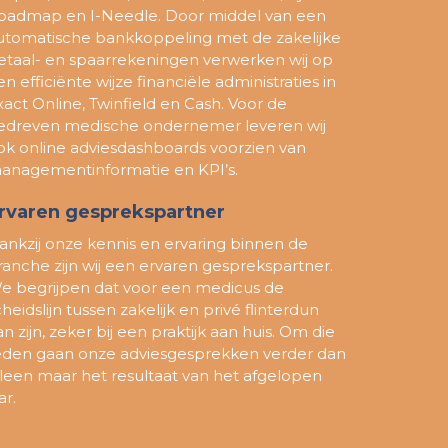
oadmap en I-Needle. Door middel van een
utomatische bankkoppeling met de zakelijke
etaal- en spaarrekeningen verwerken wij op
en efficiënte wijze financiële administraties in
xact Online, Twinfield en Cash. Voor de
edreven medische ondernemer leveren wij
ok online adviesdashboards voorzien van
anagementinformatie en KPI’s.
rvaren gesprekspartner
ankzij onze kennis en ervaring binnen de
ranche zijn wij een ervaren gesprekspartner.
e begrijpen dat voor een medicus de
cheidslijn tussen zakelijk en privé flinterdun
an zijn, zeker bij een praktijk aan huis. Om die
eden gaan onze adviesgesprekken verder dan
lleen maar het resultaat van het afgelopen
ar.