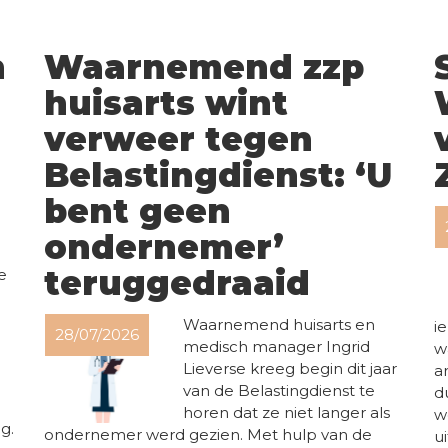
n
Waarnemend zzp
huisarts wint
verweer tegen
Belastingdienst: ‘U
bent geen
ondernemer’
teruggedraaid
e
Waarnemend huisarts en
i
28/07/2026
medisch manager Ingrid
w
Lieverse kreeg begin dit jaar
a
van de Belastingdienst te
d
horen dat ze niet langer als
w
g.
ondernemer werd gezien. Met hulp van de
u