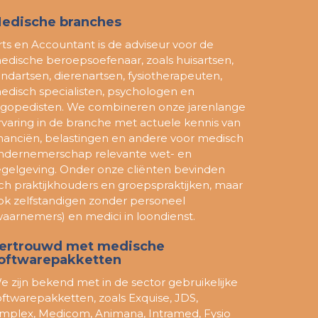
edische branches
rts en Accountant is de adviseur voor de
edische beroepsoefenaar, zoals huisartsen,
andartsen, dierenartsen, fysiotherapeuten,
edisch specialisten, psychologen en
ogopedisten. We combineren onze jarenlange
rvaring in de branche met actuele kennis van
inanciën, belastingen en andere voor medisch
ndernemerschap relevante wet- en
egelgeving. Onder onze cliënten bevinden
ich praktijkhouders en groepspraktijken, maar
ok zelfstandigen zonder personeel
waarnemers) en medici in loondienst.
ertrouwd met medische
oftwarepakketten
e zijn bekend met in de sector gebruikelijke
oftwarepakketten, zoals Exquise, JDS,
implex, Medicom, Animana, Intramed, Fysio