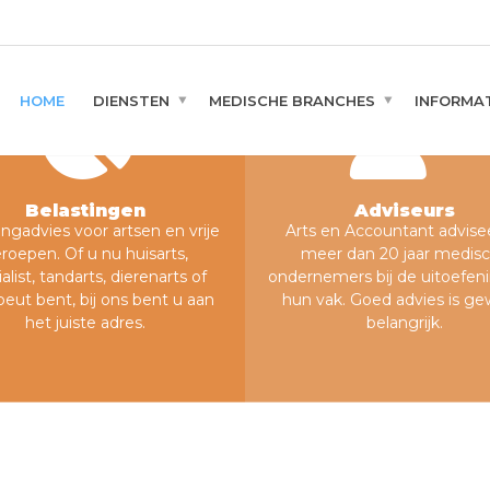
HOME
DIENSTEN
MEDISCHE BRANCHES
INFORMAT
Belastingen
Adviseurs
ingadvies voor artsen en vrije
Arts en Accountant advisee
roepen. Of u nu huisarts,
meer dan 20 jaar medis
alist, tandarts, dierenarts of
ondernemers bij de uitoefen
peut bent, bij ons bent u aan
hun vak. Goed advies is g
het juiste adres.
belangrijk.
Belastingen
Advies