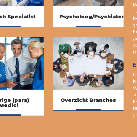
R
a
h Specialist
Psycholoog/Psychiater
b
e
E
Lees meer
Lees meer
g
o
m
E
D
b
W
s
rige (para)
Overzicht Branches
k
Medici
r
a
Lees meer
Lees meer
ja