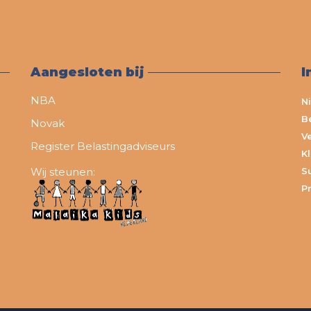
Aangesloten bij
I
NBA
N
B
Novak
V
Register Belastingadviseurs
K
Wij steunen:
S
Pr