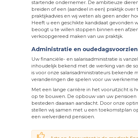
startende ondernemer. De ambitieuze dierena
breiden of een (aandeel in een) praktijk over
praktijkadvies en wij weten als geen ander h
Heeft u een geschikte kandidaat gevonden waa
beoogt u te willen stoppen binnen een afzien
verkoopgereed maken van uw praktijk.
Administratie en oudedagsvoorzie
Uw financiële- en salarisadministratie is vanz
inhoudelijk bekend met de werking van de s
is voor onze salarisadministrateurs bekende 
veranderingen die spelen voor uw werkneme
Met een lange carrière in het vooruitzicht is
op te bouwen. De opbouw van uw pensioen bi
besteden daaraan aandacht. Door onze optima
stellen wij samen met u een toekomstplan op
een welverdiend pensioen.