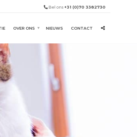
Bel ons
+31 (0)70 3382730
IE
OVER ONS
NIEUWS
CONTACT