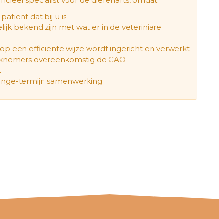
ncieel specialist voor de dierenarts, omdat:
patiënt dat bij u is
jk bekend zijn met wat er in de veteriniare
 op een efficiënte wijze wordt ingericht en verwerkt
werknemers overeenkomstig de CAO
t
lange-termijn samenwerking