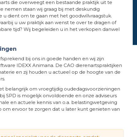
rts die overweegt een bestaande praktijk uit te
 te nemen staan wij graag bij met deskundig
oe u dient om te gaan met het goodwillvraagstuk.
rbij u uw praktijk aan wenst te over te dragen of
bare tijd? Wij begeleiden u in het verkopen danwel
ningen
elfsprekend bij ons in goede handen en wij zijn
oftware IDEXX Animana. De CAO dierenartspraktijken
materie en zij houden u actueel op de hoogte van de
rs.
 het belangrijk om vroegtijdig oudedagsvoorzieningen
j SPD is mogelijk onvoldoende en onze adviseurs
le en actuele kennis van o.a. belastingwetgeving
 om ervoor te zorgen dat u later kunt genieten van