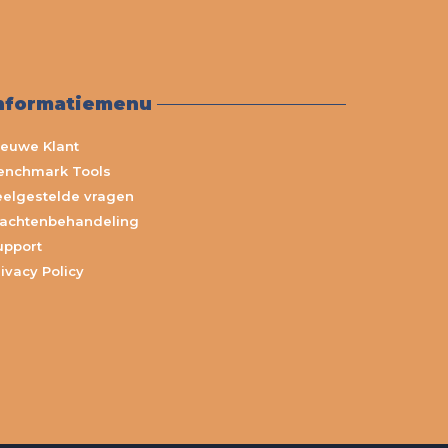
nformatiemenu
ieuwe Klant
enchmark Tools
eelgestelde vragen
lachtenbehandeling
upport
ivacy Policy