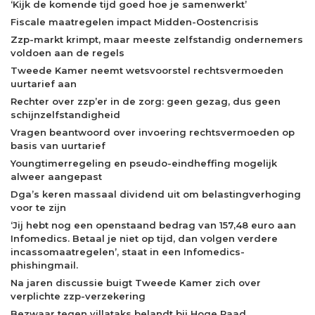
‘Kijk de komende tijd goed hoe je samenwerkt’
Fiscale maatregelen impact Midden-Oostencrisis
Zzp-markt krimpt, maar meeste zelfstandig ondernemers
voldoen aan de regels
Tweede Kamer neemt wetsvoorstel rechtsvermoeden
uurtarief aan
Rechter over zzp’er in de zorg: geen gezag, dus geen
schijnzelfstandigheid
Vragen beantwoord over invoering rechtsvermoeden op
basis van uurtarief
Youngtimerregeling en pseudo-eindheffing mogelijk
alweer aangepast
Dga’s keren massaal dividend uit om belastingverhoging
voor te zijn
‘Jij hebt nog een openstaand bedrag van 157,48 euro aan
Infomedics. Betaal je niet op tijd, dan volgen verdere
incassomaatregelen’, staat in een Infomedics-
phishingmail.
Na jaren discussie buigt Tweede Kamer zich over
verplichte zzp-verzekering
Bezwaar tegen villataks belandt bij Hoge Raad