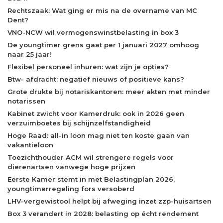
Rechtszaak: Wat ging er mis na de overname van MC
Dent?
VNO-NCW wil vermogenswinstbelasting in box 3
De youngtimer grens gaat per 1 januari 2027 omhoog
naar 25 jaar!
Flexibel personeel inhuren: wat zijn je opties?
Btw- afdracht: negatief nieuws of positieve kans?
Grote drukte bij notariskantoren: meer akten met minder
notarissen
Kabinet zwicht voor Kamerdruk: ook in 2026 geen
verzuimboetes bij schijnzelfstandigheid
Hoge Raad: all-in loon mag niet ten koste gaan van
vakantieloon
Toezichthouder ACM wil strengere regels voor
dierenartsen vanwege hoge prijzen
Eerste Kamer stemt in met Belastingplan 2026,
youngtimerregeling fors versoberd
LHV-vergewistool helpt bij afweging inzet zzp-huisartsen
Box 3 verandert in 2028: belasting op écht rendement