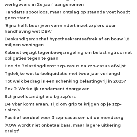
werkgevers in 2e jaar’ aangenomen
Tandarts spoorloos, maar ontslag op staande voet houdt
geen stand
‘Bijna helft bedrijven vermindert inzet zzp’ers door
handhaving wet DBA’
Deskundigen: schaf hypotheekrenteaftrek af en bouw 1,8
miljoen woningen
Kabinet wijzigt tegenbewijsregeling om belastingtruc met
obligaties tegen te gaan
Hoe de Belastingdienst zzp-casus na zzp-casus afwijst
Tijdelijke wet turboliquidatie met twee jaar verlengd
Tot welk bedrag is een schenking belastingvrij in 2025?
Box 3: Werkelijk rendement doorgeven
Schijnzelfstandigheid bij zzp’ers
De Vbar komt eraan. Tijd om grip te krijgen op je zzp-
risico’s
Positief oordeel voor 3 zzp-casussen uit de mondzorg
‘AOW wordt niet onbetaalbaar, maar lagere uitkering
dreigt’