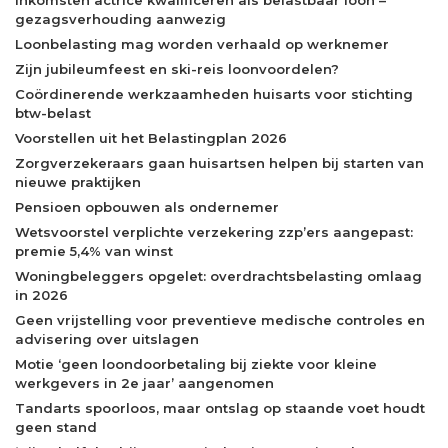
Inkomsten actrice kwalificeren als belastbaar loon –
gezagsverhouding aanwezig
Loonbelasting mag worden verhaald op werknemer
Zijn jubileumfeest en ski-reis loonvoordelen?
Coördinerende werkzaamheden huisarts voor stichting
btw-belast
Voorstellen uit het Belastingplan 2026
Zorgverzekeraars gaan huisartsen helpen bij starten van
nieuwe praktijken
Pensioen opbouwen als ondernemer
Wetsvoorstel verplichte verzekering zzp’ers aangepast:
premie 5,4% van winst
Woningbeleggers opgelet: overdrachtsbelasting omlaag
in 2026
Geen vrijstelling voor preventieve medische controles en
advisering over uitslagen
Motie ‘geen loondoorbetaling bij ziekte voor kleine
werkgevers in 2e jaar’ aangenomen
Tandarts spoorloos, maar ontslag op staande voet houdt
geen stand