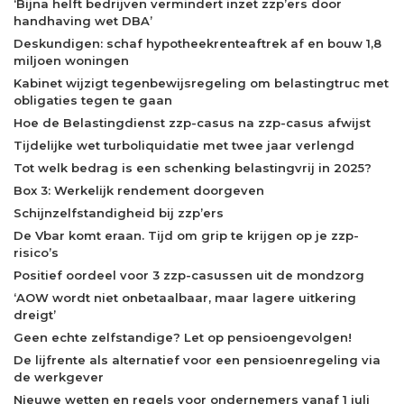
‘Bijna helft bedrijven vermindert inzet zzp’ers door
handhaving wet DBA’
Deskundigen: schaf hypotheekrenteaftrek af en bouw 1,8
miljoen woningen
Kabinet wijzigt tegenbewijsregeling om belastingtruc met
obligaties tegen te gaan
Hoe de Belastingdienst zzp-casus na zzp-casus afwijst
Tijdelijke wet turboliquidatie met twee jaar verlengd
Tot welk bedrag is een schenking belastingvrij in 2025?
Box 3: Werkelijk rendement doorgeven
Schijnzelfstandigheid bij zzp’ers
De Vbar komt eraan. Tijd om grip te krijgen op je zzp-
risico’s
Positief oordeel voor 3 zzp-casussen uit de mondzorg
‘AOW wordt niet onbetaalbaar, maar lagere uitkering
dreigt’
Geen echte zelfstandige? Let op pensioengevolgen!
De lijfrente als alternatief voor een pensioenregeling via
de werkgever
Nieuwe wetten en regels voor ondernemers vanaf 1 juli