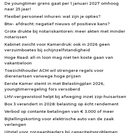
De youngtimer grens gaat per 1 januari 2027 omhoog
naar 25 jaar!
Flexibel personeel inhuren: wat zijn je opties?
Btw- afdracht: negatief nieuws of positieve kans?
Grote drukte bij notariskantoren: meer akten met minder
notarissen
Kabinet zwicht voor Kamerdruk: ook in 2026 geen
verzuimboetes bij schijnzelfstandigheid
Hoge Raad: all-in loon mag niet ten koste gaan van
vakantieloon
Toezichthouder ACM wil strengere regels voor
dierenartsen vanwege hoge prijzen
Eerste Kamer stemt in met Belastingplan 2026,
youngtimerregeling fors versoberd
LHV-vergewistool helpt bij afweging inzet zzp-huisartsen
Box 3 verandert in 2028: belasting op écht rendement
Verbod op contante betalingen van € 3.000 of meer
Bijtellingskorting voor elektrische auto van de zaak
verlengen
Uitstel voor zorgaanbieders bij capaciteitsproblemen