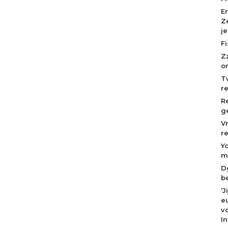
E
Z
j
F
Z
o
T
r
R
g
V
r
Y
m
D
b
‘
eu
v
I