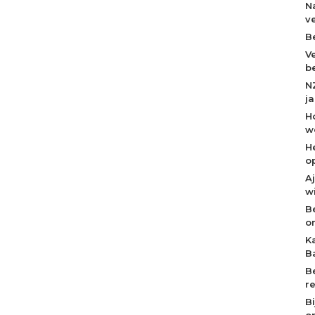
N
v
B
V
b
N
j
H
w
H
o
A
w
B
o
K
B
B
r
B
op