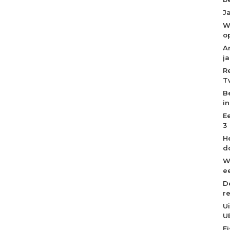
J
W
o
A
j
R
T
B
i
E
3
H
d
W
ee
D
r
U
U
F