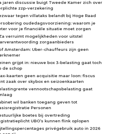
a jaren discussie buigt Tweede Kamer zich over
erplichte zzp-verzekering
ezwaar tegen villataks belandt bij Hoge Raad
ersobering oudedagsvoorziening: waarom je
eter voor je financiële situatie moet zorgen
Za verruimt mogelijkheden voor uitstel
aarverantwoording zorgaanbieders
of Amsterdam: Uber-chauffeurs zijn geen
erknemer
einen grijpt in: nieuwe box 3-belasting gaat toch
p de schop
jax-kaarten geen acquisitie maar loon: fiscus
int zaak over skybox en seizoenkaarten
elastingrente vennootschapsbelasting gaat
mlaag
abinet wil banken toegang geven tot
asisregistratie Personen
estuurlijke boetes bij overtreding
egistratieplicht UBO’s kunnen flink oplopen
ijtellingspercentages privégebruik auto in 2026
 een rij