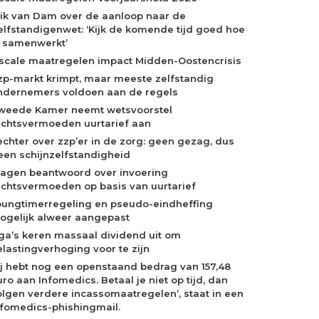
rik van Dam over de aanloop naar de
elfstandigenwet: ‘Kijk de komende tijd goed hoe
e samenwerkt’
iscale maatregelen impact Midden-Oostencrisis
zp-markt krimpt, maar meeste zelfstandig
ndernemers voldoen aan de regels
weede Kamer neemt wetsvoorstel
echtsvermoeden uurtarief aan
echter over zzp’er in de zorg: geen gezag, dus
een schijnzelfstandigheid
ragen beantwoord over invoering
echtsvermoeden op basis van uurtarief
oungtimerregeling en pseudo-eindheffing
ogelijk alweer aangepast
ga’s keren massaal dividend uit om
elastingverhoging voor te zijn
Jij hebt nog een openstaand bedrag van 157,48
ro aan Infomedics. Betaal je niet op tijd, dan
olgen verdere incassomaatregelen’, staat in een
nfomedics-phishingmail.