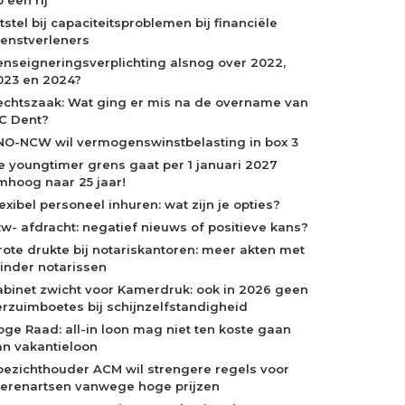
tstel bij capaciteitsproblemen bij financiële
ienstverleners
enseigneringsverplichting alsnog over 2022,
023 en 2024?
echtszaak: Wat ging er mis na de overname van
C Dent?
NO-NCW wil vermogenswinstbelasting in box 3
e youngtimer grens gaat per 1 januari 2027
mhoog naar 25 jaar!
exibel personeel inhuren: wat zijn je opties?
tw- afdracht: negatief nieuws of positieve kans?
rote drukte bij notariskantoren: meer akten met
inder notarissen
abinet zwicht voor Kamerdruk: ook in 2026 geen
erzuimboetes bij schijnzelfstandigheid
oge Raad: all-in loon mag niet ten koste gaan
an vakantieloon
oezichthouder ACM wil strengere regels voor
ierenartsen vanwege hoge prijzen