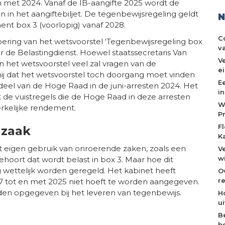
en met 2024. Vanaf de IB-aangifte 2025 wordt de
in het aangiftebiljet. De tegenbewijsregeling geldt
N
ent box 3 (voorlopig) vanaf 2028.
C
oering van het wetsvoorstel ‘Tegenbewijsregeling box
v
 de Belastingdienst. Hoewel staatssecretaris Van
V
n het wetsvoorstel veel zal vragen van de
e
 hij dat het wetsvoorstel toch doorgang moet vinden
E
l van de Hoge Raad in de juni-arresten 2024. Het
i
 de vuistregels die de Hoge Raad in deze arresten
W
rkelijke rendement.
P
F
 zaak
K
eigen gebruik van onroerende zaken, zoals een
V
w
ehoort dat wordt belast in box 3. Maar hoe dit
ettelijk worden geregeld. Het kabinet heeft
O
re
7 tot en met 2025 niet hoeft te worden aangegeven.
den opgegeven bij het leveren van tegenbewijs.
H
u
B
b