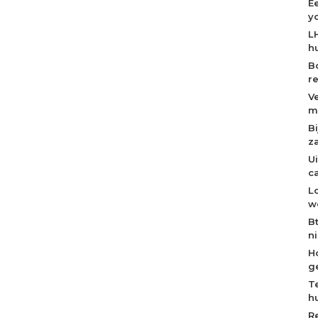
E
y
L
h
B
r
V
m
B
z
U
c
L
w
B
n
H
g
T
h
R