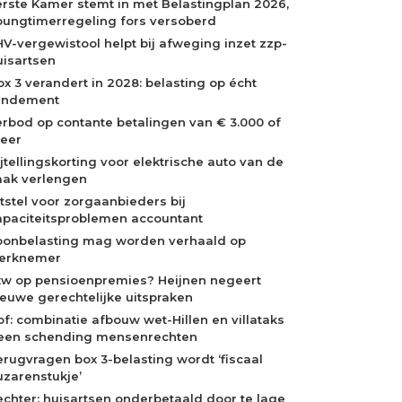
erste Kamer stemt in met Belastingplan 2026,
oungtimerregeling fors versoberd
HV-vergewistool helpt bij afweging inzet zzp-
uisartsen
ox 3 verandert in 2028: belasting op écht
endement
erbod op contante betalingen van € 3.000 of
eer
ijtellingskorting voor elektrische auto van de
aak verlengen
itstel voor zorgaanbieders bij
apaciteitsproblemen accountant
oonbelasting mag worden verhaald op
erknemer
tw op pensioenpremies? Heijnen negeert
ieuwe gerechtelijke uitspraken
of: combinatie afbouw wet-Hillen en villataks
een schending mensenrechten
erugvragen box 3-belasting wordt ‘fiscaal
uzarenstukje’
echter: huisartsen onderbetaald door te lage