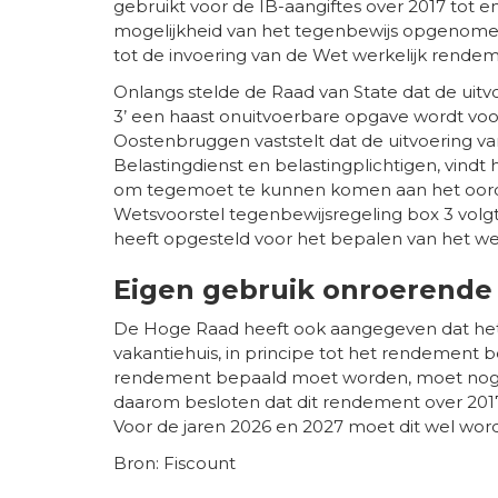
gebruikt voor de IB-aangiftes over 2017 tot 
mogelijkheid van het tegenbewijs opgenomen 
tot de invoering van de Wet werkelijk rendem
Onlangs stelde de Raad van State dat de uitv
3’ een haast onuitvoerbare opgave wordt voor
Oostenbruggen vaststelt dat de uitvoering va
Belastingdienst en belastingplichtigen, vindt
om tegemoet te kunnen komen aan het oordee
Wetsvoorstel tegenbewijsregeling box 3 volgt
heeft opgesteld voor het bepalen van het we
Eigen gebruik onroerende
De Hoge Raad heeft ook aangegeven dat het 
vakantiehuis, in principe tot het rendement b
rendement bepaald moet worden, moet nog w
daarom besloten dat dit rendement over 201
Voor de jaren 2026 en 2027 moet dit wel wor
Bron: Fiscount