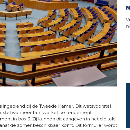
N
V
n
s ingediend bij de Tweede Kamer. Dit wetsvoorstel
herstel wanneer hun werkelijke rendement
ment in box 3. Zij kunnen dit aangeven in het digitale
vanaf de zomer beschikbaar komt. Dit formulier wordt