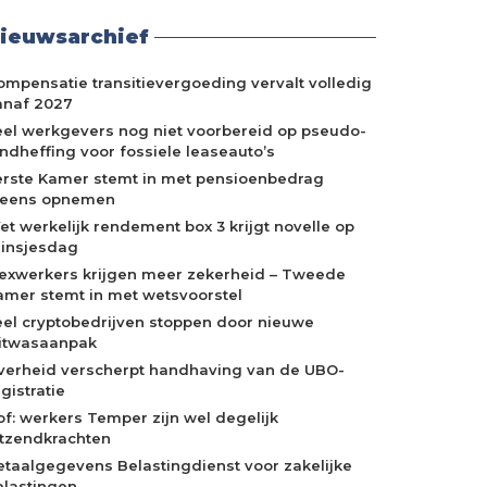
ieuwsarchief
ompensatie transitievergoeding vervalt volledig
anaf 2027
eel werkgevers nog niet voorbereid op pseudo-
indheffing voor fossiele leaseauto’s
erste Kamer stemt in met pensioenbedrag
neens opnemen
et werkelijk rendement box 3 krijgt novelle op
rinsjesdag
lexwerkers krijgen meer zekerheid – Tweede
amer stemt in met wetsvoorstel
eel cryptobedrijven stoppen door nieuwe
itwasaanpak
verheid verscherpt handhaving van de UBO-
gistratie
of: werkers Temper zijn wel degelijk
itzendkrachten
etaalgegevens Belastingdienst voor zakelijke
elastingen