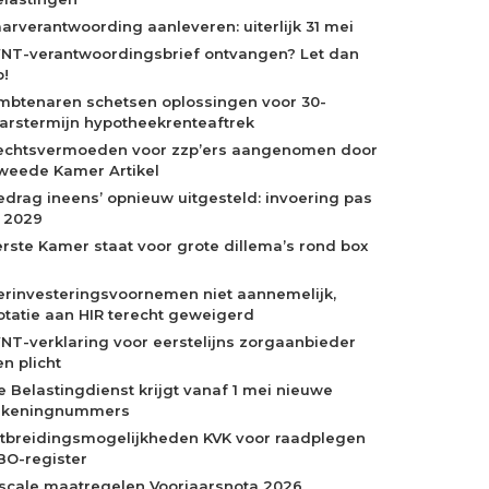
aarverantwoording aanleveren: uiterlijk 31 mei
NT-verantwoordingsbrief ontvangen? Let dan
p!
mbtenaren schetsen oplossingen voor 30-
aarstermijn hypotheekrenteaftrek
echtsvermoeden voor zzp’ers aangenomen door
weede Kamer Artikel
edrag ineens’ opnieuw uitgesteld: invoering pas
n 2029
erste Kamer staat voor grote dillema’s rond box
erinvesteringsvoornemen niet aannemelijk,
otatie aan HIR terecht geweigerd
NT-verklaring voor eerstelijns zorgaanbieder
n plicht
e Belastingdienst krijgt vanaf 1 mei nieuwe
ekeningnummers
itbreidingsmogelijkheden KVK voor raadplegen
BO-register
iscale maatregelen Voorjaarsnota 2026