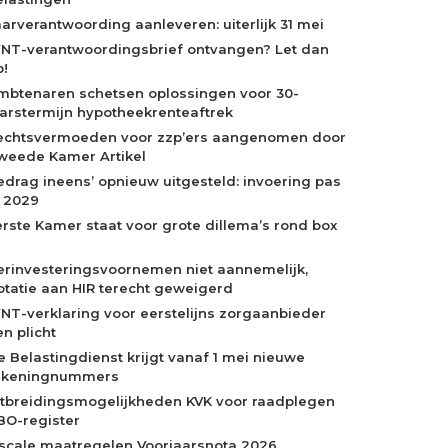
aarverantwoording aanleveren: uiterlijk 31 mei
NT-verantwoordingsbrief ontvangen? Let dan
p!
mbtenaren schetsen oplossingen voor 30-
aarstermijn hypotheekrenteaftrek
echtsvermoeden voor zzp’ers aangenomen door
weede Kamer Artikel
edrag ineens’ opnieuw uitgesteld: invoering pas
n 2029
erste Kamer staat voor grote dillema’s rond box
erinvesteringsvoornemen niet aannemelijk,
otatie aan HIR terecht geweigerd
NT-verklaring voor eerstelijns zorgaanbieder
n plicht
e Belastingdienst krijgt vanaf 1 mei nieuwe
ekeningnummers
itbreidingsmogelijkheden KVK voor raadplegen
BO-register
iscale maatregelen Voorjaarsnota 2026