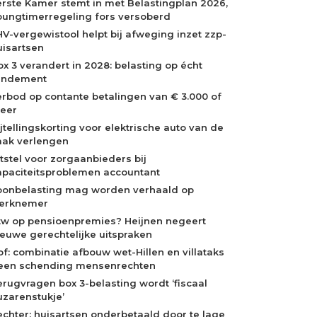
erste Kamer stemt in met Belastingplan 2026,
oungtimerregeling fors versoberd
HV-vergewistool helpt bij afweging inzet zzp-
uisartsen
ox 3 verandert in 2028: belasting op écht
endement
erbod op contante betalingen van € 3.000 of
eer
ijtellingskorting voor elektrische auto van de
aak verlengen
itstel voor zorgaanbieders bij
apaciteitsproblemen accountant
oonbelasting mag worden verhaald op
erknemer
tw op pensioenpremies? Heijnen negeert
ieuwe gerechtelijke uitspraken
of: combinatie afbouw wet-Hillen en villataks
een schending mensenrechten
erugvragen box 3-belasting wordt ‘fiscaal
uzarenstukje’
echter: huisartsen onderbetaald door te lage