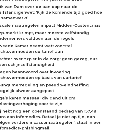
rik van Dam over de aanloop naar de
elfstandigenwet: ‘Kijk de komende tijd goed hoe
e samenwerkt’
iscale maatregelen impact Midden-Oostencrisis
zp-markt krimpt, maar meeste zelfstandig
ndernemers voldoen aan de regels
weede Kamer neemt wetsvoorstel
echtsvermoeden uurtarief aan
echter over zzp’er in de zorg: geen gezag, dus
een schijnzelfstandigheid
ragen beantwoord over invoering
echtsvermoeden op basis van uurtarief
oungtimerregeling en pseudo-eindheffing
ogelijk alweer aangepast
ga’s keren massaal dividend uit om
elastingverhoging voor te zijn
Jij hebt nog een openstaand bedrag van 157,48
ro aan Infomedics. Betaal je niet op tijd, dan
olgen verdere incassomaatregelen’, staat in een
nfomedics-phishingmail.