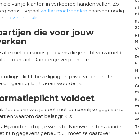
die van je klanten in verkeerde handen vallen. Zo
Ui
gegevens. Bepaal
welke maatregelen
daarvoor nodig
d
 met
deze checklist
.
R
2
artijen die voor jouw
R
werken
M
V
isatie met persoonsgegevens die je hebt verzameld
D
 accountant. Dan ben je verplicht om
o
Fl
udingsplicht, beveiliging en privacyrechten. Je
B
 omgaan. Jij blijft verantwoordelijk.
G
m
formatieplicht voldoet
K
v
l. Zet daarin wat je doet met persoonlijke gegevens,
H
art en waarom dat belangrijk is.
v
is. Bijvoorbeeld op je website. Nieuwe en bestaande
T
d
et hun gegevens gebeurt. Jij moet ze daarover