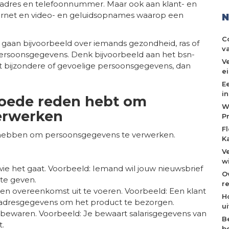
adres en telefoonnummer. Maar ook aan klant- en
rnet en video- en geluidsopnames waarop een
N
C
 gaan bijvoorbeeld over iemands gezondheid, ras of
v
e persoonsgegevens. Denk bijvoorbeeld aan het bsn-
V
 bijzondere of gevoelige persoonsgegevens, dan
e
E
i
 goede reden hebt om
W
erwerken
P
F
 hebben om persoonsgegevens te verwerken.
K
V
w
e het gaat. Voorbeeld: Iemand wil jouw nieuwsbrief
O
 te geven.
re
 overeenkomst uit te voeren. Voorbeeld: Een klant
H
e adresgegevens om het product te bezorgen.
u
e bewaren. Voorbeeld: Je bewaart salarisgegevens van
B
t.
b