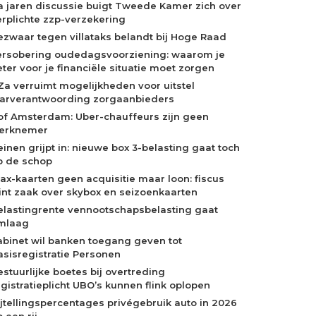
a jaren discussie buigt Tweede Kamer zich over
erplichte zzp-verzekering
ezwaar tegen villataks belandt bij Hoge Raad
ersobering oudedagsvoorziening: waarom je
eter voor je financiële situatie moet zorgen
Za verruimt mogelijkheden voor uitstel
aarverantwoording zorgaanbieders
of Amsterdam: Uber-chauffeurs zijn geen
erknemer
einen grijpt in: nieuwe box 3-belasting gaat toch
p de schop
jax-kaarten geen acquisitie maar loon: fiscus
int zaak over skybox en seizoenkaarten
elastingrente vennootschapsbelasting gaat
mlaag
abinet wil banken toegang geven tot
asisregistratie Personen
estuurlijke boetes bij overtreding
egistratieplicht UBO’s kunnen flink oplopen
ijtellingspercentages privégebruik auto in 2026
 een rij