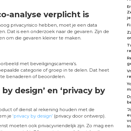
E
co-analyse verplicht is
Z
j
oog privacyrisico hebben, moet je een data
F
n. Dat is een onderzoek naar de gevaren. Zijn de
Z
en om die gevaren kleiner te maken.
o
T
r
R
oorbeeld met beveiligingscamera’s.
g
aalde categorie of groep in te delen. Dat heet
V
 te benaderen of beoordelen.
r
Y
 by design’ en ‘privacy by
m
D
b
oduct of dienst al rekening houden met de
‘
eu
em je
‘privacy by design’
(privacy door ontwerp).
v
enst moeten ook privacyvriendelijk zijn. Zo mag een
I