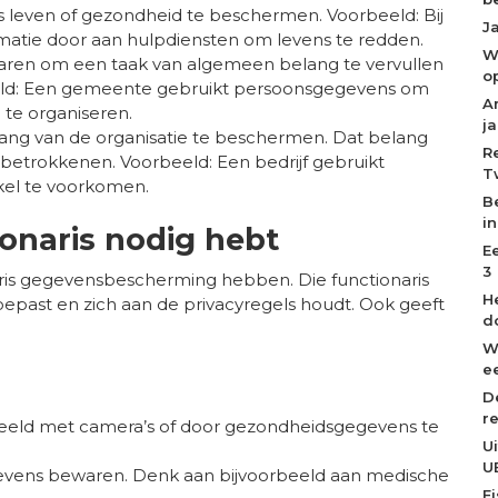
leven of gezondheid te beschermen. Voorbeeld: Bij
J
matie door aan hulpdiensten om levens te redden.
W
aren om een taak van algemeen belang te vervullen
o
eeld: Een gemeente gebruikt persoonsgegevens om
A
 te organiseren.
j
ng van de organisatie te beschermen. Dat belang
R
etrokkenen. Voorbeeld: Een bedrijf gebruikt
T
nkel te voorkomen.
B
i
tionaris nodig hebt
E
3
is gegevensbescherming hebben. Die functionaris
H
oepast en zich aan de privacyregels houdt. Ook geeft
d
W
ee
D
r
beeld met camera’s of door gezondheidsgegevens te
U
U
gevens bewaren. Denk aan bijvoorbeeld aan medische
F