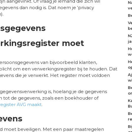
jn aangevinkt. Of vraag je iemand die zich wil
N
gevens dan nodig is. Dat noem je ‘privacy
v
).
B
V
nsgegevens
b
N
erkingsregister moet
j
H
w
H
 persoonsgegevens van bijvoorbeeld klanten,
o
rplicht om een verwerkingsregister bij te houden. Dat
A
gevens die je verwerkt. Het register moet voldoen
w
B
e gegevensverwerking is, hoelang je de gegevens
o
 tot de gegevens, zoals een boekhouder of
K
register AVG maakt
.
B
B
gevens
r
B
ed moet beveiligen. Met een paar maatregelen
op