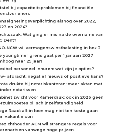
tstel bij capaciteitsproblemen bij financiële
ienstverleners
enseigneringsverplichting alsnog over 2022,
023 en 2024?
echtszaak: Wat ging er mis na de overname van
C Dent?
NO-NCW wil vermogenswinstbelasting in box 3
e youngtimer grens gaat per 1 januari 2027
mhoog naar 25 jaar!
exibel personeel inhuren: wat zijn je opties?
tw- afdracht: negatief nieuws of positieve kans?
rote drukte bij notariskantoren: meer akten met
inder notarissen
abinet zwicht voor Kamerdruk: ook in 2026 geen
erzuimboetes bij schijnzelfstandigheid
oge Raad: all-in loon mag niet ten koste gaan
an vakantieloon
oezichthouder ACM wil strengere regels voor
ierenartsen vanwege hoge prijzen