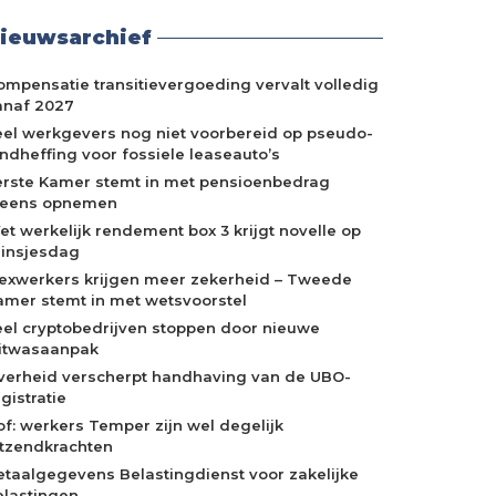
ieuwsarchief
ompensatie transitievergoeding vervalt volledig
anaf 2027
eel werkgevers nog niet voorbereid op pseudo-
indheffing voor fossiele leaseauto’s
erste Kamer stemt in met pensioenbedrag
neens opnemen
et werkelijk rendement box 3 krijgt novelle op
rinsjesdag
lexwerkers krijgen meer zekerheid – Tweede
amer stemt in met wetsvoorstel
eel cryptobedrijven stoppen door nieuwe
itwasaanpak
verheid verscherpt handhaving van de UBO-
gistratie
of: werkers Temper zijn wel degelijk
itzendkrachten
etaalgegevens Belastingdienst voor zakelijke
elastingen