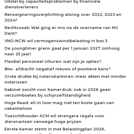
Uitstel bij capaciteitsproblemen bij financiële
dienstverleners
Renseigneringsverplichting alsnog over 2022, 2023 en
2024?
Rechtszaak: Wat ging er mis na de overname van MC
Dent?
VNO-NCW wil vermogenswinstbelasting in box 3
De youngtimer grens gaat per 1 januari 2027 omhoog
naar 25 jaar!
Flexibel personeel inhuren: wat zijn je opties?
Btw- afdracht: negatief nieuws of positieve kans?
Grote drukte bij notariskantoren: meer akten met minder
notarissen
Kabinet zwicht voor Kamerdruk: ook in 2026 geen
verzuimboetes bij schijnzelfstandigheid
Hoge Raad: all-in loon mag niet ten koste gaan van
vakantieloon
Toezichthouder ACM wil strengere regels voor
dierenartsen vanwege hoge prijzen
Eerste Kamer stemt in met Belastingplan 2026,