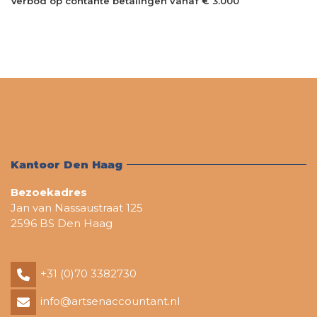
Verbod op contante betalingen vanaf € 3.000
Kantoor Den Haag
Bezoekadres
Jan van Nassaustraat 125
2596 BS Den Haag
+31 (0)70 3382730
info@artsenaccountant.nl