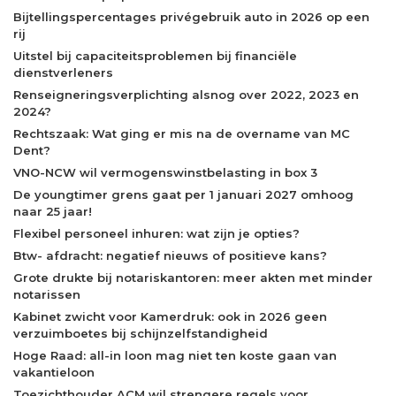
Bijtellingspercentages privégebruik auto in 2026 op een
rij
Uitstel bij capaciteitsproblemen bij financiële
dienstverleners
Renseigneringsverplichting alsnog over 2022, 2023 en
2024?
Rechtszaak: Wat ging er mis na de overname van MC
Dent?
VNO-NCW wil vermogenswinstbelasting in box 3
De youngtimer grens gaat per 1 januari 2027 omhoog
naar 25 jaar!
Flexibel personeel inhuren: wat zijn je opties?
Btw- afdracht: negatief nieuws of positieve kans?
Grote drukte bij notariskantoren: meer akten met minder
notarissen
Kabinet zwicht voor Kamerdruk: ook in 2026 geen
verzuimboetes bij schijnzelfstandigheid
Hoge Raad: all-in loon mag niet ten koste gaan van
vakantieloon
Toezichthouder ACM wil strengere regels voor