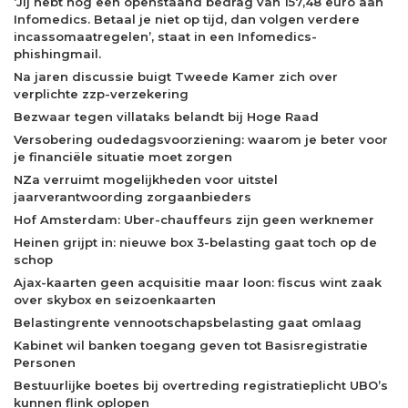
‘Jij hebt nog een openstaand bedrag van 157,48 euro aan
Infomedics. Betaal je niet op tijd, dan volgen verdere
incassomaatregelen’, staat in een Infomedics-
phishingmail.
Na jaren discussie buigt Tweede Kamer zich over
verplichte zzp-verzekering
Bezwaar tegen villataks belandt bij Hoge Raad
Versobering oudedagsvoorziening: waarom je beter voor
je financiële situatie moet zorgen
NZa verruimt mogelijkheden voor uitstel
jaarverantwoording zorgaanbieders
Hof Amsterdam: Uber-chauffeurs zijn geen werknemer
Heinen grijpt in: nieuwe box 3-belasting gaat toch op de
schop
Ajax-kaarten geen acquisitie maar loon: fiscus wint zaak
over skybox en seizoenkaarten
Belastingrente vennootschapsbelasting gaat omlaag
Kabinet wil banken toegang geven tot Basisregistratie
Personen
Bestuurlijke boetes bij overtreding registratieplicht UBO’s
kunnen flink oplopen