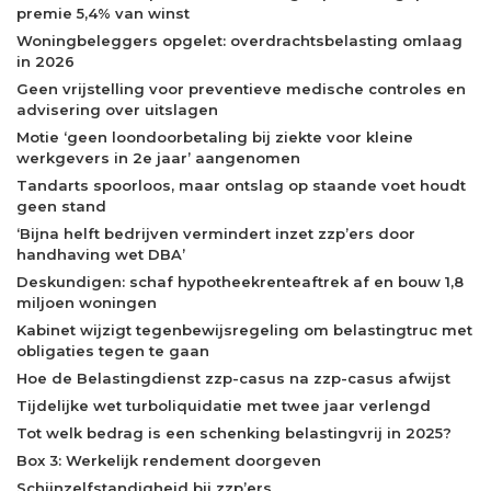
premie 5,4% van winst
Woningbeleggers opgelet: overdrachtsbelasting omlaag
in 2026
Geen vrijstelling voor preventieve medische controles en
advisering over uitslagen
Motie ‘geen loondoorbetaling bij ziekte voor kleine
werkgevers in 2e jaar’ aangenomen
Tandarts spoorloos, maar ontslag op staande voet houdt
geen stand
‘Bijna helft bedrijven vermindert inzet zzp’ers door
handhaving wet DBA’
Deskundigen: schaf hypotheekrenteaftrek af en bouw 1,8
miljoen woningen
Kabinet wijzigt tegenbewijsregeling om belastingtruc met
obligaties tegen te gaan
Hoe de Belastingdienst zzp-casus na zzp-casus afwijst
Tijdelijke wet turboliquidatie met twee jaar verlengd
Tot welk bedrag is een schenking belastingvrij in 2025?
Box 3: Werkelijk rendement doorgeven
Schijnzelfstandigheid bij zzp’ers