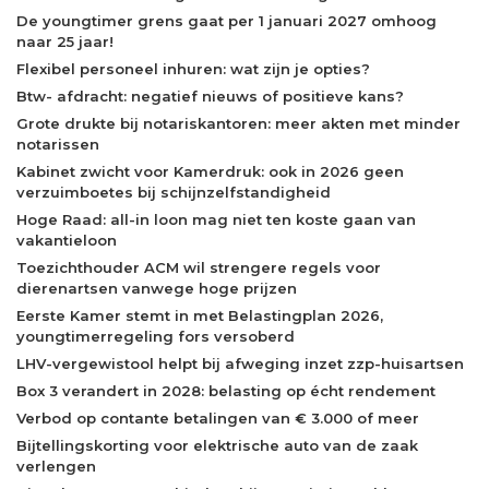
De youngtimer grens gaat per 1 januari 2027 omhoog
naar 25 jaar!
Flexibel personeel inhuren: wat zijn je opties?
Btw- afdracht: negatief nieuws of positieve kans?
Grote drukte bij notariskantoren: meer akten met minder
notarissen
Kabinet zwicht voor Kamerdruk: ook in 2026 geen
verzuimboetes bij schijnzelfstandigheid
Hoge Raad: all-in loon mag niet ten koste gaan van
vakantieloon
Toezichthouder ACM wil strengere regels voor
dierenartsen vanwege hoge prijzen
Eerste Kamer stemt in met Belastingplan 2026,
youngtimerregeling fors versoberd
LHV-vergewistool helpt bij afweging inzet zzp-huisartsen
Box 3 verandert in 2028: belasting op écht rendement
Verbod op contante betalingen van € 3.000 of meer
Bijtellingskorting voor elektrische auto van de zaak
verlengen