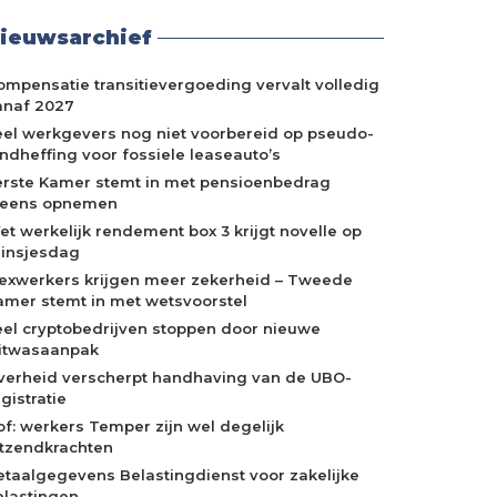
ieuwsarchief
ompensatie transitievergoeding vervalt volledig
anaf 2027
eel werkgevers nog niet voorbereid op pseudo-
indheffing voor fossiele leaseauto’s
erste Kamer stemt in met pensioenbedrag
neens opnemen
et werkelijk rendement box 3 krijgt novelle op
rinsjesdag
lexwerkers krijgen meer zekerheid – Tweede
amer stemt in met wetsvoorstel
eel cryptobedrijven stoppen door nieuwe
itwasaanpak
verheid verscherpt handhaving van de UBO-
gistratie
of: werkers Temper zijn wel degelijk
itzendkrachten
etaalgegevens Belastingdienst voor zakelijke
elastingen