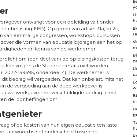
E
y
er
L
h
rkgever ontvangt voor een opleiding valt onder
B
t loonbelasting 1964). Op grond van artikel 31a, lid 2c,
r
n van eenmalige congressen, workshops, cursussen
V
 zover die vormen van educatie bijdragen aan het op
m
aardigheden en kennis van de werknemer.
B
verplicht om (een deel van) de opleidingskosten terug
z
g kan volgens de Staatssecretaris niet worden
U
, nr. 2022-159595, onderdeel 4). De werknemer is
c
 dit bedrag wil vergoeden. Dat kan onbelast, mits het
L
arin de vergoeding aan de oude werkgever is
w
 nieuwe werkgever het verschuldigde bedrag direct
B
ten de loonheffingen om.
n
H
tgenieter
g
T
raag of de kosten van hun eigen educatie ten laste
h
et antwoord is het onderscheid tussen de
R