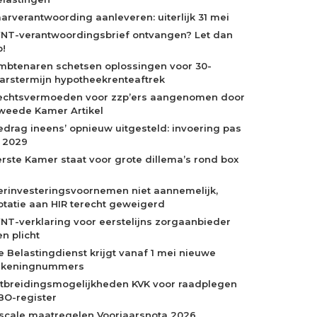
aarverantwoording aanleveren: uiterlijk 31 mei
NT-verantwoordingsbrief ontvangen? Let dan
p!
mbtenaren schetsen oplossingen voor 30-
aarstermijn hypotheekrenteaftrek
echtsvermoeden voor zzp’ers aangenomen door
weede Kamer Artikel
edrag ineens’ opnieuw uitgesteld: invoering pas
n 2029
erste Kamer staat voor grote dillema’s rond box
erinvesteringsvoornemen niet aannemelijk,
otatie aan HIR terecht geweigerd
NT-verklaring voor eerstelijns zorgaanbieder
n plicht
e Belastingdienst krijgt vanaf 1 mei nieuwe
ekeningnummers
itbreidingsmogelijkheden KVK voor raadplegen
BO-register
iscale maatregelen Voorjaarsnota 2026