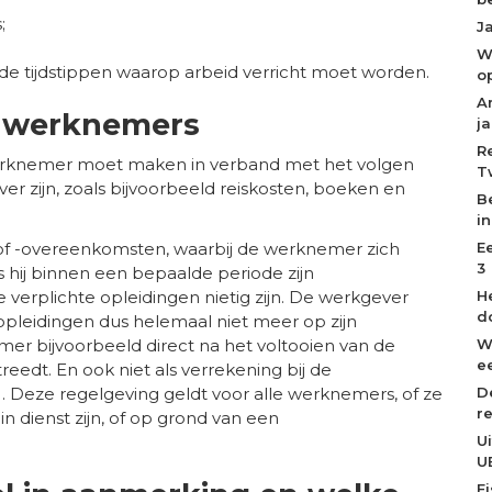
;
J
W
s de tijdstippen waarop arbeid verricht moet worden.
o
A
r werknemers
j
R
werknemer moet maken in verband met het volgen
T
r zijn, zoals bijvoorbeeld reiskosten, boeken en
B
i
E
of -overeenkomsten, waarbij de werknemer zich
3
s hij binnen een bepaalde periode zijn
H
 verplichte opleidingen nietig zijn. De werkgever
d
opleidingen dus helemaal niet meer op zijn
W
er bijvoorbeeld direct na het voltooien van de
ee
reedt. En ook niet als verrekening bij de
D
). Deze regelgeving geldt voor alle werknemers, of ze
r
in dienst zijn, of op grond van een
U
U
F