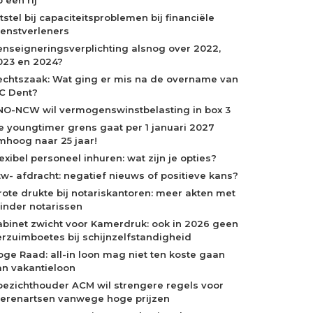
tstel bij capaciteitsproblemen bij financiële
ienstverleners
enseigneringsverplichting alsnog over 2022,
023 en 2024?
echtszaak: Wat ging er mis na de overname van
C Dent?
NO-NCW wil vermogenswinstbelasting in box 3
e youngtimer grens gaat per 1 januari 2027
mhoog naar 25 jaar!
exibel personeel inhuren: wat zijn je opties?
tw- afdracht: negatief nieuws of positieve kans?
rote drukte bij notariskantoren: meer akten met
inder notarissen
abinet zwicht voor Kamerdruk: ook in 2026 geen
erzuimboetes bij schijnzelfstandigheid
oge Raad: all-in loon mag niet ten koste gaan
an vakantieloon
oezichthouder ACM wil strengere regels voor
ierenartsen vanwege hoge prijzen