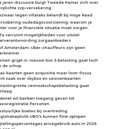
a jaren discussie buigt Tweede Kamer zich over
erplichte zzp-verzekering
ezwaar tegen villataks belandt bij Hoge Raad
ersobering oudedagsvoorziening: waarom je
eter voor je financiële situatie moet zorgen
Za verruimt mogelijkheden voor uitstel
aarverantwoording zorgaanbieders
of Amsterdam: Uber-chauffeurs zijn geen
erknemer
einen grijpt in: nieuwe box 3-belasting gaat toch
p de schop
jax-kaarten geen acquisitie maar loon: fiscus
int zaak over skybox en seizoenkaarten
elastingrente vennootschapsbelasting gaat
mlaag
abinet wil banken toegang geven tot
asisregistratie Personen
estuurlijke boetes bij overtreding
egistratieplicht UBO’s kunnen flink oplopen
ijtellingspercentages privégebruik auto in 2026
 een rij