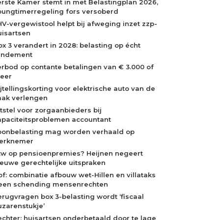
erste Kamer stemt in met Belastingplan 2026,
oungtimerregeling fors versoberd
HV-vergewistool helpt bij afweging inzet zzp-
uisartsen
ox 3 verandert in 2028: belasting op écht
endement
erbod op contante betalingen van € 3.000 of
eer
ijtellingskorting voor elektrische auto van de
aak verlengen
itstel voor zorgaanbieders bij
apaciteitsproblemen accountant
oonbelasting mag worden verhaald op
erknemer
tw op pensioenpremies? Heijnen negeert
ieuwe gerechtelijke uitspraken
of: combinatie afbouw wet-Hillen en villataks
een schending mensenrechten
erugvragen box 3-belasting wordt ‘fiscaal
uzarenstukje’
echter: huisartsen onderbetaald door te lage