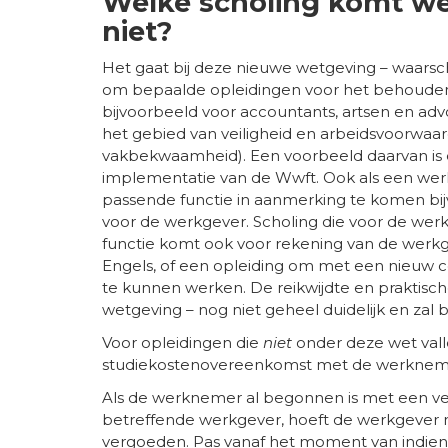
Welke scholing komt we
niet?
Het gaat bij deze nieuwe wetgeving – waarschi
om bepaalde opleidingen voor het behouden v
bijvoorbeeld voor accountants, artsen en advo
het gebied van veiligheid en arbeidsvoorwaa
vakbekwaamheid). Een voorbeeld daarvan is e
implementatie van de Wwft. Ook als een we
passende functie in aanmerking te komen bijvo
voor de werkgever. Scholing die voor de werk
functie komt ook voor rekening van de werkg
Engels, of een opleiding om met een nieuw
te kunnen werken. De reikwijdte en praktische 
wetgeving – nog niet geheel duidelijk en zal b
Voor opleidingen die
niet
onder deze wet val
studiekostenovereenkomst met de werknemer
Als de werknemer al begonnen is met een verp
betreffende werkgever, hoeft de werkgever 
vergoeden. Pas vanaf het moment van indiens