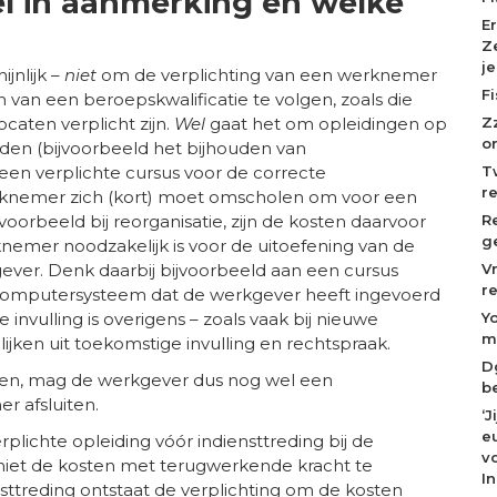
l in aanmerking en welke
E
Z
j
jnlijk –
niet
om de verplichting van een werknemer
F
an een beroepskwalificatie te volgen, zoals die
Z
caten verplicht zijn.
Wel
gaat het om opleidingen op
o
rden (bijvoorbeeld het bijhouden van
T
en verplichte cursus voor de correcte
r
rknemer zich (kort) moet omscholen om voor een
R
orbeeld bij reorganisatie, zijn de kosten daarvoor
g
nemer noodzakelijk is voor de uitoefening van de
V
ever. Denk daarbij bijvoorbeeld aan een cursus
r
 computersysteem dat de werkgever heeft ingevoerd
Y
invulling is overigens – zoals vaak bij nieuwe
m
lijken uit toekomstige invulling en rechtspraak.
D
len, mag de werkgever dus nog wel een
b
 afsluiten.
‘
eu
lichte opleiding vóór indiensttreding bij de
v
niet de kosten met terugwerkende kracht te
I
ttreding ontstaat de verplichting om de kosten