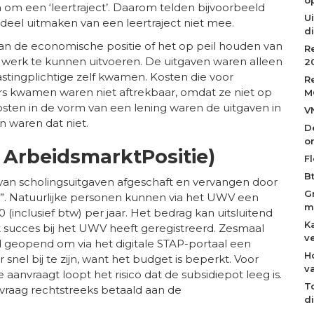
om een ‘leertraject’. Daarom telden bijvoorbeeld
Ui
eel uitmaken van een leertraject niet mee.
d
van de economische positie of het op peil houden van
R
t werk te kunnen uitvoeren. De uitgaven waren alleen
2
astingplichtige zelf kwamen. Kosten die voor
R
s kwamen waren niet aftrekbaar, omdat ze niet op
M
ekosten in de vorm van een lening waren de uitgaven in
V
en waren dat niet.
D
o
 ArbeidsmarktPositie)
Fl
B
ek van scholingsuitgaven afgeschaft en vervangen door
G
t”. Natuurlijke personen kunnen via het UWV een
m
inclusief btw) per jaar. Het bedrag kan uitsluitend
K
t succes bij het UWV heeft geregistreerd. Zesmaal
v
id geopend om via het digitale STAP-portaal een
H
 snel bij te zijn, want het budget is beperkt. Voor
v
 aanvraagt loopt het risico dat de subsidiepot leeg is.
T
raag rechtstreeks betaald aan de
d