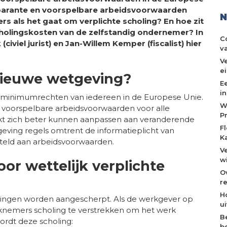
nsparante en voorspelbare arbeidsvoorwaarden
N
 als het gaat om verplichte scholing? En hoe zit
cholingskosten van de zelfstandig ondernemer? In
C
iviel jurist) en Jan-Willem Kemper (fiscalist) hier
v
V
e
 nieuwe wetgeving?
E
i
an minimumrechten van iedereen in de Europese Unie.
W
 voorspelbare arbeidsvoorwaarden voor alle
P
 zich beter kunnen aanpassen aan veranderende
F
eving regels omtrent de informatieplicht van
K
eld aan arbeidsvoorwaarden.
V
w
or wettelijk verplichte
O
re
H
eidingen worden aangescherpt. Als de werkgever op
u
erknemers scholing te verstrekken om het werk
B
ordt deze scholing:
b