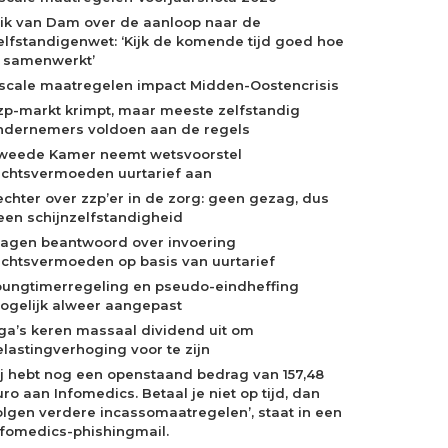
rik van Dam over de aanloop naar de
elfstandigenwet: ‘Kijk de komende tijd goed hoe
e samenwerkt’
iscale maatregelen impact Midden-Oostencrisis
zp-markt krimpt, maar meeste zelfstandig
ndernemers voldoen aan de regels
weede Kamer neemt wetsvoorstel
echtsvermoeden uurtarief aan
echter over zzp’er in de zorg: geen gezag, dus
een schijnzelfstandigheid
ragen beantwoord over invoering
echtsvermoeden op basis van uurtarief
oungtimerregeling en pseudo-eindheffing
ogelijk alweer aangepast
ga’s keren massaal dividend uit om
elastingverhoging voor te zijn
Jij hebt nog een openstaand bedrag van 157,48
ro aan Infomedics. Betaal je niet op tijd, dan
olgen verdere incassomaatregelen’, staat in een
nfomedics-phishingmail.