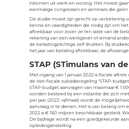
inkomen uit werk en woning. Het moest gaan 
eenmalige congressen en seminars die geen d
De studie moest zijn gericht op verbetering 
kennis en vaardigheden die nodig zijn om he
aftrekbaar voor zover ze ten laste van de bel
rekening van een werkgever of iemand ander
de belastingplichtige zelf drukten. Bij studi
het jaar van betaling aftrekbaar, de aflossing
STAP (STimulans van de
Met ingang van 1 januari 2022 is fiscale aftr
de niet-fiscale subsidieregeling “STAP-budge
STAP-budget aanvragen van maximaal € 1.000 (
worden besteed bij een instantie die zich me
per jaar (2022: vijfmaal) wordt de mogelijkhe
aanvraag in te dienen. Het is van belang om er
2022 is € 160 miljoen beschikbaar gesteld. Wie
De bijdrage wordt na een goedgekeurde aanv
opleidingsinstelling.