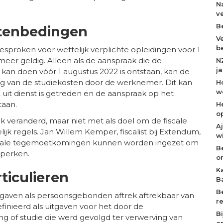
N
v
B
stenbedingen
V
b
esproken voor wettelijk verplichte opleidingen voor 1
meer geldig. Alleen als de aanspraak die de
N
j
an doen vóór 1 augustus 2022 is ontstaan, kan de
 van de studiekosten door de werknemer. Dit kan
H
w
 uit dienst is getreden en de aanspraak op het
taan.
H
o
k veranderd, maar niet met als doel om de fiscale
A
lijk regels. Jan Willem Kemper, fiscalist bij Extendum,
w
 fiscale tegemoetkomingen kunnen worden ingezet om
B
eperken.
o
K
ticulieren
B
B
tgaven als persoonsgebonden aftrek aftrekbaar van
r
inieerd als uitgaven voor het door de
B
ing of studie die werd gevolgd ter verwerving van
op