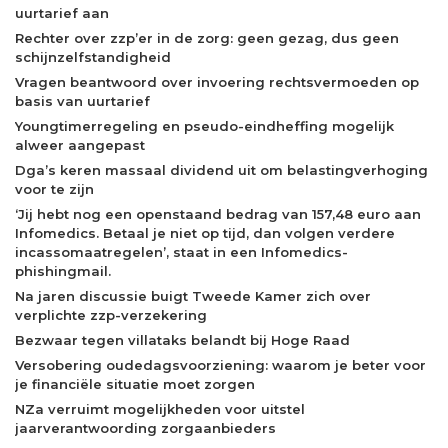
uurtarief aan
Rechter over zzp’er in de zorg: geen gezag, dus geen
schijnzelfstandigheid
Vragen beantwoord over invoering rechtsvermoeden op
basis van uurtarief
Youngtimerregeling en pseudo-eindheffing mogelijk
alweer aangepast
Dga’s keren massaal dividend uit om belastingverhoging
voor te zijn
‘Jij hebt nog een openstaand bedrag van 157,48 euro aan
Infomedics. Betaal je niet op tijd, dan volgen verdere
incassomaatregelen’, staat in een Infomedics-
phishingmail.
Na jaren discussie buigt Tweede Kamer zich over
verplichte zzp-verzekering
Bezwaar tegen villataks belandt bij Hoge Raad
Versobering oudedagsvoorziening: waarom je beter voor
je financiële situatie moet zorgen
NZa verruimt mogelijkheden voor uitstel
jaarverantwoording zorgaanbieders