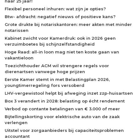
naar 25 jaar!
Flexibel personeel inhuren: wat zijn je opties?
Btw- afdracht: negatief nieuws of positieve kans?
Grote drukte bij notariskantoren: meer akten met minder
notarissen
Kabinet zwicht voor Kamerdruk: ook in 2026 geen
verzuimboetes bij schijnzelfstandigheid
Hoge Raad: all-in loon mag niet ten koste gaan van
vakantieloon
Toezichthouder ACM wil strengere regels voor
dierenartsen vanwege hoge prijzen
Eerste Kamer stemt in met Belastingplan 2026,
youngtimerregeling fors versoberd
LHV-vergewistool helpt bij afweging inzet zzp-huisartsen
Box 3 verandert in 2028: belasting op écht rendement
Verbod op contante betalingen van € 3.000 of meer
Bijtellingskorting voor elektrische auto van de zaak
verlengen
Uitstel voor zorgaanbieders bij capaciteitsproblemen
accountant