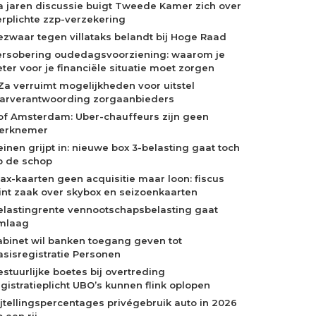
a jaren discussie buigt Tweede Kamer zich over
erplichte zzp-verzekering
ezwaar tegen villataks belandt bij Hoge Raad
ersobering oudedagsvoorziening: waarom je
eter voor je financiële situatie moet zorgen
Za verruimt mogelijkheden voor uitstel
aarverantwoording zorgaanbieders
of Amsterdam: Uber-chauffeurs zijn geen
erknemer
einen grijpt in: nieuwe box 3-belasting gaat toch
p de schop
jax-kaarten geen acquisitie maar loon: fiscus
int zaak over skybox en seizoenkaarten
elastingrente vennootschapsbelasting gaat
mlaag
abinet wil banken toegang geven tot
asisregistratie Personen
estuurlijke boetes bij overtreding
egistratieplicht UBO’s kunnen flink oplopen
ijtellingspercentages privégebruik auto in 2026
 een rij