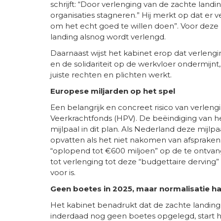
schrijft: “Door verlenging van de zachte land
organisaties stagneren.” Hij merkt op dat er v
om het echt goed te willen doen”. Voor deze pa
landing alsnog wordt verlengd.
Daarnaast wijst het kabinet erop dat verlengin
en de solidariteit op de werkvloer ondermijnt
juiste rechten en plichten werkt.
Europese miljarden op het spel
Een belangrijk en concreet risico van verlengi
Veerkrachtfonds (HPV). De beëindiging van he
mijlpaal in dit plan. Als Nederland deze mijl
opvatten als het niet nakomen van afspraken.
“oplopend tot €600 miljoen” op de te ontvan
tot verlenging tot deze “budgettaire derving”
voor is.
Geen boetes in 2025, maar normalisatie h
Het kabinet benadrukt dat de zachte landing i
inderdaad nog geen boetes opgelegd, start h