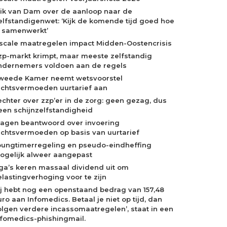
rik van Dam over de aanloop naar de
elfstandigenwet: ‘Kijk de komende tijd goed hoe
e samenwerkt’
iscale maatregelen impact Midden-Oostencrisis
zp-markt krimpt, maar meeste zelfstandig
ndernemers voldoen aan de regels
weede Kamer neemt wetsvoorstel
echtsvermoeden uurtarief aan
echter over zzp’er in de zorg: geen gezag, dus
een schijnzelfstandigheid
ragen beantwoord over invoering
echtsvermoeden op basis van uurtarief
oungtimerregeling en pseudo-eindheffing
ogelijk alweer aangepast
ga’s keren massaal dividend uit om
elastingverhoging voor te zijn
Jij hebt nog een openstaand bedrag van 157,48
ro aan Infomedics. Betaal je niet op tijd, dan
olgen verdere incassomaatregelen’, staat in een
nfomedics-phishingmail.