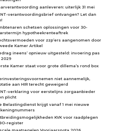
aarverantwoording aanleveren: uiterlijk 31 mei
NT-verantwoordingsbrief ontvangen? Let dan
p!
mbtenaren schetsen oplossingen voor 30-
aarstermijn hypotheekrenteaftrek
echtsvermoeden voor zzp’ers aangenomen door
weede Kamer Artikel
edrag ineens’ opnieuw uitgesteld: invoering pas
n 2029
erste Kamer staat voor grote dillema’s rond box
erinvesteringsvoornemen niet aannemelijk,
otatie aan HIR terecht geweigerd
NT-verklaring voor eerstelijns zorgaanbieder
n plicht
e Belastingdienst krijgt vanaf 1 mei nieuwe
ekeningnummers
itbreidingsmogelijkheden KVK voor raadplegen
BO-register
iscale maatregelen Voorjaarsnota 2026