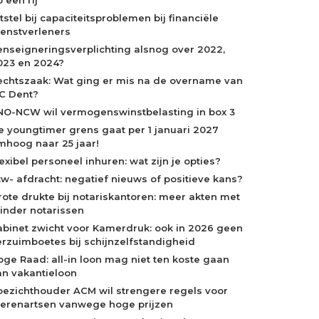
tstel bij capaciteitsproblemen bij financiële
ienstverleners
enseigneringsverplichting alsnog over 2022,
023 en 2024?
echtszaak: Wat ging er mis na de overname van
C Dent?
NO-NCW wil vermogenswinstbelasting in box 3
e youngtimer grens gaat per 1 januari 2027
mhoog naar 25 jaar!
exibel personeel inhuren: wat zijn je opties?
tw- afdracht: negatief nieuws of positieve kans?
rote drukte bij notariskantoren: meer akten met
inder notarissen
abinet zwicht voor Kamerdruk: ook in 2026 geen
erzuimboetes bij schijnzelfstandigheid
oge Raad: all-in loon mag niet ten koste gaan
an vakantieloon
oezichthouder ACM wil strengere regels voor
ierenartsen vanwege hoge prijzen