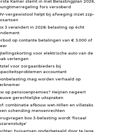
erste Kamer stemt in met Belastingplan 2026,
oungtimerregeling fors versoberd
HV-vergewistool helpt bij afweging inzet zzp-
uisartsen
ox 3 verandert in 2028: belasting op écht
endement
erbod op contante betalingen van € 3.000 of
eer
ijtellingskorting voor elektrische auto van de
aak verlengen
itstel voor zorgaanbieders bij
apaciteitsproblemen accountant
oonbelasting mag worden verhaald op
erknemer
tw op pensioenpremies? Heijnen negeert
ieuwe gerechtelijke uitspraken
of: combinatie afbouw wet-Hillen en villataks
een schending mensenrechten
erugvragen box 3-belasting wordt ‘fiscaal
uzarenstukje’
echter: huisartsen onderbetaald door te lage