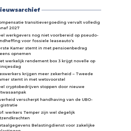
ieuwsarchief
ompensatie transitievergoeding vervalt volledig
anaf 2027
eel werkgevers nog niet voorbereid op pseudo-
indheffing voor fossiele leaseauto’s
erste Kamer stemt in met pensioenbedrag
neens opnemen
et werkelijk rendement box 3 krijgt novelle op
rinsjesdag
lexwerkers krijgen meer zekerheid – Tweede
amer stemt in met wetsvoorstel
eel cryptobedrijven stoppen door nieuwe
itwasaanpak
verheid verscherpt handhaving van de UBO-
gistratie
of: werkers Temper zijn wel degelijk
itzendkrachten
etaalgegevens Belastingdienst voor zakelijke
elastingen