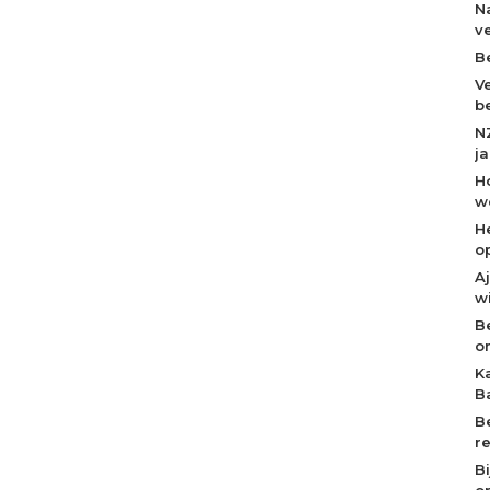
N
v
B
V
b
N
j
H
w
H
o
A
w
B
o
K
B
B
r
B
op