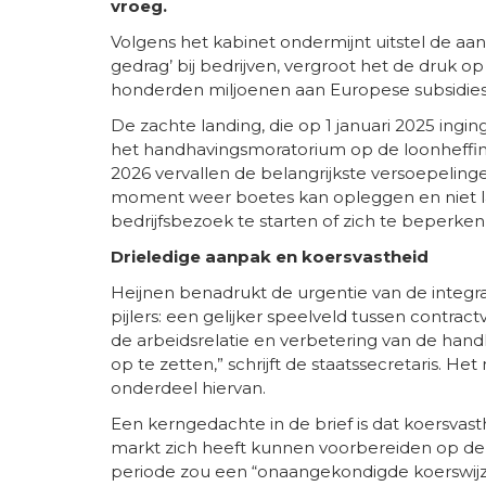
vroeg.
Volgens het kabinet ondermijnt uitstel de aa
gedrag’ bij bedrijven, vergroot het de druk op 
honderden miljoenen aan Europese subsidies 
De zachte landing, die op 1 januari 2025 ingi
het handhavingsmoratorium op de loonheffin
2026 vervallen de belangrijkste versoepelinge
moment weer boetes kan opleggen en niet la
bedrijfsbezoek te starten of zich te beperke
Drieledige aanpak en koersvastheid
Heijnen benadrukt de urgentie van de integral
pijlers: een gelijker speelveld tussen contrac
de arbeidsrelatie en verbetering van de handh
op te zetten,” schrijft de staatssecretaris. H
onderdeel hiervan.
Een kerngedachte in de brief is dat koersvasth
markt zich heeft kunnen voorbereiden op de 
periode zou een “onaangekondigde koerswijzi