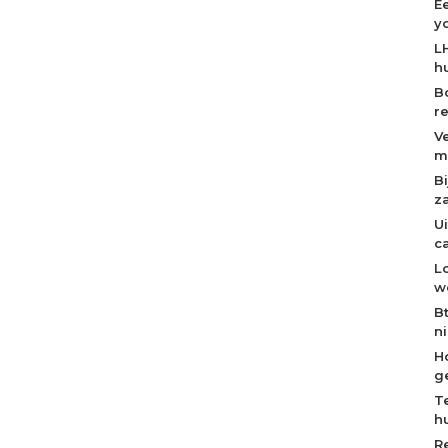
E
y
L
h
B
r
V
m
B
z
U
c
L
w
B
n
H
g
T
h
R