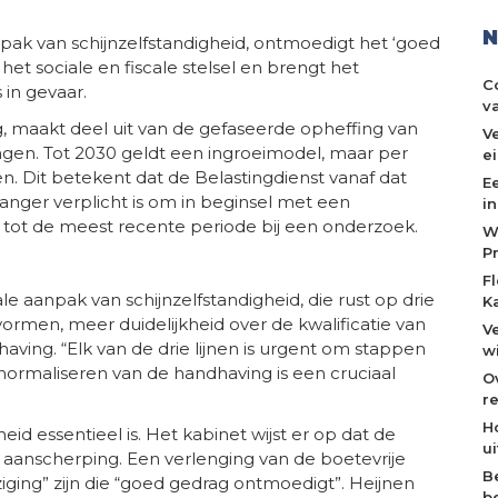
N
npak van schijnzelfstandigheid, ontmoedigt het ‘goed
het sociale en fiscale stelsel en brengt het
C
in gevaar.
v
ng, maakt deel uit van de gefaseerde opheffing van
V
gen. Tot 2030 geldt een ingroeimodel, maar per
e
n. Dit betekent dat de Belastingdienst vanaf dat
E
nger verplicht is om in beginsel met een
i
n tot de meest recente periode bij een onderzoek.
W
P
F
e aanpak van schijnzelfstandigheid, die rust op drie
K
tvormen, meer duidelijkheid over de kwalificatie van
V
aving. “Elk van de drie lijnen is urgent om stappen
w
et normaliseren van de handhaving is een cruciaal
O
re
H
eid essentieel is. Het kabinet wijst er op dat de
u
aanscherping. Een verlenging van de boetevrije
B
ging” zijn die “goed gedrag ontmoedigt”. Heijnen
b