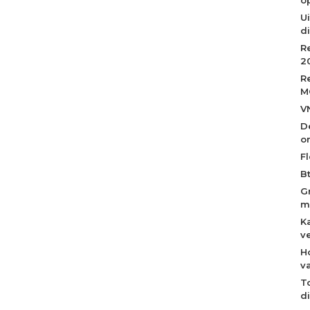
Ui
d
R
2
R
M
V
D
o
Fl
B
G
m
K
v
H
v
T
d