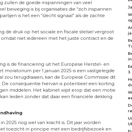
ing zullen de goede inspanningen van veel
J
eel beweging is bij organisaties die “zich inspannen
W
rtijen is het een “slecht signaal” als de zachte
o
A
g de druk op het sociale en fiscale stelsel vergroot
j
, omdat niet iedereen met het juiste contract en de
R
T
B
i
ng is de financiering uit het Europese Herstel- en
E
t moratorium per 1 januari 2025 is een vastgelegde
3
paal zou terugdraaien, kan de Europese Commissie dit
H
 De consequentie hiervan is potentieel een korting
d
gen middelen. Het kabinet wijst erop dat een motie
W
 kan leiden zonder dat daar een financiële dekking
ee
D
r
andhaving
U
n 2025 nog wel van kracht is. Dit jaar worden
U
et toezicht in principe met een bedrijfsbezoek en
F