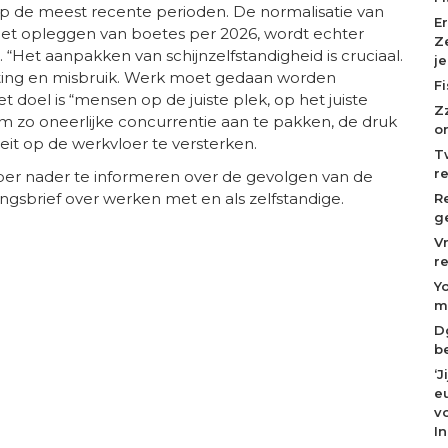
p de meest recente perioden. De normalisatie van
E
 het opleggen van boetes per 2026, wordt echter
Z
 “Het aanpakken van schijnzelfstandigheid is cruciaal.
j
ting en misbruik. Werk moet gedaan worden
F
t doel is “mensen op de juiste plek, op het juiste
Z
om zo oneerlijke concurrentie aan te pakken, de druk
o
teit op de werkvloer te versterken.
T
r
er nader te informeren over de gevolgen van de
gsbrief over werken met en als zelfstandige.
R
g
V
r
Y
m
D
b
‘
eu
v
I