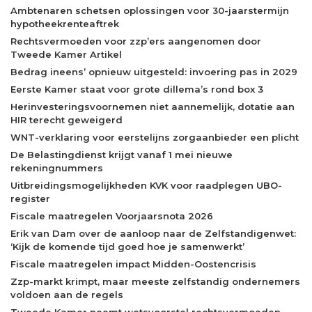
Ambtenaren schetsen oplossingen voor 30-jaarstermijn
hypotheekrenteaftrek
Rechtsvermoeden voor zzp’ers aangenomen door
Tweede Kamer Artikel
Bedrag ineens’ opnieuw uitgesteld: invoering pas in 2029
Eerste Kamer staat voor grote dillema’s rond box 3
Herinvesteringsvoornemen niet aannemelijk, dotatie aan
HIR terecht geweigerd
WNT-verklaring voor eerstelijns zorgaanbieder een plicht
De Belastingdienst krijgt vanaf 1 mei nieuwe
rekeningnummers
Uitbreidingsmogelijkheden KVK voor raadplegen UBO-
register
Fiscale maatregelen Voorjaarsnota 2026
Erik van Dam over de aanloop naar de Zelfstandigenwet:
‘Kijk de komende tijd goed hoe je samenwerkt’
Fiscale maatregelen impact Midden-Oostencrisis
Zzp-markt krimpt, maar meeste zelfstandig ondernemers
voldoen aan de regels
Tweede Kamer neemt wetsvoorstel rechtsvermoeden