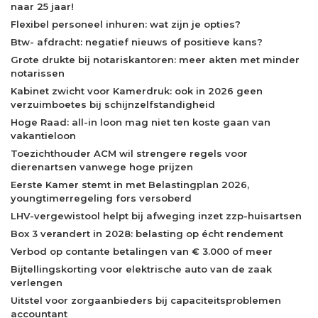
naar 25 jaar!
Flexibel personeel inhuren: wat zijn je opties?
Btw- afdracht: negatief nieuws of positieve kans?
Grote drukte bij notariskantoren: meer akten met minder
notarissen
Kabinet zwicht voor Kamerdruk: ook in 2026 geen
verzuimboetes bij schijnzelfstandigheid
Hoge Raad: all-in loon mag niet ten koste gaan van
vakantieloon
Toezichthouder ACM wil strengere regels voor
dierenartsen vanwege hoge prijzen
Eerste Kamer stemt in met Belastingplan 2026,
youngtimerregeling fors versoberd
LHV-vergewistool helpt bij afweging inzet zzp-huisartsen
Box 3 verandert in 2028: belasting op écht rendement
Verbod op contante betalingen van € 3.000 of meer
Bijtellingskorting voor elektrische auto van de zaak
verlengen
Uitstel voor zorgaanbieders bij capaciteitsproblemen
accountant