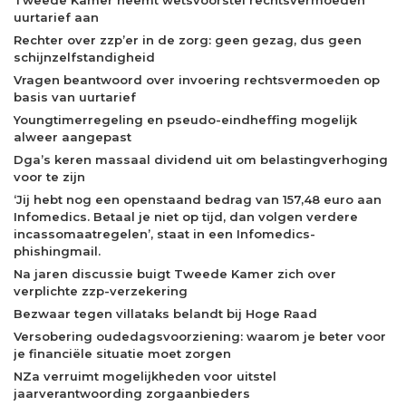
uurtarief aan
Rechter over zzp’er in de zorg: geen gezag, dus geen
schijnzelfstandigheid
Vragen beantwoord over invoering rechtsvermoeden op
basis van uurtarief
Youngtimerregeling en pseudo-eindheffing mogelijk
alweer aangepast
Dga’s keren massaal dividend uit om belastingverhoging
voor te zijn
‘Jij hebt nog een openstaand bedrag van 157,48 euro aan
Infomedics. Betaal je niet op tijd, dan volgen verdere
incassomaatregelen’, staat in een Infomedics-
phishingmail.
Na jaren discussie buigt Tweede Kamer zich over
verplichte zzp-verzekering
Bezwaar tegen villataks belandt bij Hoge Raad
Versobering oudedagsvoorziening: waarom je beter voor
je financiële situatie moet zorgen
NZa verruimt mogelijkheden voor uitstel
jaarverantwoording zorgaanbieders