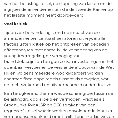
van het belastingstelsel, de stapeling van lasten en de
ingrijpende amendementen die de Tweede Kamer op
het laatste moment heeft doorgevoerd.
Veel kritiek
Tijdens de behandeling stond de impact van die
amendementen centraal. Senatoren uit vrijwel alle
fracties uitten kritiek op het ontbreken van gedegen
effectanalyses, met name bij de versobering van de
youngtimerregeling, de verhoging van
brandstofaccijnzen ten gunste van investeringen in het
openbaar vervoer en de versnelde afbouw van de Wet
Hillen. Volgens meerdere woordvoerders worden
daarmee fiscale spelregels tussentijds gewijzigd, wat
de rechtszekerheid en uitvoerbaarheid onder druk zet.
Een terugkerend thema was de scheefgroei tussen de
belastingdruk op arbeid en vermogen. Fracties als
GroenLinks-PvdA, SP en D66 spraken van een
regressief stelsel waarin werken onvoldoende loont en
vermogensongelijkheid groot blijft. Tegelijkertijd wezen