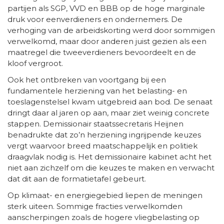
partijen als SGP, VVD en BBB op de hoge marginale
druk voor eenverdieners en ondernemers. De
verhoging van de arbeidskorting werd door sommigen
verwelkomd, maar door anderen juist gezien als een
maatregel die tweeverdieners bevoordeelt en de
kloof vergroot.
Ook het ontbreken van voortgang bij een
fundamentele herziening van het belasting- en
toeslagenstelsel kwam uitgebreid aan bod. De senaat
dringt daar al jaren op aan, maar ziet weinig concrete
stappen. Demissionair staatssecretaris Heijnen
benadrukte dat zo’n herziening ingrijpende keuzes
vergt waarvoor breed maatschappelijk en politiek
draagvlak nodig is. Het demissionaire kabinet acht het
niet aan zichzelf om die keuzes te maken en verwacht
dat dit aan de formatietafel gebeurt.
Op klimaat- en energiegebied liepen de meningen
sterk uiteen. Sommige fracties verwelkomden
aanscherpingen zoals de hogere vliegbelasting op