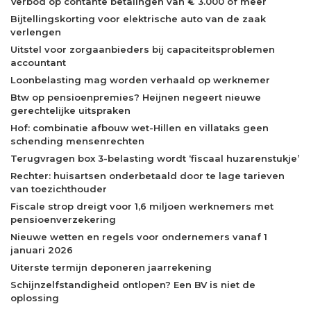
Verbod op contante betalingen van € 3.000 of meer
Bijtellingskorting voor elektrische auto van de zaak
verlengen
Uitstel voor zorgaanbieders bij capaciteitsproblemen
accountant
Loonbelasting mag worden verhaald op werknemer
Btw op pensioenpremies? Heijnen negeert nieuwe
gerechtelijke uitspraken
Hof: combinatie afbouw wet-Hillen en villataks geen
schending mensenrechten
Terugvragen box 3-belasting wordt ‘fiscaal huzarenstukje’
Rechter: huisartsen onderbetaald door te lage tarieven
van toezichthouder
Fiscale strop dreigt voor 1,6 miljoen werknemers met
pensioenverzekering
Nieuwe wetten en regels voor ondernemers vanaf 1
januari 2026
Uiterste termijn deponeren jaarrekening
Schijnzelfstandigheid ontlopen? Een BV is niet de
oplossing