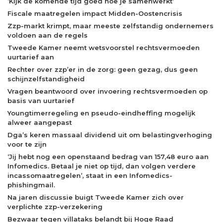
‘Kijk de komende tijd goed hoe je samenwerkt’
Fiscale maatregelen impact Midden-Oostencrisis
Zzp-markt krimpt, maar meeste zelfstandig ondernemers
voldoen aan de regels
Tweede Kamer neemt wetsvoorstel rechtsvermoeden
uurtarief aan
Rechter over zzp’er in de zorg: geen gezag, dus geen
schijnzelfstandigheid
Vragen beantwoord over invoering rechtsvermoeden op
basis van uurtarief
Youngtimerregeling en pseudo-eindheffing mogelijk
alweer aangepast
Dga’s keren massaal dividend uit om belastingverhoging
voor te zijn
‘Jij hebt nog een openstaand bedrag van 157,48 euro aan
Infomedics. Betaal je niet op tijd, dan volgen verdere
incassomaatregelen’, staat in een Infomedics-
phishingmail.
Na jaren discussie buigt Tweede Kamer zich over
verplichte zzp-verzekering
Bezwaar tegen villataks belandt bij Hoge Raad