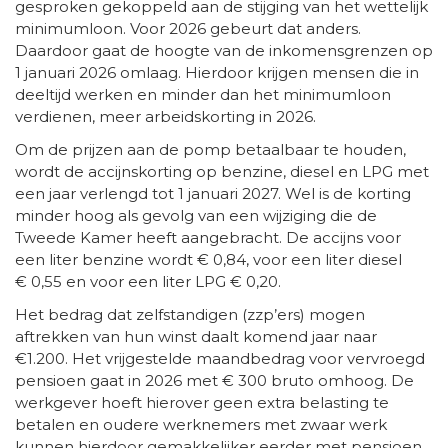
gesproken gekoppeld aan de stijging van het wettelijk
minimumloon. Voor 2026 gebeurt dat anders.
Daardoor gaat de hoogte van de inkomensgrenzen op
1 januari 2026 omlaag. Hierdoor krijgen mensen die in
deeltijd werken en minder dan het minimumloon
verdienen, meer arbeidskorting in 2026.
Om de prijzen aan de pomp betaalbaar te houden,
wordt de accijnskorting op benzine, diesel en LPG met
een jaar verlengd tot 1 januari 2027. Wel is de korting
minder hoog als gevolg van een wijziging die de
Tweede Kamer heeft aangebracht. De accijns voor
een liter benzine wordt € 0,84, voor een liter diesel
€ 0,55 en voor een liter LPG € 0,20.
Het bedrag dat zelfstandigen (zzp’ers) mogen
aftrekken van hun winst daalt komend jaar naar
€1.200. Het vrijgestelde maandbedrag voor vervroegd
pensioen gaat in 2026 met € 300 bruto omhoog. De
werkgever hoeft hierover geen extra belasting te
betalen en oudere werknemers met zwaar werk
kunnen hierdoor gemakkelijker eerder met pensioen.