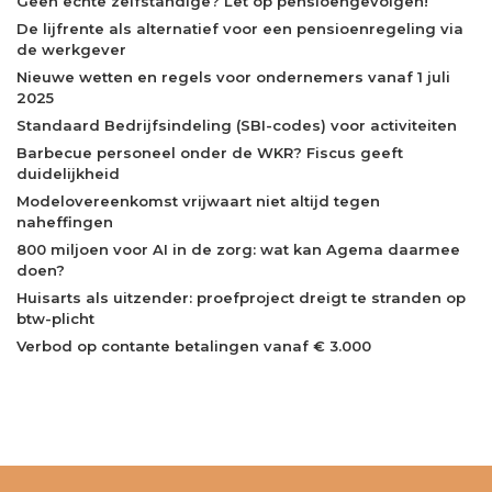
Geen echte zelfstandige? Let op pensioengevolgen!
De lijfrente als alternatief voor een pensioenregeling via
de werkgever
Nieuwe wetten en regels voor ondernemers vanaf 1 juli
2025
Standaard Bedrijfsindeling (SBI-codes) voor activiteiten
Barbecue personeel onder de WKR? Fiscus geeft
duidelijkheid
Modelovereenkomst vrijwaart niet altijd tegen
naheffingen
800 miljoen voor AI in de zorg: wat kan Agema daarmee
doen?
Huisarts als uitzender: proefproject dreigt te stranden op
btw-plicht
Verbod op contante betalingen vanaf € 3.000