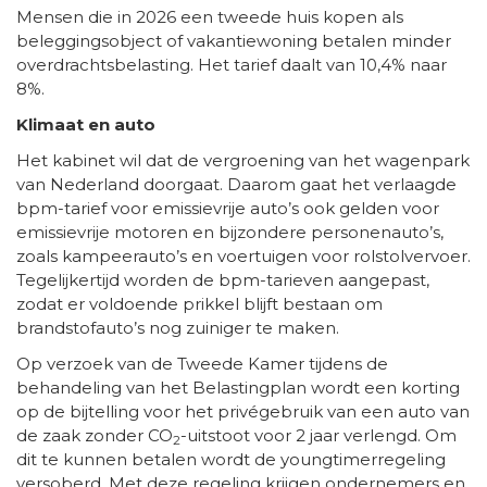
Mensen die in 2026 een tweede huis kopen als
beleggingsobject of vakantiewoning betalen minder
overdrachtsbelasting. Het tarief daalt van 10,4% naar
8%.
Klimaat en auto
Het kabinet wil dat de vergroening van het wagenpark
van Nederland doorgaat. Daarom gaat het verlaagde
bpm-tarief voor emissievrije auto’s ook gelden voor
emissievrije motoren en bijzondere personenauto’s,
zoals kampeerauto’s en voertuigen voor rolstolvervoer.
Tegelijkertijd worden de bpm-tarieven aangepast,
zodat er voldoende prikkel blijft bestaan om
brandstofauto’s nog zuiniger te maken.
Op verzoek van de Tweede Kamer tijdens de
behandeling van het Belastingplan wordt een korting
op de bijtelling voor het privégebruik van een auto van
de zaak zonder CO
-uitstoot voor 2 jaar verlengd. Om
2
dit te kunnen betalen wordt de youngtimerregeling
versoberd. Met deze regeling krijgen ondernemers en