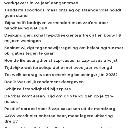
werkgevers in 2e jaar’ aangenomen
Tandarts spoorloos, maar ontslag op staande voet houdt
geen stand
‘Bijna helft bedrijven vermindert inzet zzp’ers door
handhaving wet DBA’
Deskundigen: schaf hypotheekrenteaftrek af en bouw 1,8
miljoen woningen
Kabinet wijzigt tegenbewijsregeling om belastingtruc met
obligaties tegen te gaan
Hoe de Belastingdienst zzp-casus na zzp-casus afwijst
Tijdelijke wet turboliquidatie met twee jaar verlengd
Tot welk bedrag is een schenking belastingvrij in 2025?
Box 3: Werkelijk rendement doorgeven
Schijnzelfstandigheid bij zzp’ers
De Vbar komt eraan. Tijd om grip te krijgen op je zzp-
risico’s
Positief oordeel voor 3 zzp-casussen uit de mondzorg
‘AOW wordt niet onbetaalbaar, maar lagere uitkering
dreigt’