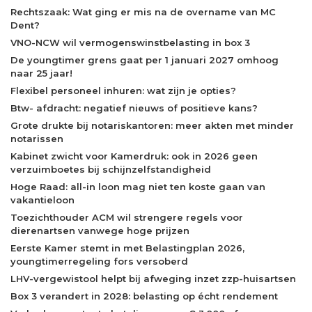
Rechtszaak: Wat ging er mis na de overname van MC
Dent?
VNO-NCW wil vermogenswinstbelasting in box 3
De youngtimer grens gaat per 1 januari 2027 omhoog
naar 25 jaar!
Flexibel personeel inhuren: wat zijn je opties?
Btw- afdracht: negatief nieuws of positieve kans?
Grote drukte bij notariskantoren: meer akten met minder
notarissen
Kabinet zwicht voor Kamerdruk: ook in 2026 geen
verzuimboetes bij schijnzelfstandigheid
Hoge Raad: all-in loon mag niet ten koste gaan van
vakantieloon
Toezichthouder ACM wil strengere regels voor
dierenartsen vanwege hoge prijzen
Eerste Kamer stemt in met Belastingplan 2026,
youngtimerregeling fors versoberd
LHV-vergewistool helpt bij afweging inzet zzp-huisartsen
Box 3 verandert in 2028: belasting op écht rendement