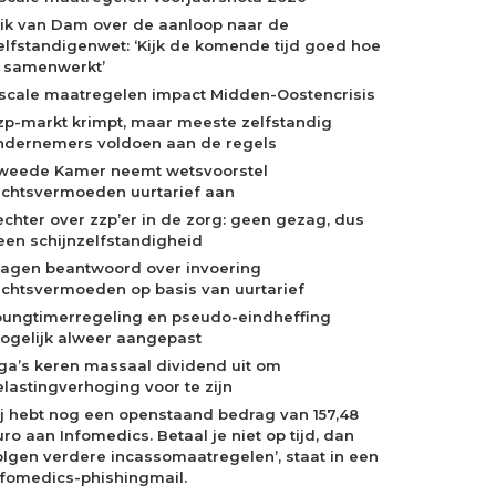
rik van Dam over de aanloop naar de
elfstandigenwet: ‘Kijk de komende tijd goed hoe
e samenwerkt’
iscale maatregelen impact Midden-Oostencrisis
zp-markt krimpt, maar meeste zelfstandig
ndernemers voldoen aan de regels
weede Kamer neemt wetsvoorstel
echtsvermoeden uurtarief aan
echter over zzp’er in de zorg: geen gezag, dus
een schijnzelfstandigheid
ragen beantwoord over invoering
echtsvermoeden op basis van uurtarief
oungtimerregeling en pseudo-eindheffing
ogelijk alweer aangepast
ga’s keren massaal dividend uit om
elastingverhoging voor te zijn
Jij hebt nog een openstaand bedrag van 157,48
ro aan Infomedics. Betaal je niet op tijd, dan
olgen verdere incassomaatregelen’, staat in een
nfomedics-phishingmail.