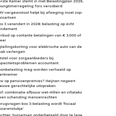
erste Kamer stemt in met Belastingplan 2026,
oungtimerregeling fors versoberd
HV-vergewistool helpt bij afweging inzet zzp-
uisartsen
ox 3 verandert in 2028: belasting op écht
endement
erbod op contante betalingen van € 3.000 of
eer
ijtellingskorting voor elektrische auto van de
aak verlengen
itstel voor zorgaanbieders bij
apaciteitsproblemen accountant
oonbelasting mag worden verhaald op
erknemer
tw op pensioenpremies? Heijnen negeert
ieuwe gerechtelijke uitspraken
of: combinatie afbouw wet-Hillen en villataks
een schending mensenrechten
erugvragen box 3-belasting wordt ‘fiscaal
uzarenstukje’
echter: huisartsen onderbetaald door te lage