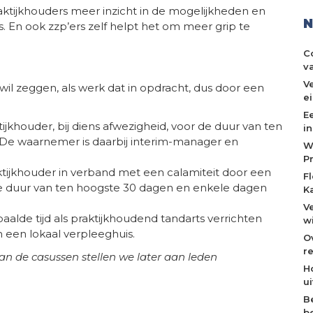
ktijkhouders meer inzicht in de mogelijkheden en
N
 En ook zzp’ers zelf helpt het om meer grip te
C
v
V
 wil zeggen, als werk dat in opdracht, dus door een
e
E
jkhouder, bij diens afwezigheid, voor de duur van ten
i
De waarnemer is daarbij interim-manager en
W
P
ijkhouder in verband met een calamiteit door een
F
 de duur van ten hoogste 30 dagen en enkele dagen
K
V
lde tijd als praktijkhoudend tandarts verrichten
w
 een lokaal verpleeghuis.
O
re
an de casussen stellen we later aan leden
H
u
B
b