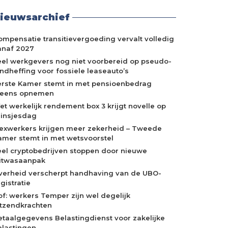
ieuwsarchief
ompensatie transitievergoeding vervalt volledig
anaf 2027
eel werkgevers nog niet voorbereid op pseudo-
indheffing voor fossiele leaseauto’s
erste Kamer stemt in met pensioenbedrag
neens opnemen
et werkelijk rendement box 3 krijgt novelle op
rinsjesdag
lexwerkers krijgen meer zekerheid – Tweede
amer stemt in met wetsvoorstel
eel cryptobedrijven stoppen door nieuwe
itwasaanpak
verheid verscherpt handhaving van de UBO-
gistratie
of: werkers Temper zijn wel degelijk
itzendkrachten
etaalgegevens Belastingdienst voor zakelijke
elastingen