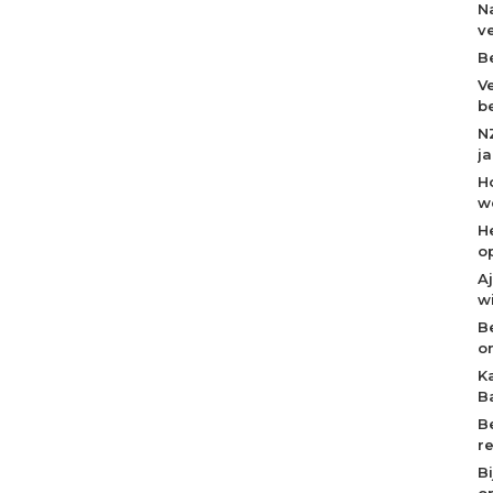
N
v
B
V
b
N
j
H
w
H
o
A
w
B
o
K
B
B
r
B
op