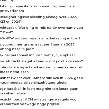
tstel bij capaciteitsproblemen bij financiële
ienstverleners
enseigneringsverplichting alsnog over 2022,
023 en 2024?
echtszaak: Wat ging er mis na de overname van
C Dent?
NO-NCW wil vermogenswinstbelasting in box 3
e youngtimer grens gaat per 1 januari 2027
mhoog naar 25 jaar!
exibel personeel inhuren: wat zijn je opties?
tw- afdracht: negatief nieuws of positieve kans?
rote drukte bij notariskantoren: meer akten met
inder notarissen
abinet zwicht voor Kamerdruk: ook in 2026 geen
erzuimboetes bij schijnzelfstandigheid
oge Raad: all-in loon mag niet ten koste gaan
an vakantieloon
oezichthouder ACM wil strengere regels voor
ierenartsen vanwege hoge prijzen