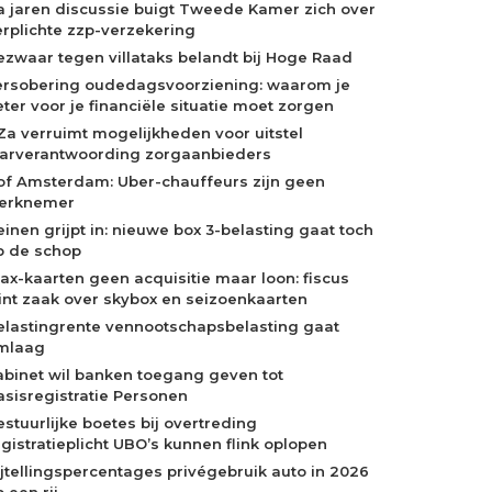
a jaren discussie buigt Tweede Kamer zich over
erplichte zzp-verzekering
ezwaar tegen villataks belandt bij Hoge Raad
ersobering oudedagsvoorziening: waarom je
eter voor je financiële situatie moet zorgen
Za verruimt mogelijkheden voor uitstel
aarverantwoording zorgaanbieders
of Amsterdam: Uber-chauffeurs zijn geen
erknemer
einen grijpt in: nieuwe box 3-belasting gaat toch
p de schop
jax-kaarten geen acquisitie maar loon: fiscus
int zaak over skybox en seizoenkaarten
elastingrente vennootschapsbelasting gaat
mlaag
abinet wil banken toegang geven tot
asisregistratie Personen
estuurlijke boetes bij overtreding
egistratieplicht UBO’s kunnen flink oplopen
ijtellingspercentages privégebruik auto in 2026
 een rij