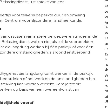
 Belastingdienst juist sprake van een
J
W
leeftijd voor telkens beperkte duur en omvang
o
een Centrum voor Bijzondere Tandheelkunde.
A
j
n
R
g van casussen van andere beroepsverenigingen in de
T
 Belastingdienst wel en niet als solide voorbeelden
B
at die langdurig werken bij één praktijk of voor één
i
bijzondere omstandigheden, als loondienstverband
E
3
H
d
ygiënist die langdurig komt werken in de praktijk
W
 beoordelen of het werk en de omstandigheden het
ee
rekking kan worden verricht. Kom je tot die
D
 werken op basis van een overeenkomst van
r
U
U
delijkheid vooraf
F