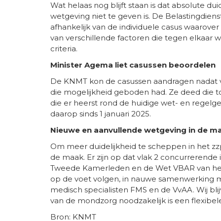
Wat helaas nog blijft staan is dat absolute du
wetgeving niet te geven is. De Belastingdienst 
afhankelijk van de individuele casus waarover 
van verschillende factoren die tegen elkaa
criteria.
Minister Agema liet casussen beoordelen
De KNMT kon de casussen aandragen nadat vo
die mogelijkheid geboden had. Ze deed die t
die er heerst rond de huidige wet- en regel
daarop sinds 1 januari 2025.
Nieuwe en aanvullende wetgeving in de m
Om meer duidelijkheid te scheppen in het zzp
de maak. Er zijn op dat vlak 2 concurrerende 
Tweede Kamerleden en de Wet VBAR van het d
op de voet volgen, in nauwe samenwerking me
medisch specialisten FMS en de VvAA. Wij bli
van de mondzorg noodzakelijk is een flexibel
Bron: KNMT