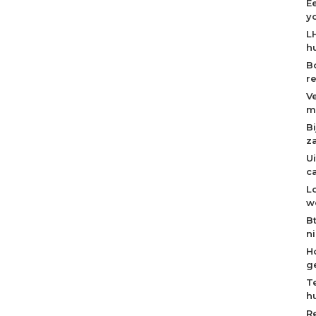
E
y
L
h
B
r
V
m
B
z
U
c
L
w
B
n
H
g
T
h
R