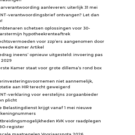
aarverantwoording aanleveren: uiterlijk 31 mei
NT-verantwoordingsbrief ontvangen? Let dan
p!
mbtenaren schetsen oplossingen voor 30-
aarstermijn hypotheekrenteaftrek
echtsvermoeden voor zzp’ers aangenomen door
weede Kamer Artikel
edrag ineens’ opnieuw uitgesteld: invoering pas
n 2029
erste Kamer staat voor grote dillema’s rond box
erinvesteringsvoornemen niet aannemelijk,
otatie aan HIR terecht geweigerd
NT-verklaring voor eerstelijns zorgaanbieder
n plicht
e Belastingdienst krijgt vanaf 1 mei nieuwe
ekeningnummers
itbreidingsmogelijkheden KVK voor raadplegen
BO-register
iscale maatregelen Voorjaarsnota 2026