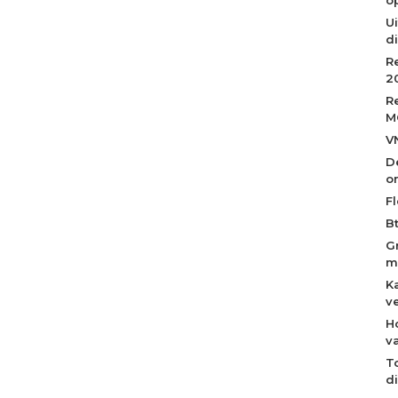
Ui
d
R
2
R
M
V
D
o
Fl
B
G
m
K
v
H
v
T
d