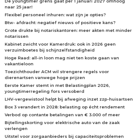
De youngtimer grens gaat per 1 januari 2027 omhoog
naar 25 jaar!
Flexibel personeel inhuren: wat zijn je opties?
Btw- afdracht: negatief nieuws of positieve kans?
Grote drukte bij notariskantoren: meer akten met minder
notarissen
Kabinet zwicht voor Kamerdruk: ook in 2026 geen
verzuimboetes bij schijnzelfstandigheid
Hoge Raad: all-in loon mag niet ten koste gaan van
vakantieloon
Toezichthouder ACM wil strengere regels voor
dierenartsen vanwege hoge prijzen
Eerste Kamer stemt in met Belastingplan 2026,
youngtimerregeling fors versoberd
LHV-vergewistool helpt bij afweging inzet zzp-huisartsen
Box 3 verandert in 2028: belasting op écht rendement
Verbod op contante betalingen van € 3.000 of meer
Bijtellingskorting voor elektrische auto van de zaak
verlengen
Uitstel voor zorgaanbieders bij capaciteitsproblemen