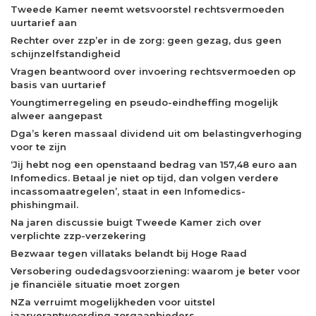
Tweede Kamer neemt wetsvoorstel rechtsvermoeden
uurtarief aan
Rechter over zzp’er in de zorg: geen gezag, dus geen
schijnzelfstandigheid
Vragen beantwoord over invoering rechtsvermoeden op
basis van uurtarief
Youngtimerregeling en pseudo-eindheffing mogelijk
alweer aangepast
Dga’s keren massaal dividend uit om belastingverhoging
voor te zijn
‘Jij hebt nog een openstaand bedrag van 157,48 euro aan
Infomedics. Betaal je niet op tijd, dan volgen verdere
incassomaatregelen’, staat in een Infomedics-
phishingmail.
Na jaren discussie buigt Tweede Kamer zich over
verplichte zzp-verzekering
Bezwaar tegen villataks belandt bij Hoge Raad
Versobering oudedagsvoorziening: waarom je beter voor
je financiële situatie moet zorgen
NZa verruimt mogelijkheden voor uitstel
jaarverantwoording zorgaanbieders