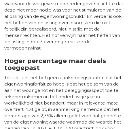
waarvoor de wetgever mede redengevend achtte dat
deze niet meer nodig was voor het stimuleren van de
aflossing van de eigenwoningschuld.” En verder is ook
het heffen van belasting over inkomsten die niet
feitelijk zijn gerealiseerd, niet in strijd met de
mensenrechten. Het hof verwijst naar het heffen van
belasting in box 3 over ongerealiseerde
vermogenswinst.
Hoger percentage maar deels
toegepast
Tot slot ziet het hof geen aanknopingspunten dat het
eigenwoningforfait zo hoog is dat het de som van de
aan het woongenot en het beleggingsaspect toe te
rekenen inkomen in het onderhavige jaar in
werkelijkheid niet benadert, maar in relevante mate
overtreft. “Dit geldt, in aanmerking nemende dat het
percentage van 2,35% alleen geldt voor dat gedeelte
van de eigenwoningwaarde waarmee die waarde het
bedrag van (in 2021) € 1.100.000 overtreft, ook voor