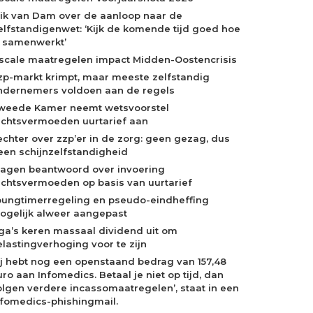
rik van Dam over de aanloop naar de
elfstandigenwet: ‘Kijk de komende tijd goed hoe
e samenwerkt’
iscale maatregelen impact Midden-Oostencrisis
zp-markt krimpt, maar meeste zelfstandig
ndernemers voldoen aan de regels
weede Kamer neemt wetsvoorstel
echtsvermoeden uurtarief aan
echter over zzp’er in de zorg: geen gezag, dus
een schijnzelfstandigheid
ragen beantwoord over invoering
echtsvermoeden op basis van uurtarief
oungtimerregeling en pseudo-eindheffing
ogelijk alweer aangepast
ga’s keren massaal dividend uit om
elastingverhoging voor te zijn
Jij hebt nog een openstaand bedrag van 157,48
ro aan Infomedics. Betaal je niet op tijd, dan
olgen verdere incassomaatregelen’, staat in een
nfomedics-phishingmail.