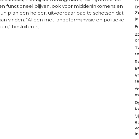
n functioneel blijven, ook voor middeninkomens en
E
n plan een helder, uitvoerbaar pad te schetsen dat
Z
j
kan vinden. “Alleen met langetermijnvisie en politieke
,” besluiten zij.
F
Z
o
T
r
R
g
V
r
Y
m
D
b
‘
eu
v
I