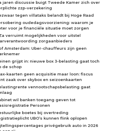
a jaren discussie buigt Tweede Kamer zich over
erplichte zzp-verzekering
ezwaar tegen villataks belandt bij Hoge Raad
ersobering oudedagsvoorziening: waarom je
eter voor je financiële situatie moet zorgen
Za verruimt mogelijkheden voor uitstel
aarverantwoording zorgaanbieders
of Amsterdam: Uber-chauffeurs zijn geen
erknemer
einen grijpt in: nieuwe box 3-belasting gaat toch
p de schop
jax-kaarten geen acquisitie maar loon: fiscus
int zaak over skybox en seizoenkaarten
elastingrente vennootschapsbelasting gaat
mlaag
abinet wil banken toegang geven tot
asisregistratie Personen
estuurlijke boetes bij overtreding
egistratieplicht UBO’s kunnen flink oplopen
ijtellingspercentages privégebruik auto in 2026
 een rij