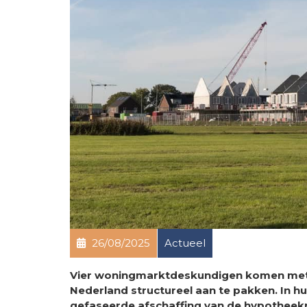
26/08/2025
Actueel
Vier woningmarktdeskundigen komen met 
Nederland structureel aan te pakken. In h
gefaseerde afschaffing van de hypotheekr