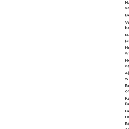
N
v
B
V
b
N
j
H
w
H
o
A
w
B
o
K
B
B
r
B
op