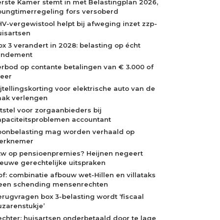
erste Kamer stemt in met Belastingplan 2026,
oungtimerregeling fors versoberd
HV-vergewistool helpt bij afweging inzet zzp-
uisartsen
ox 3 verandert in 2028: belasting op écht
endement
erbod op contante betalingen van € 3.000 of
eer
ijtellingskorting voor elektrische auto van de
aak verlengen
itstel voor zorgaanbieders bij
apaciteitsproblemen accountant
oonbelasting mag worden verhaald op
erknemer
tw op pensioenpremies? Heijnen negeert
ieuwe gerechtelijke uitspraken
of: combinatie afbouw wet-Hillen en villataks
een schending mensenrechten
erugvragen box 3-belasting wordt ‘fiscaal
uzarenstukje’
echter: huisartsen onderbetaald door te lage