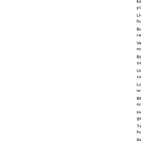
E
y
L
h
B
r
V
m
B
z
U
c
L
w
B
n
H
g
T
h
R