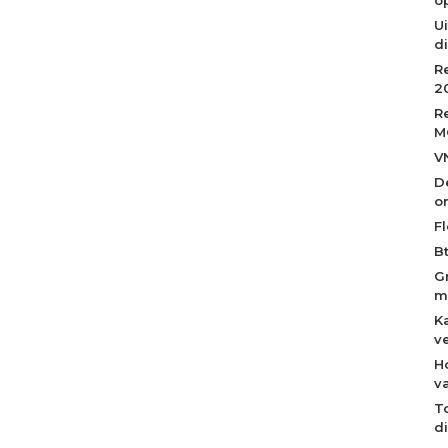
Ui
d
R
2
R
M
V
D
o
Fl
B
G
m
K
v
H
v
T
d