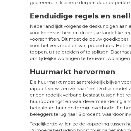
gecreëerd in kleinere dorpen door beperkte u
Eenduidige regels en snel
Nederland lijdt volgens de deskundigen aan e
voor koersvastheid en duidelijke landelijke 
voorschriften. Dit moet de bouw goedkoper, 
voor het versimpelen van procedures. Het 
toppen, uit te breiden of te splitsen. Daarna
om tijdelijke woningen te bouwen, woningen t
Huurmarkt hervormen
De huurmarkt moet aantrekkelijk blijven voor
rapport verwijzen ze naar ‘het Duitse model va
er een redelijk verband bestaat tussen het 
huuropbrengst en waardevermeerdering ander
betaalbare huur op termijn overbodig. En br
beleggers terug naar 6 procent, waardoor i
Tegelijkertijd willen ze de koppeling tussen 
“Armoedebestrijding hoort thuis bij het inkome