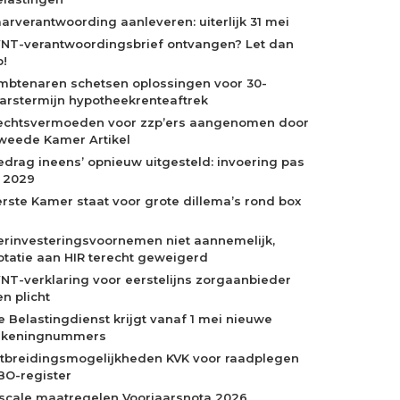
aarverantwoording aanleveren: uiterlijk 31 mei
NT-verantwoordingsbrief ontvangen? Let dan
p!
mbtenaren schetsen oplossingen voor 30-
aarstermijn hypotheekrenteaftrek
echtsvermoeden voor zzp’ers aangenomen door
weede Kamer Artikel
edrag ineens’ opnieuw uitgesteld: invoering pas
n 2029
erste Kamer staat voor grote dillema’s rond box
erinvesteringsvoornemen niet aannemelijk,
otatie aan HIR terecht geweigerd
NT-verklaring voor eerstelijns zorgaanbieder
n plicht
e Belastingdienst krijgt vanaf 1 mei nieuwe
ekeningnummers
itbreidingsmogelijkheden KVK voor raadplegen
BO-register
iscale maatregelen Voorjaarsnota 2026