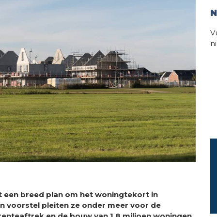
N
V
n
een breed plan om het woningtekort in
un voorstel pleiten ze onder meer voor de
enteaftrek en de bouw van 1,8 miljoen woningen