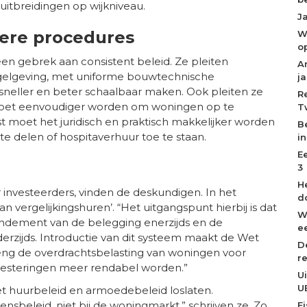
itbreidingen op wijkniveau.
J
lere procedures
W
o
en gebrek aan consistent beleid. Ze pleiten
A
regelgeving, met uniforme bouwtechnische
j
sneller en beter schaalbaar maken. Ook pleiten ze
R
moet eenvoudiger worden om woningen op te
T
ast moet het juridisch en praktisch makkelijker worden
B
e delen of hospitaverhuur toe te staan.
i
E
3
H
 investeerders, vinden de deskundigen. In het
d
n vergelijkingshuren’. “Het uitgangspunt hierbij is dat
W
rendement van de belegging enerzijds en de
ee
zijds. Introductie van dit systeem maakt de Wet
D
eng de overdrachtsbelasting van woningen voor
r
nvesteringen meer rendabel worden.”
U
U
het huurbeleid en armoedebeleid loslaten.
nsbeleid, niet bij de woningmarkt,” schrijven ze. Zo
F