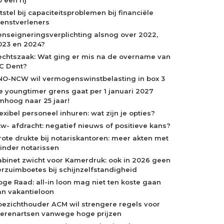
tstel bij capaciteitsproblemen bij financiële
ienstverleners
enseigneringsverplichting alsnog over 2022,
023 en 2024?
echtszaak: Wat ging er mis na de overname van
C Dent?
NO-NCW wil vermogenswinstbelasting in box 3
e youngtimer grens gaat per 1 januari 2027
mhoog naar 25 jaar!
exibel personeel inhuren: wat zijn je opties?
tw- afdracht: negatief nieuws of positieve kans?
rote drukte bij notariskantoren: meer akten met
inder notarissen
abinet zwicht voor Kamerdruk: ook in 2026 geen
erzuimboetes bij schijnzelfstandigheid
oge Raad: all-in loon mag niet ten koste gaan
an vakantieloon
oezichthouder ACM wil strengere regels voor
ierenartsen vanwege hoge prijzen