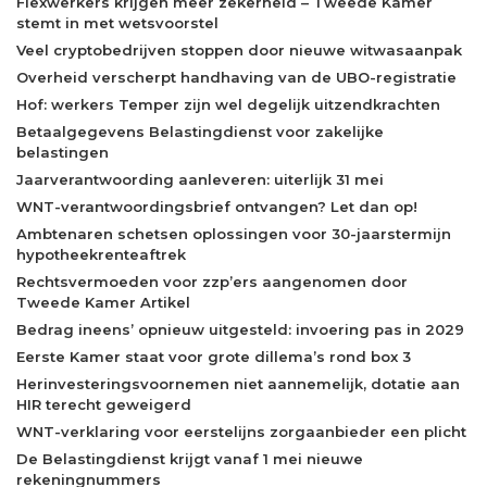
Flexwerkers krijgen meer zekerheid – Tweede Kamer
stemt in met wetsvoorstel
Veel cryptobedrijven stoppen door nieuwe witwasaanpak
Overheid verscherpt handhaving van de UBO-registratie
Hof: werkers Temper zijn wel degelijk uitzendkrachten
Betaalgegevens Belastingdienst voor zakelijke
belastingen
Jaarverantwoording aanleveren: uiterlijk 31 mei
WNT-verantwoordingsbrief ontvangen? Let dan op!
Ambtenaren schetsen oplossingen voor 30-jaarstermijn
hypotheekrenteaftrek
Rechtsvermoeden voor zzp’ers aangenomen door
Tweede Kamer Artikel
Bedrag ineens’ opnieuw uitgesteld: invoering pas in 2029
Eerste Kamer staat voor grote dillema’s rond box 3
Herinvesteringsvoornemen niet aannemelijk, dotatie aan
HIR terecht geweigerd
WNT-verklaring voor eerstelijns zorgaanbieder een plicht
De Belastingdienst krijgt vanaf 1 mei nieuwe
rekeningnummers