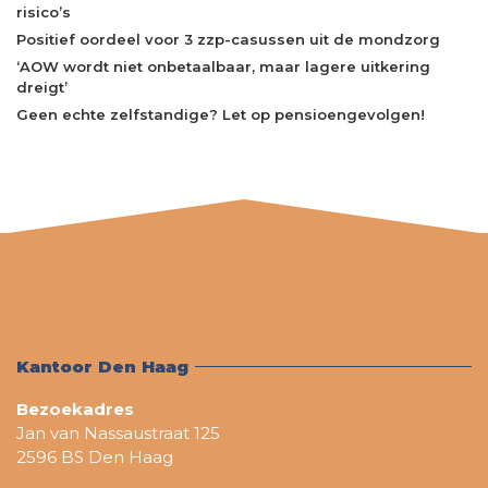
risico’s
Positief oordeel voor 3 zzp-casussen uit de mondzorg
‘AOW wordt niet onbetaalbaar, maar lagere uitkering
dreigt’
Geen echte zelfstandige? Let op pensioengevolgen!
Kantoor Den Haag
Bezoekadres
Jan van Nassaustraat 125
2596 BS Den Haag