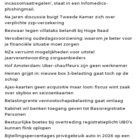
incassomaatregelen’, staat in een Infomedics-
phishingmail.
Na jaren discussie buigt Tweede Kamer zich over
verplichte zzp-verzekering
Bezwaar tegen villataks belandt bij Hoge Raad
Versobering oudedagsvoorziening: waarom je beter voor
je financiële situatie moet zorgen
NZa verruimt mogelijkheden voor uitstel
jaarverantwoording zorgaanbieders
Hof Amsterdam: Uber-chauffeurs zijn geen werknemer
Heinen grijpt in: nieuwe box 3-belasting gaat toch op de
schop
Ajax-kaarten geen acquisitie maar loon: fiscus wint zaak
over skybox en seizoenkaarten
Belastingrente vennootschapsbelasting gaat omlaag
Kabinet wil banken toegang geven tot Basisregistratie
Personen
Bestuurlijke boetes bij overtreding registratieplicht UBO’s
kunnen flink oplopen
Bijtellingspercentages privégebruik auto in 2026 op een