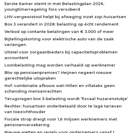
Eerste Kamer stemt in met Belastingplan 2026,
youngtimerregeling fors versoberd
LHV-vergewistool helpt bij afweging inzet zzp-huisartsen
Box 3 verandert in 2028: belasting op écht rendement
Verbod op contante betalingen van € 3.000 of meer
Bijtellingskorting voor elektrische auto van de zaak
verlengen
Uitstel voor zorgaanbieders bij capaciteitsproblemen
accountant
Loonbelasting mag worden verhaald op werknemer
Btw op pensioenpremies? Heijnen negeert nieuwe
gerechtelijke uitspraken
Hof: combinatie afbouw wet-Hillen en villataks geen
schending mensenrechten
Terugvragen box 3-belasting wordt ‘fiscaal huzarenstukje’
Rechter: huisartsen onderbetaald door te lage tarieven
van toezichthouder
Fiscale strop dreigt voor 1,6 miljoen werknemers met
pensioenverzekering
Nieuwe wetten en regels voor ondernemers vanaf 1