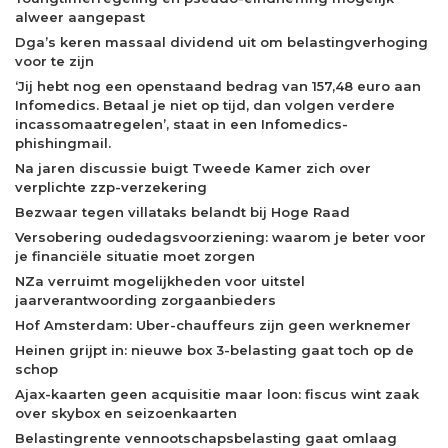
alweer aangepast
Dga’s keren massaal dividend uit om belastingverhoging
voor te zijn
‘Jij hebt nog een openstaand bedrag van 157,48 euro aan
Infomedics. Betaal je niet op tijd, dan volgen verdere
incassomaatregelen’, staat in een Infomedics-
phishingmail.
Na jaren discussie buigt Tweede Kamer zich over
verplichte zzp-verzekering
Bezwaar tegen villataks belandt bij Hoge Raad
Versobering oudedagsvoorziening: waarom je beter voor
je financiële situatie moet zorgen
NZa verruimt mogelijkheden voor uitstel
jaarverantwoording zorgaanbieders
Hof Amsterdam: Uber-chauffeurs zijn geen werknemer
Heinen grijpt in: nieuwe box 3-belasting gaat toch op de
schop
Ajax-kaarten geen acquisitie maar loon: fiscus wint zaak
over skybox en seizoenkaarten
Belastingrente vennootschapsbelasting gaat omlaag