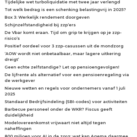
Tijdelijke wet turboliquidatie met twee jaar verlengd
Tot welk bedrag is een schenking belastingvrij in 2025?
Box 3: Werkelijk rendement doorgeven
Schijnzelfstandigheid bij zzp’ers
De Vbar komt eraan. Tijd om grip te krijgen op je zzp-
risico’s
Positief oordeel voor 3 zzp-casussen uit de mondzorg
‘AOW wordt niet onbetaalbaar, maar lagere uitkering
dreigt’
Geen echte zelfstandige? Let op pensioengevolgen!
De lijfrente als alternatief voor een pensioenregeling via
de werkgever
Nieuwe wetten en regels voor ondernemers vanaf 1 juli
2025
Standaard Bedrijfsindeling (SBI-codes) voor activiteiten
Barbecue personeel onder de WKR? Fiscus geeft
duidelijkheid
Modelovereenkomst vrijwaart niet altijd tegen
naheffingen
800 miljoen voor AI in de zorg: wat kan Agema daarmee