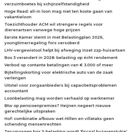
verzuimboetes bij schijnzelfstandigheid
Hoge Raad: all-in loon mag niet ten koste gaan van
vakantieloon
Toezichthouder ACM wil strengere regels voor
dierenartsen vanwege hoge prijzen
Eerste Kamer stemt in met Belastingplan 2026,
youngtimerregeling fors versoberd
LHV-vergewistool helpt bij afweging inzet zzp-huisartsen
Box 3 verandert in 2028: belasting op écht rendement
Verbod op contante betalingen van € 3.000 of meer
Bijtellingskorting voor elektrische auto van de zaak
verlengen
Uitstel voor zorgaanbieders bij capaciteitsproblemen
accountant
Loonbelasting mag worden verhaald op werknemer
Btw op pensioenpremies? Heijnen negeert nieuwe
gerechtelijke uitspraken
Hof: combinatie afbouw wet-Hillen en villataks geen
schending mensenrechten
Terugvragen box 3-belasting wordt ‘fiscaal huzarenstukje’