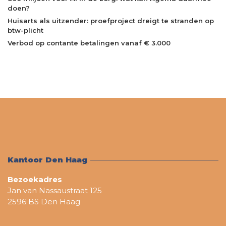
doen?
Huisarts als uitzender: proefproject dreigt te stranden op
btw-plicht
Verbod op contante betalingen vanaf € 3.000
Kantoor Den Haag
Bezoekadres
Jan van Nassaustraat 125
2596 BS Den Haag