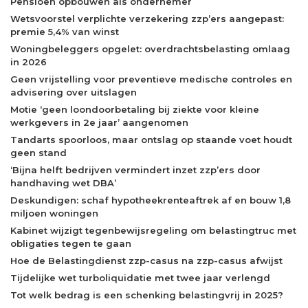
Pensioen opbouwen als ondernemer
Wetsvoorstel verplichte verzekering zzp’ers aangepast:
premie 5,4% van winst
Woningbeleggers opgelet: overdrachtsbelasting omlaag
in 2026
Geen vrijstelling voor preventieve medische controles en
advisering over uitslagen
Motie ‘geen loondoorbetaling bij ziekte voor kleine
werkgevers in 2e jaar’ aangenomen
Tandarts spoorloos, maar ontslag op staande voet houdt
geen stand
‘Bijna helft bedrijven vermindert inzet zzp’ers door
handhaving wet DBA’
Deskundigen: schaf hypotheekrenteaftrek af en bouw 1,8
miljoen woningen
Kabinet wijzigt tegenbewijsregeling om belastingtruc met
obligaties tegen te gaan
Hoe de Belastingdienst zzp-casus na zzp-casus afwijst
Tijdelijke wet turboliquidatie met twee jaar verlengd
Tot welk bedrag is een schenking belastingvrij in 2025?