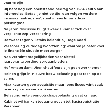
voor te zijn
‘Jij hebt nog een openstaand bedrag van 157,48 euro aan
Infomedics. Betaal je niet op tijd, dan volgen verdere
incassomaatregelen’, staat in een Infomedics-
phishingmail.
Na jaren discussie buigt Tweede Kamer zich over
verplichte zzp-verzekering
Bezwaar tegen villataks belandt bij Hoge Raad
Versobering oudedagsvoorziening: waarom je beter voor
je financiële situatie moet zorgen
NZa verruimt mogelijkheden voor uitstel
jaarverantwoording zorgaanbieders
Hof Amsterdam: Uber-chauffeurs zijn geen werknemer
Heinen grijpt in: nieuwe box 3-belasting gaat toch op de
schop
Ajax-kaarten geen acquisitie maar loon: fiscus wint zaak
over skybox en seizoenkaarten
Belastingrente vennootschapsbelasting gaat omlaag
Kabinet wil banken toegang geven tot Basisregistratie
Personen