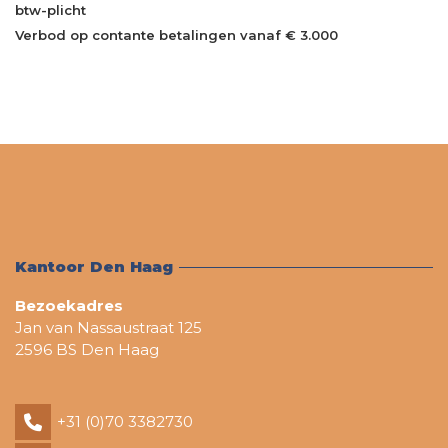
btw-plicht
Verbod op contante betalingen vanaf € 3.000
Kantoor Den Haag
Bezoekadres
Jan van Nassaustraat 125
2596 BS Den Haag
+31 (0)70 3382730