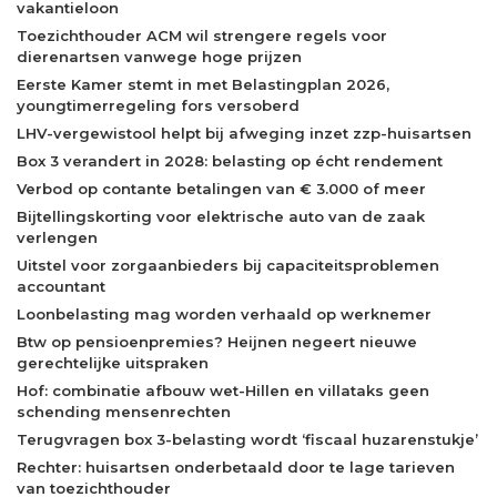
vakantieloon
Toezichthouder ACM wil strengere regels voor
dierenartsen vanwege hoge prijzen
Eerste Kamer stemt in met Belastingplan 2026,
youngtimerregeling fors versoberd
LHV-vergewistool helpt bij afweging inzet zzp-huisartsen
Box 3 verandert in 2028: belasting op écht rendement
Verbod op contante betalingen van € 3.000 of meer
Bijtellingskorting voor elektrische auto van de zaak
verlengen
Uitstel voor zorgaanbieders bij capaciteitsproblemen
accountant
Loonbelasting mag worden verhaald op werknemer
Btw op pensioenpremies? Heijnen negeert nieuwe
gerechtelijke uitspraken
Hof: combinatie afbouw wet-Hillen en villataks geen
schending mensenrechten
Terugvragen box 3-belasting wordt ‘fiscaal huzarenstukje’
Rechter: huisartsen onderbetaald door te lage tarieven
van toezichthouder