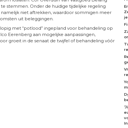
te stemmen. Onder de huidige tijdelijke regeling
E
Z
namelijk niet aftrekken, waardoor sommigen meer
j
komsten uit beleggingen.
F
rlopig met “potlood” ingepland voor behandeling op
Z
Eelco Eerenberg aan mogelijke aanpassingen,
o
or groeit in de senaat de twijfel of behandeling vóór
T
r
R
g
V
r
Y
m
D
b
‘
eu
v
I