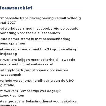
ieuwsarchief
ompensatie transitievergoeding vervalt volledig
anaf 2027
eel werkgevers nog niet voorbereid op pseudo-
indheffing voor fossiele leaseauto’s
erste Kamer stemt in met pensioenbedrag
neens opnemen
et werkelijk rendement box 3 krijgt novelle op
rinsjesdag
lexwerkers krijgen meer zekerheid – Tweede
amer stemt in met wetsvoorstel
eel cryptobedrijven stoppen door nieuwe
itwasaanpak
verheid verscherpt handhaving van de UBO-
gistratie
of: werkers Temper zijn wel degelijk
itzendkrachten
etaalgegevens Belastingdienst voor zakelijke
elastingen