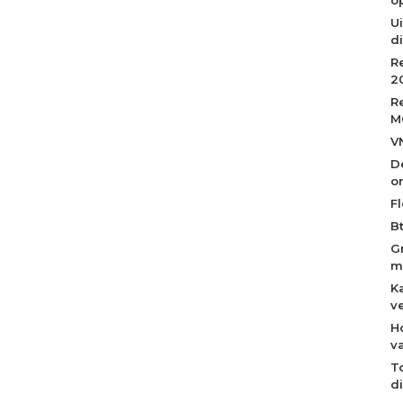
Ui
d
R
2
R
M
V
D
o
Fl
B
G
m
K
v
H
v
T
d