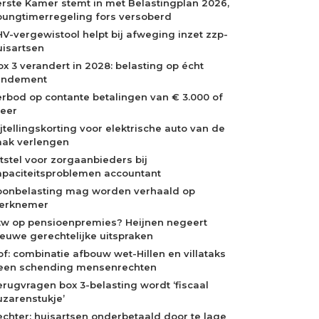
erste Kamer stemt in met Belastingplan 2026,
oungtimerregeling fors versoberd
HV-vergewistool helpt bij afweging inzet zzp-
uisartsen
ox 3 verandert in 2028: belasting op écht
endement
erbod op contante betalingen van € 3.000 of
eer
ijtellingskorting voor elektrische auto van de
aak verlengen
itstel voor zorgaanbieders bij
apaciteitsproblemen accountant
oonbelasting mag worden verhaald op
erknemer
tw op pensioenpremies? Heijnen negeert
ieuwe gerechtelijke uitspraken
of: combinatie afbouw wet-Hillen en villataks
een schending mensenrechten
erugvragen box 3-belasting wordt ‘fiscaal
uzarenstukje’
echter: huisartsen onderbetaald door te lage