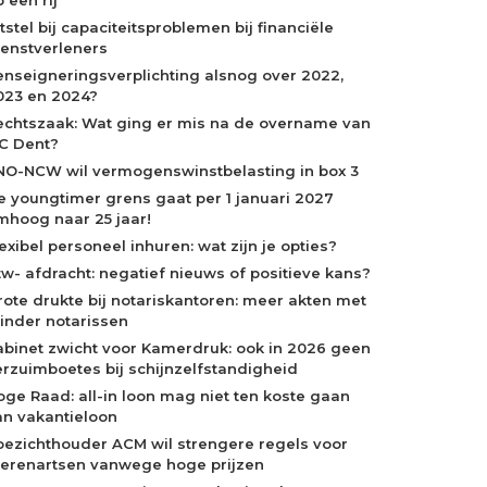
tstel bij capaciteitsproblemen bij financiële
ienstverleners
enseigneringsverplichting alsnog over 2022,
023 en 2024?
echtszaak: Wat ging er mis na de overname van
C Dent?
NO-NCW wil vermogenswinstbelasting in box 3
e youngtimer grens gaat per 1 januari 2027
mhoog naar 25 jaar!
exibel personeel inhuren: wat zijn je opties?
tw- afdracht: negatief nieuws of positieve kans?
rote drukte bij notariskantoren: meer akten met
inder notarissen
abinet zwicht voor Kamerdruk: ook in 2026 geen
erzuimboetes bij schijnzelfstandigheid
oge Raad: all-in loon mag niet ten koste gaan
an vakantieloon
oezichthouder ACM wil strengere regels voor
ierenartsen vanwege hoge prijzen