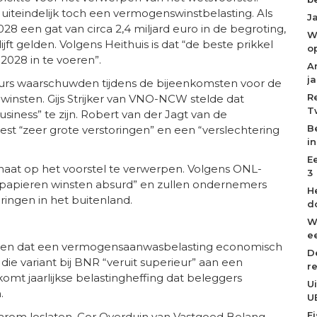
uiteindelijk toch een vermogenswinstbelasting. Als
J
8 een gat van circa 2,4 miljard euro in de begroting,
W
ijft gelden. Volgens Heithuis is dat “de beste prikkel
o
028 in te voeren”.
A
j
urs waarschuwden tijdens de bijeenkomsten voor de
R
winsten. Gijs Strijker van VNO-NCW stelde dat
T
siness” te zijn. Robert van der Jagt van de
B
st “zeer grote verstoringen” en een “verslechtering
i
E
aat op het voorstel te verwerpen. Volgens ONL-
3
r papieren winsten absurd” en zullen ondernemers
H
ringen in het buitenland.
d
W
ee
nden dat een vermogensaanwasbelasting economisch
D
e variant bij BNR “veruit superieur” aan een
r
mt jaarlijkse belastingheffing dat beleggers
U
.
U
F
aarom loslaten. Cor Overduin van Vastgoed Belang