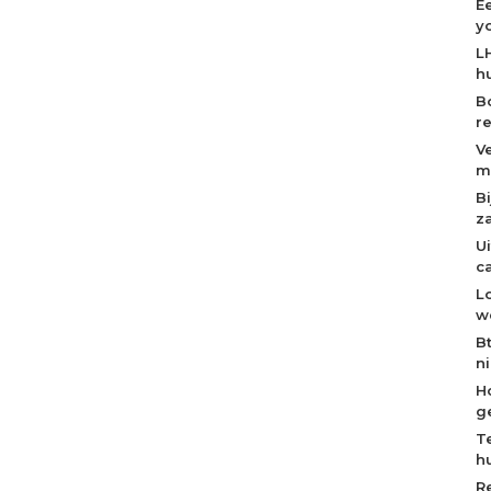
E
y
L
h
B
r
V
m
B
z
U
c
L
w
B
n
H
g
T
h
R