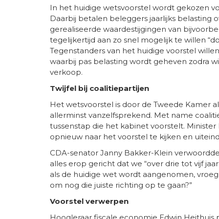
In het huidige wetsvoorstel wordt gekozen 
Daarbij betalen beleggers jaarlijks belasting 
gerealiseerde waardestijgingen van bijvoorb
tegelijkertijd aan zo snel mogelijk te willen
Tegenstanders van het huidige voorstel will
waarbij pas belasting wordt geheven zodra win
verkoop.
Twijfel bij coalitiepartijen
Het wetsvoorstel is door de Tweede Kamer a
allerminst vanzelfsprekend. Met name coalitie
tussenstap die het kabinet voorstelt. Ministe
opnieuw naar het voorstel te kijken en uitein
CDA-senator Janny Bakker-Klein verwoordde d
alles erop gericht dat we “over drie tot vijf 
als de huidige wet wordt aangenomen, vroeg zi
om nog die juiste richting op te gaan?”
Voorstel verwerpen
Hoogleraar fiscale economie Edwin Heithuis p