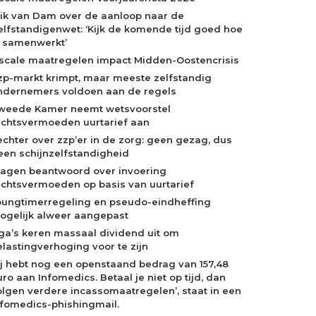
rik van Dam over de aanloop naar de
elfstandigenwet: ‘Kijk de komende tijd goed hoe
e samenwerkt’
iscale maatregelen impact Midden-Oostencrisis
zp-markt krimpt, maar meeste zelfstandig
ndernemers voldoen aan de regels
weede Kamer neemt wetsvoorstel
echtsvermoeden uurtarief aan
echter over zzp’er in de zorg: geen gezag, dus
een schijnzelfstandigheid
ragen beantwoord over invoering
echtsvermoeden op basis van uurtarief
oungtimerregeling en pseudo-eindheffing
ogelijk alweer aangepast
ga’s keren massaal dividend uit om
elastingverhoging voor te zijn
Jij hebt nog een openstaand bedrag van 157,48
ro aan Infomedics. Betaal je niet op tijd, dan
olgen verdere incassomaatregelen’, staat in een
nfomedics-phishingmail.