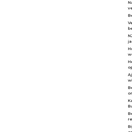
N
v
B
V
b
N
j
H
w
H
o
A
w
B
o
K
B
B
r
B
op