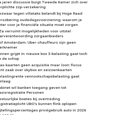
a jaren discussie buigt Tweede Kamer zich over
erplichte zzp-verzekering
ezwaar tegen villataks belandt bij Hoge Raad
ersobering oudedagsvoorziening: waarom je
eter voor je financiële situatie moet zorgen
Za verruimt mogelijkheden voor uitstel
aarverantwoording zorgaanbieders
of Amsterdam: Uber-chauffeurs zijn geen
erknemer
einen grijpt in: nieuwe box 3-belasting gaat toch
p de schop
jax-kaarten geen acquisitie maar loon: fiscus
int zaak over skybox en seizoenkaarten
elastingrente vennootschapsbelasting gaat
mlaag
abinet wil banken toegang geven tot
asisregistratie Personen
estuurlijke boetes bij overtreding
egistratieplicht UBO’s kunnen flink oplopen
ijtellingspercentages privégebruik auto in 2026
 een rij