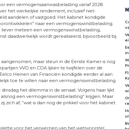
voor een vermogensaanwasbelasting vanaf 2028.
N
over het werkelijke rendement, inclusief niet-
eeld aandelen of vastgoed. Het kabinet kondigde
C
 “doorontwikkelen” naar een vermogenswinstbelasting.
v
en liever meteen een vermogenswinstbelasting,
V
st daadwerkelijk wordt gerealiseerd, bijvoorbeeld bij
e
E
i
W
l aangenomen, maar steun in de Eerste Kamer is nog
P
partijen VVD en CDA lijken te twijfelen over de
F
r Eelco Heinen van Financiën kondigde eerder al aan
K
delijk toe te willen naar een vermogenswinstbelasting.
V
insdag het dilemma in de senaat. Volgens haar lijkt
w
jaar alsnog een vermogenswinstbelasting” krijgen. Maar
O
j zich af, “wat is dan nog de prikkel voor het kabinet
re
H
u
B
leitte voor het verwerpen van het wetsvoorstel.
b