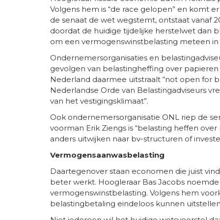
Volgens hem is “de race gelopen” en komt er 
de senaat de wet wegstemt, ontstaat vanaf 202
doordat de huidige tijdelijke herstelwet dan bl
om een vermogenswinstbelasting meteen in 2
Ondernemersorganisaties en belastingadvise
gevolgen van belastingheffing over papieren 
Nederland daarmee uitstraalt “not open for bu
Nederlandse Orde van Belastingadviseurs vree
van het vestigingsklimaat”.
Ook ondernemersorganisatie ONL riep de sen
voorman Erik Ziengs is “belasting heffen ove
anders uitwijken naar bv-structuren of investe
Vermogensaanwasbelasting
Daartegenover staan economen die juist vi
beter werkt. Hoogleraar Bas Jacobs noemde di
vermogenswinstbelasting. Volgens hem voorko
belastingbetaling eindeloos kunnen uitstellen
Niet iedereen wil het huidige wetsvoorstel d