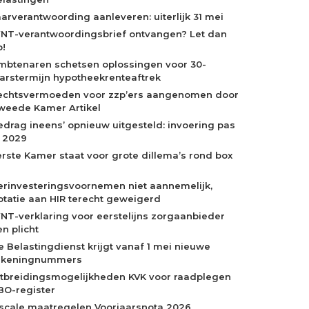
aarverantwoording aanleveren: uiterlijk 31 mei
NT-verantwoordingsbrief ontvangen? Let dan
p!
mbtenaren schetsen oplossingen voor 30-
aarstermijn hypotheekrenteaftrek
echtsvermoeden voor zzp’ers aangenomen door
weede Kamer Artikel
edrag ineens’ opnieuw uitgesteld: invoering pas
n 2029
erste Kamer staat voor grote dillema’s rond box
erinvesteringsvoornemen niet aannemelijk,
otatie aan HIR terecht geweigerd
NT-verklaring voor eerstelijns zorgaanbieder
n plicht
e Belastingdienst krijgt vanaf 1 mei nieuwe
ekeningnummers
itbreidingsmogelijkheden KVK voor raadplegen
BO-register
iscale maatregelen Voorjaarsnota 2026