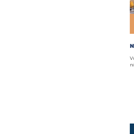
N
V
n