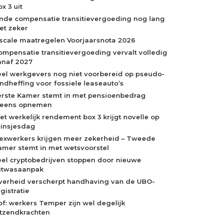
x 3 uit
inde compensatie transitievergoeding nog lang
iet zeker
iscale maatregelen Voorjaarsnota 2026
ompensatie transitievergoeding vervalt volledig
anaf 2027
eel werkgevers nog niet voorbereid op pseudo-
indheffing voor fossiele leaseauto’s
erste Kamer stemt in met pensioenbedrag
neens opnemen
et werkelijk rendement box 3 krijgt novelle op
rinsjesdag
lexwerkers krijgen meer zekerheid – Tweede
amer stemt in met wetsvoorstel
eel cryptobedrijven stoppen door nieuwe
itwasaanpak
verheid verscherpt handhaving van de UBO-
gistratie
of: werkers Temper zijn wel degelijk
itzendkrachten