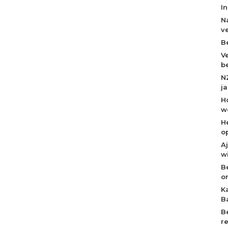
I
N
v
B
V
b
N
j
H
w
H
o
A
w
B
o
K
B
B
r