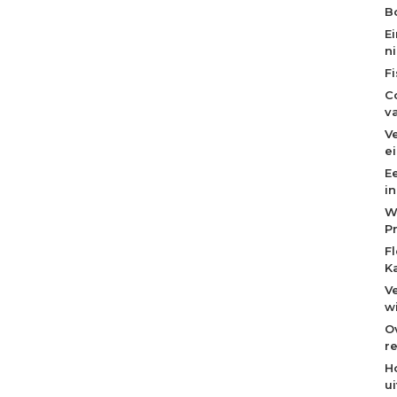
Bo
E
n
F
C
v
V
e
E
i
W
P
F
K
V
w
O
re
H
u