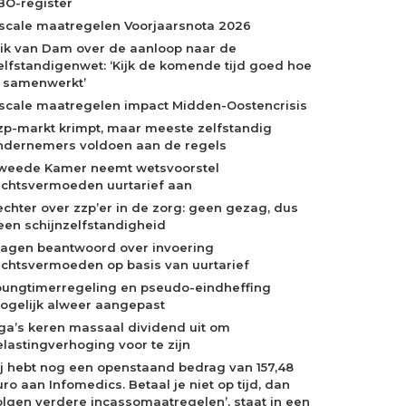
BO-register
iscale maatregelen Voorjaarsnota 2026
rik van Dam over de aanloop naar de
elfstandigenwet: ‘Kijk de komende tijd goed hoe
e samenwerkt’
iscale maatregelen impact Midden-Oostencrisis
zp-markt krimpt, maar meeste zelfstandig
ndernemers voldoen aan de regels
weede Kamer neemt wetsvoorstel
echtsvermoeden uurtarief aan
echter over zzp’er in de zorg: geen gezag, dus
een schijnzelfstandigheid
ragen beantwoord over invoering
echtsvermoeden op basis van uurtarief
oungtimerregeling en pseudo-eindheffing
ogelijk alweer aangepast
ga’s keren massaal dividend uit om
elastingverhoging voor te zijn
Jij hebt nog een openstaand bedrag van 157,48
ro aan Infomedics. Betaal je niet op tijd, dan
olgen verdere incassomaatregelen’, staat in een