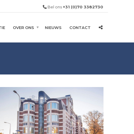
Bel ons
+31 (0)70 3382730
IE
OVER ONS
NIEUWS
CONTACT