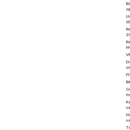
B
op
Ui
d
R
2
R
M
V
D
o
Fl
B
G
m
K
v
H
v
T