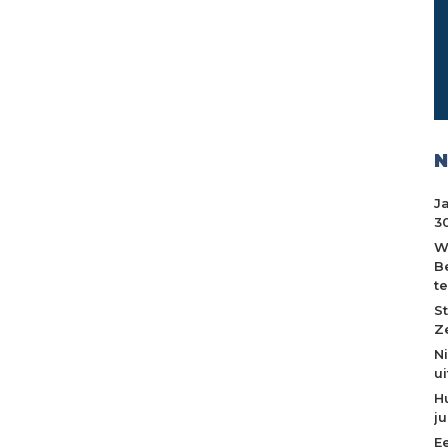
N
J
30
W
B
t
S
Z
N
u
H
j
E