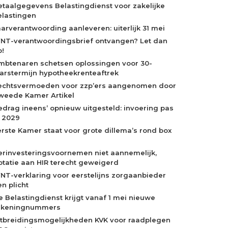
etaalgegevens Belastingdienst voor zakelijke
elastingen
aarverantwoording aanleveren: uiterlijk 31 mei
NT-verantwoordingsbrief ontvangen? Let dan
p!
mbtenaren schetsen oplossingen voor 30-
aarstermijn hypotheekrenteaftrek
echtsvermoeden voor zzp’ers aangenomen door
weede Kamer Artikel
edrag ineens’ opnieuw uitgesteld: invoering pas
n 2029
erste Kamer staat voor grote dillema’s rond box
erinvesteringsvoornemen niet aannemelijk,
otatie aan HIR terecht geweigerd
NT-verklaring voor eerstelijns zorgaanbieder
n plicht
e Belastingdienst krijgt vanaf 1 mei nieuwe
ekeningnummers
itbreidingsmogelijkheden KVK voor raadplegen