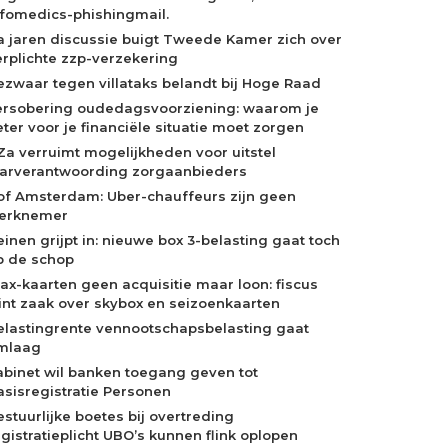
nfomedics-phishingmail.
a jaren discussie buigt Tweede Kamer zich over
erplichte zzp-verzekering
ezwaar tegen villataks belandt bij Hoge Raad
ersobering oudedagsvoorziening: waarom je
eter voor je financiële situatie moet zorgen
Za verruimt mogelijkheden voor uitstel
aarverantwoording zorgaanbieders
of Amsterdam: Uber-chauffeurs zijn geen
erknemer
einen grijpt in: nieuwe box 3-belasting gaat toch
p de schop
jax-kaarten geen acquisitie maar loon: fiscus
int zaak over skybox en seizoenkaarten
elastingrente vennootschapsbelasting gaat
mlaag
abinet wil banken toegang geven tot
asisregistratie Personen
estuurlijke boetes bij overtreding
egistratieplicht UBO’s kunnen flink oplopen