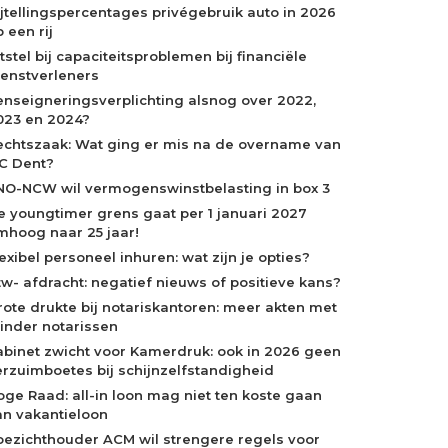
ijtellingspercentages privégebruik auto in 2026
 een rij
tstel bij capaciteitsproblemen bij financiële
ienstverleners
enseigneringsverplichting alsnog over 2022,
023 en 2024?
echtszaak: Wat ging er mis na de overname van
C Dent?
NO-NCW wil vermogenswinstbelasting in box 3
e youngtimer grens gaat per 1 januari 2027
mhoog naar 25 jaar!
exibel personeel inhuren: wat zijn je opties?
tw- afdracht: negatief nieuws of positieve kans?
rote drukte bij notariskantoren: meer akten met
inder notarissen
abinet zwicht voor Kamerdruk: ook in 2026 geen
erzuimboetes bij schijnzelfstandigheid
oge Raad: all-in loon mag niet ten koste gaan
an vakantieloon
oezichthouder ACM wil strengere regels voor