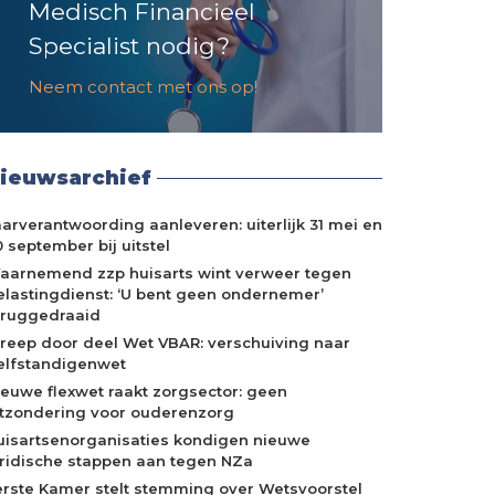
Medisch Financieel
Specialist nodig?
Neem contact met ons op!
ieuwsarchief
aarverantwoording aanleveren: uiterlijk 31 mei en
 september bij uitstel
aarnemend zzp huisarts wint verweer tegen
elastingdienst: ‘U bent geen ondernemer’
eruggedraaid
treep door deel Wet VBAR: verschuiving naar
elfstandigenwet
ieuwe flexwet raakt zorgsector: geen
itzondering voor ouderenzorg
uisartsenorganisaties kondigen nieuwe
uridische stappen aan tegen NZa
erste Kamer stelt stemming over Wetsvoorstel