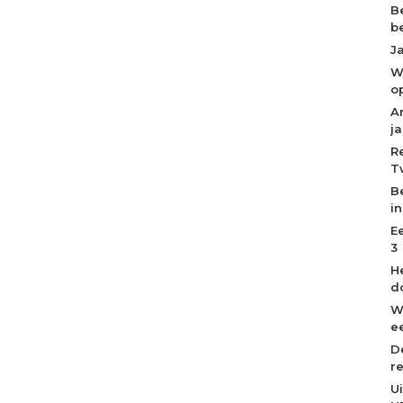
B
b
J
W
o
A
j
R
T
B
i
E
3
H
d
W
ee
D
r
U