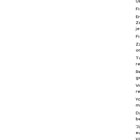
U
F
E
Z
j
F
Z
o
T
r
R
g
V
r
Y
m
D
b
‘
eu
v