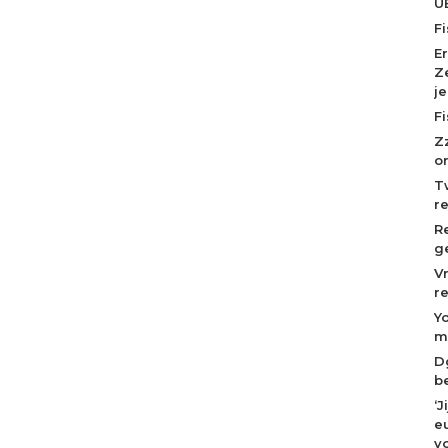
U
F
E
Z
j
F
Z
o
T
r
R
g
V
r
Y
m
D
b
‘
eu
v