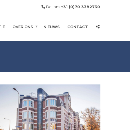
Bel ons
+31 (0)70 3382730
IE
OVER ONS
NIEUWS
CONTACT