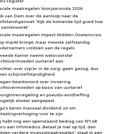
BO-register
iscale maatregelen Voorjaarsnota 2026
rik van Dam over de aanloop naar de
elfstandigenwet: ‘Kijk de komende tijd goed hoe
e samenwerkt’
iscale maatregelen impact Midden-Oostencrisis
zp-markt krimpt, maar meeste zelfstandig
ndernemers voldoen aan de regels
weede Kamer neemt wetsvoorstel
echtsvermoeden uurtarief aan
echter over zzp’er in de zorg: geen gezag, dus
een schijnzelfstandigheid
ragen beantwoord over invoering
echtsvermoeden op basis van uurtarief
oungtimerregeling en pseudo-eindheffing
ogelijk alweer aangepast
ga’s keren massaal dividend uit om
elastingverhoging voor te zijn
Jij hebt nog een openstaand bedrag van 157,48
ro aan Infomedics. Betaal je niet op tijd, dan
olgen verdere incassomaatregelen’, staat in een