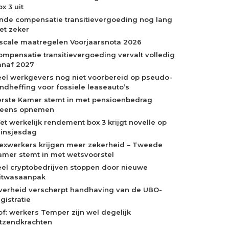
x 3 uit
inde compensatie transitievergoeding nog lang
iet zeker
iscale maatregelen Voorjaarsnota 2026
ompensatie transitievergoeding vervalt volledig
anaf 2027
eel werkgevers nog niet voorbereid op pseudo-
indheffing voor fossiele leaseauto’s
erste Kamer stemt in met pensioenbedrag
neens opnemen
et werkelijk rendement box 3 krijgt novelle op
rinsjesdag
lexwerkers krijgen meer zekerheid – Tweede
amer stemt in met wetsvoorstel
eel cryptobedrijven stoppen door nieuwe
itwasaanpak
verheid verscherpt handhaving van de UBO-
gistratie
of: werkers Temper zijn wel degelijk
itzendkrachten