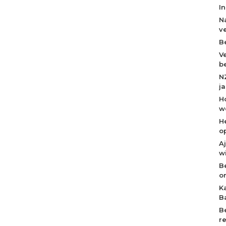
I
N
v
B
V
b
N
j
H
w
H
o
A
w
B
o
K
B
B
r