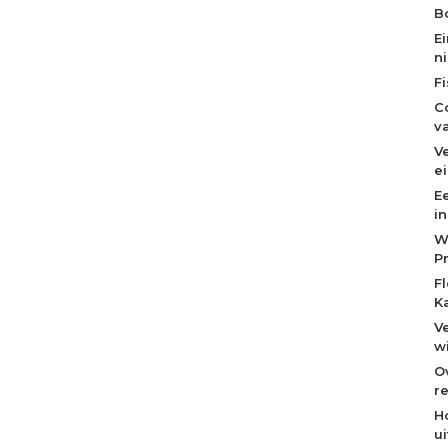
Bo
E
n
F
C
v
V
e
E
i
W
P
F
K
V
w
O
re
H
u