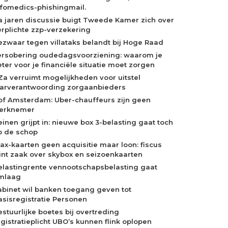
nfomedics-phishingmail.
a jaren discussie buigt Tweede Kamer zich over
erplichte zzp-verzekering
ezwaar tegen villataks belandt bij Hoge Raad
ersobering oudedagsvoorziening: waarom je
eter voor je financiële situatie moet zorgen
Za verruimt mogelijkheden voor uitstel
aarverantwoording zorgaanbieders
of Amsterdam: Uber-chauffeurs zijn geen
erknemer
einen grijpt in: nieuwe box 3-belasting gaat toch
p de schop
jax-kaarten geen acquisitie maar loon: fiscus
int zaak over skybox en seizoenkaarten
elastingrente vennootschapsbelasting gaat
mlaag
abinet wil banken toegang geven tot
asisregistratie Personen
estuurlijke boetes bij overtreding
egistratieplicht UBO’s kunnen flink oplopen