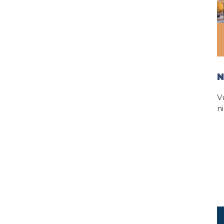
N
V
n