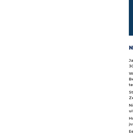
N
J
30
W
B
t
S
Z
N
u
H
j
E