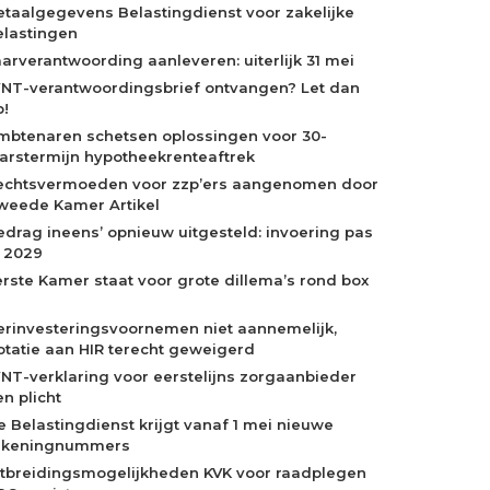
etaalgegevens Belastingdienst voor zakelijke
elastingen
aarverantwoording aanleveren: uiterlijk 31 mei
NT-verantwoordingsbrief ontvangen? Let dan
p!
mbtenaren schetsen oplossingen voor 30-
aarstermijn hypotheekrenteaftrek
echtsvermoeden voor zzp’ers aangenomen door
weede Kamer Artikel
edrag ineens’ opnieuw uitgesteld: invoering pas
n 2029
erste Kamer staat voor grote dillema’s rond box
erinvesteringsvoornemen niet aannemelijk,
otatie aan HIR terecht geweigerd
NT-verklaring voor eerstelijns zorgaanbieder
n plicht
e Belastingdienst krijgt vanaf 1 mei nieuwe
ekeningnummers
itbreidingsmogelijkheden KVK voor raadplegen