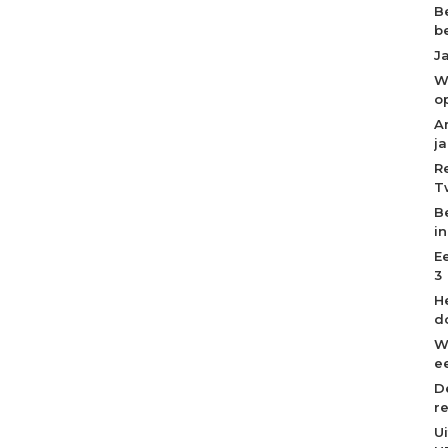
B
b
J
W
o
A
j
R
T
B
i
E
3
H
d
W
ee
D
r
U