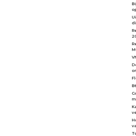
B
op
Ui
d
R
2
R
M
V
D
o
Fl
B
G
m
K
v
H
v
T