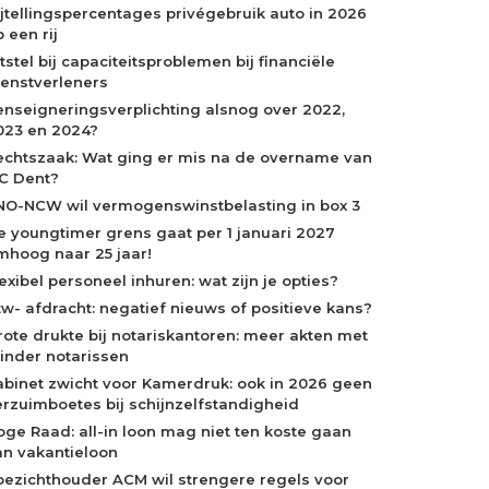
ijtellingspercentages privégebruik auto in 2026
 een rij
tstel bij capaciteitsproblemen bij financiële
ienstverleners
enseigneringsverplichting alsnog over 2022,
023 en 2024?
echtszaak: Wat ging er mis na de overname van
C Dent?
NO-NCW wil vermogenswinstbelasting in box 3
e youngtimer grens gaat per 1 januari 2027
mhoog naar 25 jaar!
exibel personeel inhuren: wat zijn je opties?
tw- afdracht: negatief nieuws of positieve kans?
rote drukte bij notariskantoren: meer akten met
inder notarissen
abinet zwicht voor Kamerdruk: ook in 2026 geen
erzuimboetes bij schijnzelfstandigheid
oge Raad: all-in loon mag niet ten koste gaan
an vakantieloon
oezichthouder ACM wil strengere regels voor