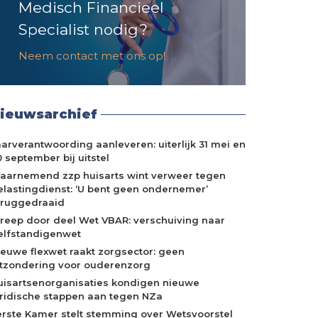
Medisch Financieel
Specialist nodig?
Neem contact met ons op!
ieuwsarchief
aarverantwoording aanleveren: uiterlijk 31 mei en
 september bij uitstel
aarnemend zzp huisarts wint verweer tegen
elastingdienst: ‘U bent geen ondernemer’
eruggedraaid
treep door deel Wet VBAR: verschuiving naar
elfstandigenwet
ieuwe flexwet raakt zorgsector: geen
itzondering voor ouderenzorg
uisartsenorganisaties kondigen nieuwe
uridische stappen aan tegen NZa
erste Kamer stelt stemming over Wetsvoorstel