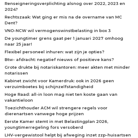
Renseigneringsverplichting alsnog over 2022, 2023 en
2024?
Rechtszaak: Wat ging er mis na de overname van MC
Dent?
VNO-NCW wil vermogenswinstbelasting in box 3
De youngtimer grens gaat per 1 januari 2027 omhoog
naar 25 jaar!
Flexibel personeel inhuren: wat zijn je opties?
Btw- afdracht: negatief nieuws of positieve kans?
Grote drukte bij notariskantoren: meer akten met minder
notarissen
Kabinet zwicht voor Kamerdruk: ook in 2026 geen
verzuimboetes bij schijnzelfstandigheid
Hoge Raad: all-in loon mag niet ten koste gaan van
vakantieloon
Toezichthouder ACM wil strengere regels voor
dierenartsen vanwege hoge prijzen
Eerste Kamer stemt in met Belastingplan 2026,
youngtimerregeling fors versoberd
LHV-vergewistool helpt bij afweging inzet zzp-huisartsen