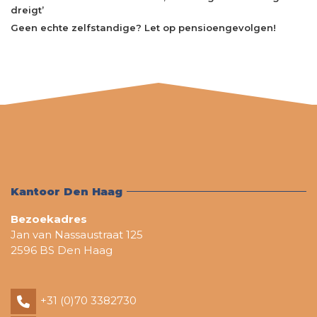
dreigt’
Geen echte zelfstandige? Let op pensioengevolgen!
Kantoor Den Haag
Bezoekadres
Jan van Nassaustraat 125
2596 BS Den Haag
+31 (0)70 3382730