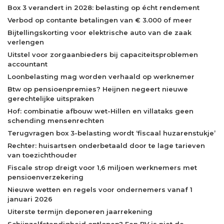
Box 3 verandert in 2028: belasting op écht rendement
Verbod op contante betalingen van € 3.000 of meer
Bijtellingskorting voor elektrische auto van de zaak
verlengen
Uitstel voor zorgaanbieders bij capaciteitsproblemen
accountant
Loonbelasting mag worden verhaald op werknemer
Btw op pensioenpremies? Heijnen negeert nieuwe
gerechtelijke uitspraken
Hof: combinatie afbouw wet-Hillen en villataks geen
schending mensenrechten
Terugvragen box 3-belasting wordt ‘fiscaal huzarenstukje’
Rechter: huisartsen onderbetaald door te lage tarieven
van toezichthouder
Fiscale strop dreigt voor 1,6 miljoen werknemers met
pensioenverzekering
Nieuwe wetten en regels voor ondernemers vanaf 1
januari 2026
Uiterste termijn deponeren jaarrekening
Schijnzelfstandigheid ontlopen? Een BV is niet de