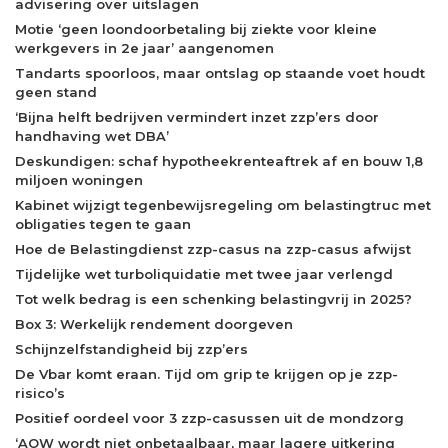
advisering over uitslagen
Motie ‘geen loondoorbetaling bij ziekte voor kleine
werkgevers in 2e jaar’ aangenomen
Tandarts spoorloos, maar ontslag op staande voet houdt
geen stand
‘Bijna helft bedrijven vermindert inzet zzp’ers door
handhaving wet DBA’
Deskundigen: schaf hypotheekrenteaftrek af en bouw 1,8
miljoen woningen
Kabinet wijzigt tegenbewijsregeling om belastingtruc met
obligaties tegen te gaan
Hoe de Belastingdienst zzp-casus na zzp-casus afwijst
Tijdelijke wet turboliquidatie met twee jaar verlengd
Tot welk bedrag is een schenking belastingvrij in 2025?
Box 3: Werkelijk rendement doorgeven
Schijnzelfstandigheid bij zzp’ers
De Vbar komt eraan. Tijd om grip te krijgen op je zzp-
risico’s
Positief oordeel voor 3 zzp-casussen uit de mondzorg
‘AOW wordt niet onbetaalbaar, maar lagere uitkering