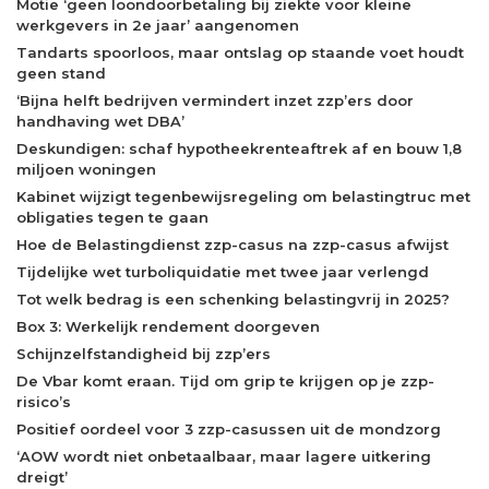
Motie ‘geen loondoorbetaling bij ziekte voor kleine
werkgevers in 2e jaar’ aangenomen
Tandarts spoorloos, maar ontslag op staande voet houdt
geen stand
‘Bijna helft bedrijven vermindert inzet zzp’ers door
handhaving wet DBA’
Deskundigen: schaf hypotheekrenteaftrek af en bouw 1,8
miljoen woningen
Kabinet wijzigt tegenbewijsregeling om belastingtruc met
obligaties tegen te gaan
Hoe de Belastingdienst zzp-casus na zzp-casus afwijst
Tijdelijke wet turboliquidatie met twee jaar verlengd
Tot welk bedrag is een schenking belastingvrij in 2025?
Box 3: Werkelijk rendement doorgeven
Schijnzelfstandigheid bij zzp’ers
De Vbar komt eraan. Tijd om grip te krijgen op je zzp-
risico’s
Positief oordeel voor 3 zzp-casussen uit de mondzorg
‘AOW wordt niet onbetaalbaar, maar lagere uitkering
dreigt’