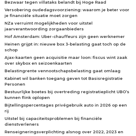
Bezwaar tegen villataks belandt bij Hoge Raad
Versobering oudedagsvoorziening: waarom je beter voor
je financiële situatie moet zorgen
NZa verruimt mogelijkheden voor uitstel
jaarverantwoording zorgaanbieders
Hof Amsterdam: Uber-chauffeurs zijn geen werknemer
Heinen grijpt in: nieuwe box 3-belasting gaat toch op de
schop
Ajax-kaarten geen acquisitie maar loon: fiscus wint zaak
over skybox en seizoenkaarten
Belastingrente vennootschapsbelasting gaat omlaag
Kabinet wil banken toegang geven tot Basisregistratie
Personen
Bestuurlijke boetes bij overtreding registratieplicht UBO’s
kunnen flink oplopen
Bijtellingspercentages privégebruik auto in 2026 op een
rij
Uitstel bij capaciteitsproblemen bij financiële
dienstverleners
Renseigneringsverplichting alsnog over 2022, 2023 en