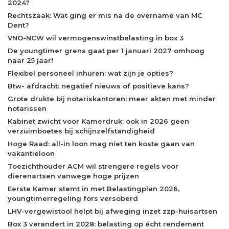
2024?
Rechtszaak: Wat ging er mis na de overname van MC
Dent?
VNO-NCW wil vermogenswinstbelasting in box 3
De youngtimer grens gaat per 1 januari 2027 omhoog
naar 25 jaar!
Flexibel personeel inhuren: wat zijn je opties?
Btw- afdracht: negatief nieuws of positieve kans?
Grote drukte bij notariskantoren: meer akten met minder
notarissen
Kabinet zwicht voor Kamerdruk: ook in 2026 geen
verzuimboetes bij schijnzelfstandigheid
Hoge Raad: all-in loon mag niet ten koste gaan van
vakantieloon
Toezichthouder ACM wil strengere regels voor
dierenartsen vanwege hoge prijzen
Eerste Kamer stemt in met Belastingplan 2026,
youngtimerregeling fors versoberd
LHV-vergewistool helpt bij afweging inzet zzp-huisartsen
Box 3 verandert in 2028: belasting op écht rendement