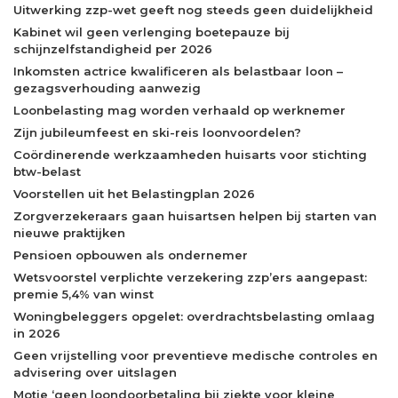
Uitwerking zzp-wet geeft nog steeds geen duidelijkheid
Kabinet wil geen verlenging boetepauze bij
schijnzelfstandigheid per 2026
Inkomsten actrice kwalificeren als belastbaar loon –
gezagsverhouding aanwezig
Loonbelasting mag worden verhaald op werknemer
Zijn jubileumfeest en ski-reis loonvoordelen?
Coördinerende werkzaamheden huisarts voor stichting
btw-belast
Voorstellen uit het Belastingplan 2026
Zorgverzekeraars gaan huisartsen helpen bij starten van
nieuwe praktijken
Pensioen opbouwen als ondernemer
Wetsvoorstel verplichte verzekering zzp’ers aangepast:
premie 5,4% van winst
Woningbeleggers opgelet: overdrachtsbelasting omlaag
in 2026
Geen vrijstelling voor preventieve medische controles en
advisering over uitslagen
Motie ‘geen loondoorbetaling bij ziekte voor kleine