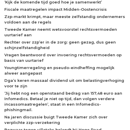
‘Kijk de komende tijd goed hoe je samenwerkt’
Fiscale maatregelen impact Midden-Oostencrisis
Zzp-markt krimpt, maar meeste zelfstandig ondernemers
voldoen aan de regels
Tweede Kamer neemt wetsvoorstel rechtsvermoeden
uurtarief aan
Rechter over zzp’er in de zorg: geen gezag, dus geen
schijnzelfstandigheid
Vragen beantwoord over invoering rechtsvermoeden op
basis van uurtarief
Youngtimerregeling en pseudo-eindheffing mogelijk
alweer aangepast
Dga’s keren massaal dividend uit om belastingverhoging
voor te zijn
‘Jij hebt nog een openstaand bedrag van 157,48 euro aan
Infomedics. Betaal je niet op tijd, dan volgen verdere
incassomaatregelen’, staat in een Infomedics-
phishingmail.
Na jaren discussie buigt Tweede Kamer zich over
verplichte zzp-verzekering
Bezwaar tegen villataks belandt bij Hoge Raad