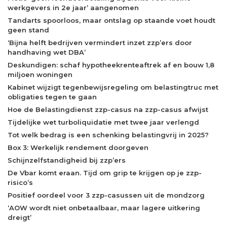
werkgevers in 2e jaar’ aangenomen
Tandarts spoorloos, maar ontslag op staande voet houdt
geen stand
‘Bijna helft bedrijven vermindert inzet zzp’ers door
handhaving wet DBA’
Deskundigen: schaf hypotheekrenteaftrek af en bouw 1,8
miljoen woningen
Kabinet wijzigt tegenbewijsregeling om belastingtruc met
obligaties tegen te gaan
Hoe de Belastingdienst zzp-casus na zzp-casus afwijst
Tijdelijke wet turboliquidatie met twee jaar verlengd
Tot welk bedrag is een schenking belastingvrij in 2025?
Box 3: Werkelijk rendement doorgeven
Schijnzelfstandigheid bij zzp’ers
De Vbar komt eraan. Tijd om grip te krijgen op je zzp-
risico’s
Positief oordeel voor 3 zzp-casussen uit de mondzorg
‘AOW wordt niet onbetaalbaar, maar lagere uitkering
dreigt’