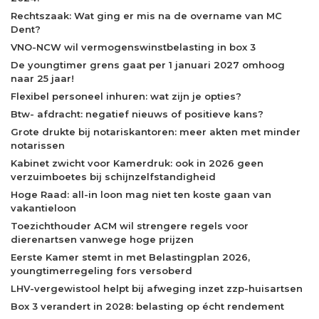
Rechtszaak: Wat ging er mis na de overname van MC
Dent?
VNO-NCW wil vermogenswinstbelasting in box 3
De youngtimer grens gaat per 1 januari 2027 omhoog
naar 25 jaar!
Flexibel personeel inhuren: wat zijn je opties?
Btw- afdracht: negatief nieuws of positieve kans?
Grote drukte bij notariskantoren: meer akten met minder
notarissen
Kabinet zwicht voor Kamerdruk: ook in 2026 geen
verzuimboetes bij schijnzelfstandigheid
Hoge Raad: all-in loon mag niet ten koste gaan van
vakantieloon
Toezichthouder ACM wil strengere regels voor
dierenartsen vanwege hoge prijzen
Eerste Kamer stemt in met Belastingplan 2026,
youngtimerregeling fors versoberd
LHV-vergewistool helpt bij afweging inzet zzp-huisartsen
Box 3 verandert in 2028: belasting op écht rendement