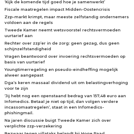
‘Kijk de komende tijd goed hoe je samenwerkt’
Fiscale maatregelen impact Midden-Oostencrisis
Zzp-markt krimpt, maar meeste zelfstandig ondernemers
voldoen aan de regels
Tweede Kamer neemt wetsvoorstel rechtsvermoeden
uurtarief aan
Rechter over zzp’er in de zorg: geen gezag, dus geen
schijnzelfstandigheid
Vragen beantwoord over invoering rechtsvermoeden op
basis van uurtarief
Youngtimerregeling en pseudo-eindheffing mogelijk
alweer aangepast
Dga’s keren massaal dividend uit om belastingverhoging
voor te zijn
‘Jij hebt nog een openstaand bedrag van 157,48 euro aan
Infomedics. Betaal je niet op tijd, dan volgen verdere
incassomaatregelen’, staat in een Infomedics-
phishingmail.
Na jaren discussie buigt Tweede Kamer zich over
verplichte zzp-verzekering
Bezwaar tegen villataks belandt bij Hoge Raad