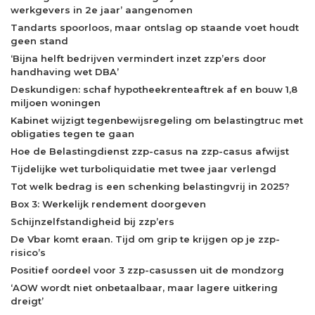
werkgevers in 2e jaar’ aangenomen
Tandarts spoorloos, maar ontslag op staande voet houdt
geen stand
‘Bijna helft bedrijven vermindert inzet zzp’ers door
handhaving wet DBA’
Deskundigen: schaf hypotheekrenteaftrek af en bouw 1,8
miljoen woningen
Kabinet wijzigt tegenbewijsregeling om belastingtruc met
obligaties tegen te gaan
Hoe de Belastingdienst zzp-casus na zzp-casus afwijst
Tijdelijke wet turboliquidatie met twee jaar verlengd
Tot welk bedrag is een schenking belastingvrij in 2025?
Box 3: Werkelijk rendement doorgeven
Schijnzelfstandigheid bij zzp’ers
De Vbar komt eraan. Tijd om grip te krijgen op je zzp-
risico’s
Positief oordeel voor 3 zzp-casussen uit de mondzorg
‘AOW wordt niet onbetaalbaar, maar lagere uitkering
dreigt’