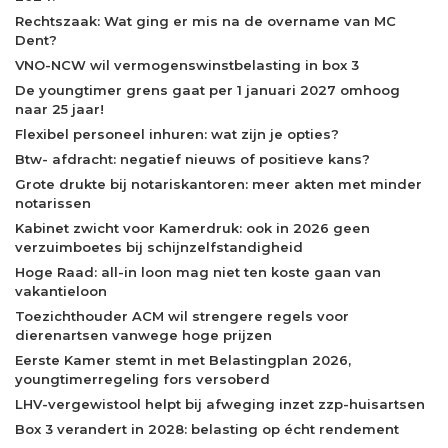
Rechtszaak: Wat ging er mis na de overname van MC
Dent?
VNO-NCW wil vermogenswinstbelasting in box 3
De youngtimer grens gaat per 1 januari 2027 omhoog
naar 25 jaar!
Flexibel personeel inhuren: wat zijn je opties?
Btw- afdracht: negatief nieuws of positieve kans?
Grote drukte bij notariskantoren: meer akten met minder
notarissen
Kabinet zwicht voor Kamerdruk: ook in 2026 geen
verzuimboetes bij schijnzelfstandigheid
Hoge Raad: all-in loon mag niet ten koste gaan van
vakantieloon
Toezichthouder ACM wil strengere regels voor
dierenartsen vanwege hoge prijzen
Eerste Kamer stemt in met Belastingplan 2026,
youngtimerregeling fors versoberd
LHV-vergewistool helpt bij afweging inzet zzp-huisartsen
Box 3 verandert in 2028: belasting op écht rendement