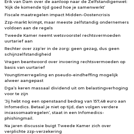
Erik van Dam over de aanloop naar de Zelfstandigenwet:
‘Kijk de komende tijd goed hoe je samenwerkt’
Fiscale maatregelen impact Midden-Oostencrisis
Zzp-markt krimpt, maar meeste zelfstandig ondernemers
voldoen aan de regels
Tweede Kamer neemt wetsvoorstel rechtsvermoeden
uurtarief aan
Rechter over zzp’er in de zorg: geen gezag, dus geen
schijnzelfstandigheid
Vragen beantwoord over invoering rechtsvermoeden op
basis van uurtarief
Youngtimerregeling en pseudo-eindheffing mogelijk
alweer aangepast
Dga’s keren massaal dividend uit om belastingverhoging
voor te zijn
‘Jij hebt nog een openstaand bedrag van 157,48 euro aan
Infomedics. Betaal je niet op tijd, dan volgen verdere
incassomaatregelen’, staat in een Infomedics-
phishingmail.
Na jaren discussie buigt Tweede Kamer zich over
verplichte zzp-verzekering