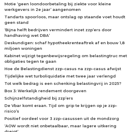
Motie ‘geen loondoorbetaling bij ziekte voor kleine
werkgevers in 2e jaar’ aangenomen
Tandarts spoorloos, maar ontslag op staande voet houdt
geen stand
‘Bijna helft bedrijven vermindert inzet zzp’ers door
handhaving wet DBA’
Deskundigen: schaf hypotheekrenteaftrek af en bouw 1,8
miljoen woningen
Kabinet wijzigt tegenbewijsregeling om belastingtruc met
obligaties tegen te gaan
Hoe de Belastingdienst zzp-casus na zzp-casus afwijst
Tijdelijke wet turboliquidatie met twee jaar verlengd
Tot welk bedrag is een schenking belastingvrij in 2025?
Box 3: Werkelijk rendement doorgeven
Schijnzelfstandigheid bij zzp’ers
De Vbar komt eraan. Tijd om grip te krijgen op je zzp-
risico’s
Positief oordeel voor 3 zzp-casussen uit de mondzorg
‘AOW wordt niet onbetaalbaar, maar lagere uitkering
dreigt’