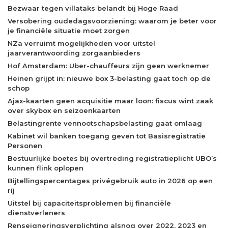
Bezwaar tegen villataks belandt bij Hoge Raad
Versobering oudedagsvoorziening: waarom je beter voor
je financiële situatie moet zorgen
NZa verruimt mogelijkheden voor uitstel
jaarverantwoording zorgaanbieders
Hof Amsterdam: Uber-chauffeurs zijn geen werknemer
Heinen grijpt in: nieuwe box 3-belasting gaat toch op de
schop
Ajax-kaarten geen acquisitie maar loon: fiscus wint zaak
over skybox en seizoenkaarten
Belastingrente vennootschapsbelasting gaat omlaag
Kabinet wil banken toegang geven tot Basisregistratie
Personen
Bestuurlijke boetes bij overtreding registratieplicht UBO’s
kunnen flink oplopen
Bijtellingspercentages privégebruik auto in 2026 op een
rij
Uitstel bij capaciteitsproblemen bij financiële
dienstverleners
Renseigneringsverplichting alsnog over 2022, 2023 en