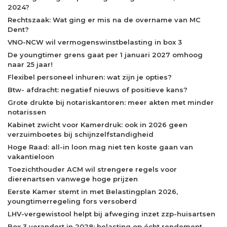
2024?
Rechtszaak: Wat ging er mis na de overname van MC
Dent?
VNO-NCW wil vermogenswinstbelasting in box 3
De youngtimer grens gaat per 1 januari 2027 omhoog
naar 25 jaar!
Flexibel personeel inhuren: wat zijn je opties?
Btw- afdracht: negatief nieuws of positieve kans?
Grote drukte bij notariskantoren: meer akten met minder
notarissen
Kabinet zwicht voor Kamerdruk: ook in 2026 geen
verzuimboetes bij schijnzelfstandigheid
Hoge Raad: all-in loon mag niet ten koste gaan van
vakantieloon
Toezichthouder ACM wil strengere regels voor
dierenartsen vanwege hoge prijzen
Eerste Kamer stemt in met Belastingplan 2026,
youngtimerregeling fors versoberd
LHV-vergewistool helpt bij afweging inzet zzp-huisartsen
Box 3 verandert in 2028: belasting op écht rendement