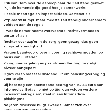
Erik van Dam over de aanloop naar de Zelfstandigenwet:
‘Kijk de komende tijd goed hoe je samenwerkt’
Fiscale maatregelen impact Midden-Oostencrisis
Zzp-markt krimpt, maar meeste zelfstandig ondernemers
voldoen aan de regels
Tweede Kamer neemt wetsvoorstel rechtsvermoeden
uurtarief aan
Rechter over zzp’er in de zorg: geen gezag, dus geen
schijnzelfstandigheid
Vragen beantwoord over invoering rechtsvermoeden op
basis van uurtarief
Youngtimerregeling en pseudo-eindheffing mogelijk
alweer aangepast
Dga’s keren massaal dividend uit om belastingverhoging
voor te zijn
‘Jij hebt nog een openstaand bedrag van 157,48 euro aan
Infomedics. Betaal je niet op tijd, dan volgen verdere
incassomaatregelen’, staat in een Infomedics-
phishingmail.
Na jaren discussie buigt Tweede Kamer zich over
verplichte zzp-verzekering