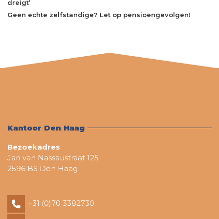
dreigt’
Geen echte zelfstandige? Let op pensioengevolgen!
Kantoor Den Haag
Bezoekadres
Jan van Nassaustraat 125
2596 BS Den Haag
+31 (0)70 3382730