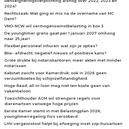
Renseigneringsverplichting alsnog over 2022, 2023 en
2024?
Rechtszaak: Wat ging er mis na de overname van MC
Dent?
VNO-NCW wil vermogenswinstbelasting in box 3
De youngtimer grens gaat per 1 januari 2027 omhoog
naar 25 jaar!
Flexibel personeel inhuren: wat zijn je opties?
Btw- afdracht: negatief nieuws of positieve kans?
Grote drukte bij notariskantoren: meer akten met minder
notarissen
Kabinet zwicht voor Kamerdruk: ook in 2026 geen
verzuimboetes bij schijnzelfstandigheid
Hoge Raad: all-in loon mag niet ten koste gaan van
vakantieloon
Toezichthouder ACM wil strengere regels voor
dierenartsen vanwege hoge prijzen
Eerste Kamer stemt in met Belastingplan 2026,
youngtimerregeling fors versoberd
LHV-vergewistool helpt bij afweging inzet zzp-huisartsen