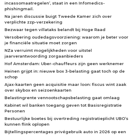
incassomaatregelen’, staat in een Infomedics-
phishingmail.
Na jaren discussie buigt Tweede Kamer zich over
verplichte zzp-verzekering
Bezwaar tegen villataks belandt bij Hoge Raad
Versobering oudedagsvoorziening: waarom je beter voor
je financiële situatie moet zorgen
NZa verruimt mogelijkheden voor uitstel
jaarverantwoording zorgaanbieders
Hof Amsterdam: Uber-chauffeurs zijn geen werknemer
Heinen grijpt in: nieuwe box 3-belasting gaat toch op de
schop
Ajax-kaarten geen acquisitie maar loon: fiscus wint zaak
over skybox en seizoenkaarten
Belastingrente vennootschapsbelasting gaat omlaag
Kabinet wil banken toegang geven tot Basisregistratie
Personen
Bestuurlijke boetes bij overtreding registratieplicht UBO’s
kunnen flink oplopen
Bijtellingspercentages privégebruik auto in 2026 op een