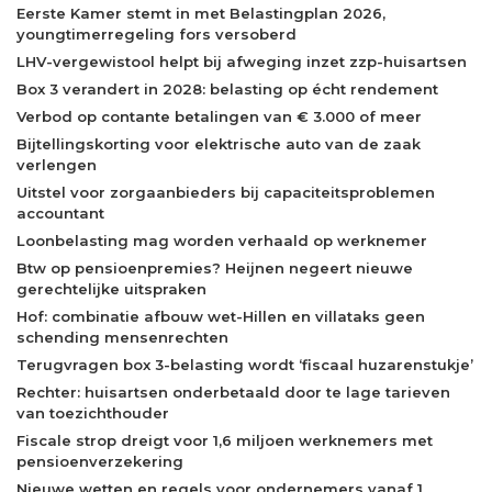
Eerste Kamer stemt in met Belastingplan 2026,
youngtimerregeling fors versoberd
LHV-vergewistool helpt bij afweging inzet zzp-huisartsen
Box 3 verandert in 2028: belasting op écht rendement
Verbod op contante betalingen van € 3.000 of meer
Bijtellingskorting voor elektrische auto van de zaak
verlengen
Uitstel voor zorgaanbieders bij capaciteitsproblemen
accountant
Loonbelasting mag worden verhaald op werknemer
Btw op pensioenpremies? Heijnen negeert nieuwe
gerechtelijke uitspraken
Hof: combinatie afbouw wet-Hillen en villataks geen
schending mensenrechten
Terugvragen box 3-belasting wordt ‘fiscaal huzarenstukje’
Rechter: huisartsen onderbetaald door te lage tarieven
van toezichthouder
Fiscale strop dreigt voor 1,6 miljoen werknemers met
pensioenverzekering
Nieuwe wetten en regels voor ondernemers vanaf 1