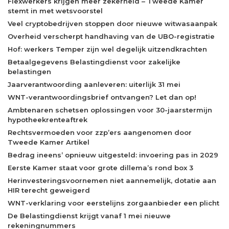
Flexwerkers krijgen meer zekerheid – Tweede Kamer
stemt in met wetsvoorstel
Veel cryptobedrijven stoppen door nieuwe witwasaanpak
Overheid verscherpt handhaving van de UBO-registratie
Hof: werkers Temper zijn wel degelijk uitzendkrachten
Betaalgegevens Belastingdienst voor zakelijke
belastingen
Jaarverantwoording aanleveren: uiterlijk 31 mei
WNT-verantwoordingsbrief ontvangen? Let dan op!
Ambtenaren schetsen oplossingen voor 30-jaarstermijn
hypotheekrenteaftrek
Rechtsvermoeden voor zzp’ers aangenomen door
Tweede Kamer Artikel
Bedrag ineens’ opnieuw uitgesteld: invoering pas in 2029
Eerste Kamer staat voor grote dillema’s rond box 3
Herinvesteringsvoornemen niet aannemelijk, dotatie aan
HIR terecht geweigerd
WNT-verklaring voor eerstelijns zorgaanbieder een plicht
De Belastingdienst krijgt vanaf 1 mei nieuwe
rekeningnummers