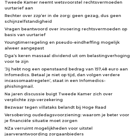
Tweede Kamer neemt wetsvoorstel rechtsvermoeden
uurtarief aan
Rechter over zzp’er in de zorg: geen gezag, dus geen
schijnzelfstandigheid
Vragen beantwoord over invoering rechtsvermoeden op
basis van uurtarief
Youngtimerregeling en pseudo-eindheffing mogelijk
alweer aangepast
Dga’s keren massaal dividend uit om belastingverhoging
voor te zijn
‘Jij hebt nog een openstaand bedrag van 157,48 euro aan
Infomedics. Betaal je niet op tijd, dan volgen verdere
incassomaatregelen’, staat in een Infomedics-
phishingmail.
Na jaren discussie buigt Tweede Kamer zich over
verplichte zzp-verzekering
Bezwaar tegen villataks belandt bij Hoge Raad
Versobering oudedagsvoorziening: waarom je beter voor
je financiële situatie moet zorgen
NZa verruimt mogelijkheden voor uitstel
jaarverantwoording zorgaanbieders