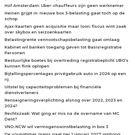
Hof Amsterdam: Uber-chauffeurs zijn geen werknemer
Heinen grijpt in: nieuwe box 3-belasting gaat toch op de
schop
Ajax-kaarten geen acquisitie maar loon: fiscus wint zaak
over skybox en seizoenkaarten
Belastingrente vennootschapsbelasting gaat omlaag
Kabinet wil banken toegang geven tot Basisregistratie
Personen
Bestuurlijke boetes bij overtreding registratieplicht UBO’s
kunnen flink oplopen
Bijtellingspercentages privégebruik auto in 2026 op een
rij
Uitstel bij capaciteitsproblemen bij financiële
dienstverleners
Renseigneringsverplichting alsnog over 2022, 2023 en
2024?
Rechtszaak: Wat ging er mis na de overname van MC
Dent?
VNO-NCW wil vermogenswinstbelasting in box 3
De youngtimer grens gaat per 1 januari 2027 omhoog