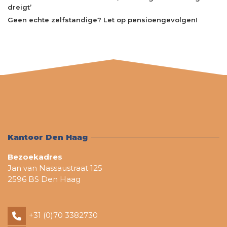
dreigt’
Geen echte zelfstandige? Let op pensioengevolgen!
Kantoor Den Haag
Bezoekadres
Jan van Nassaustraat 125
2596 BS Den Haag
+31 (0)70 3382730