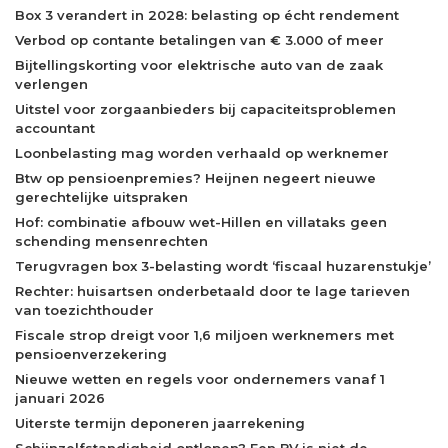
Box 3 verandert in 2028: belasting op écht rendement
Verbod op contante betalingen van € 3.000 of meer
Bijtellingskorting voor elektrische auto van de zaak
verlengen
Uitstel voor zorgaanbieders bij capaciteitsproblemen
accountant
Loonbelasting mag worden verhaald op werknemer
Btw op pensioenpremies? Heijnen negeert nieuwe
gerechtelijke uitspraken
Hof: combinatie afbouw wet-Hillen en villataks geen
schending mensenrechten
Terugvragen box 3-belasting wordt ‘fiscaal huzarenstukje’
Rechter: huisartsen onderbetaald door te lage tarieven
van toezichthouder
Fiscale strop dreigt voor 1,6 miljoen werknemers met
pensioenverzekering
Nieuwe wetten en regels voor ondernemers vanaf 1
januari 2026
Uiterste termijn deponeren jaarrekening
Schijnzelfstandigheid ontlopen? Een BV is niet de