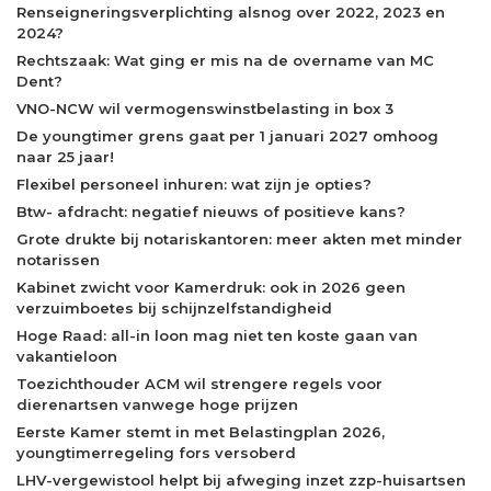
Renseigneringsverplichting alsnog over 2022, 2023 en
2024?
Rechtszaak: Wat ging er mis na de overname van MC
Dent?
VNO-NCW wil vermogenswinstbelasting in box 3
De youngtimer grens gaat per 1 januari 2027 omhoog
naar 25 jaar!
Flexibel personeel inhuren: wat zijn je opties?
Btw- afdracht: negatief nieuws of positieve kans?
Grote drukte bij notariskantoren: meer akten met minder
notarissen
Kabinet zwicht voor Kamerdruk: ook in 2026 geen
verzuimboetes bij schijnzelfstandigheid
Hoge Raad: all-in loon mag niet ten koste gaan van
vakantieloon
Toezichthouder ACM wil strengere regels voor
dierenartsen vanwege hoge prijzen
Eerste Kamer stemt in met Belastingplan 2026,
youngtimerregeling fors versoberd
LHV-vergewistool helpt bij afweging inzet zzp-huisartsen