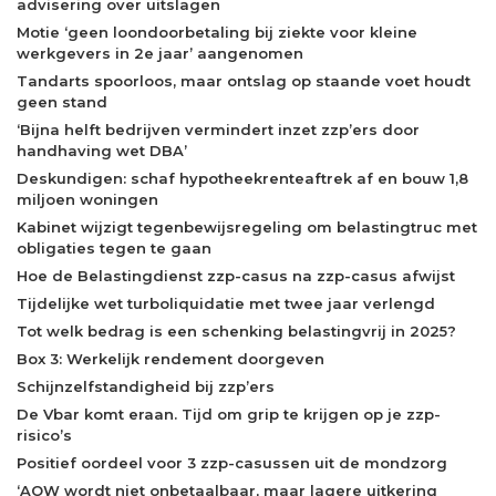
advisering over uitslagen
Motie ‘geen loondoorbetaling bij ziekte voor kleine
werkgevers in 2e jaar’ aangenomen
Tandarts spoorloos, maar ontslag op staande voet houdt
geen stand
‘Bijna helft bedrijven vermindert inzet zzp’ers door
handhaving wet DBA’
Deskundigen: schaf hypotheekrenteaftrek af en bouw 1,8
miljoen woningen
Kabinet wijzigt tegenbewijsregeling om belastingtruc met
obligaties tegen te gaan
Hoe de Belastingdienst zzp-casus na zzp-casus afwijst
Tijdelijke wet turboliquidatie met twee jaar verlengd
Tot welk bedrag is een schenking belastingvrij in 2025?
Box 3: Werkelijk rendement doorgeven
Schijnzelfstandigheid bij zzp’ers
De Vbar komt eraan. Tijd om grip te krijgen op je zzp-
risico’s
Positief oordeel voor 3 zzp-casussen uit de mondzorg
‘AOW wordt niet onbetaalbaar, maar lagere uitkering