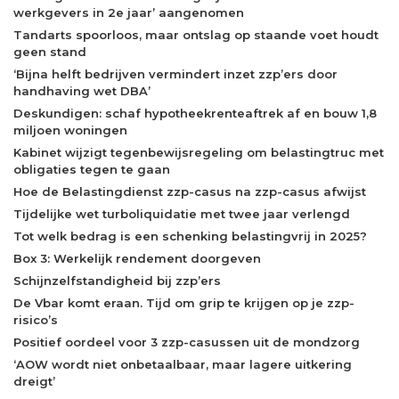
werkgevers in 2e jaar’ aangenomen
Tandarts spoorloos, maar ontslag op staande voet houdt
geen stand
‘Bijna helft bedrijven vermindert inzet zzp’ers door
handhaving wet DBA’
Deskundigen: schaf hypotheekrenteaftrek af en bouw 1,8
miljoen woningen
Kabinet wijzigt tegenbewijsregeling om belastingtruc met
obligaties tegen te gaan
Hoe de Belastingdienst zzp-casus na zzp-casus afwijst
Tijdelijke wet turboliquidatie met twee jaar verlengd
Tot welk bedrag is een schenking belastingvrij in 2025?
Box 3: Werkelijk rendement doorgeven
Schijnzelfstandigheid bij zzp’ers
De Vbar komt eraan. Tijd om grip te krijgen op je zzp-
risico’s
Positief oordeel voor 3 zzp-casussen uit de mondzorg
‘AOW wordt niet onbetaalbaar, maar lagere uitkering
dreigt’