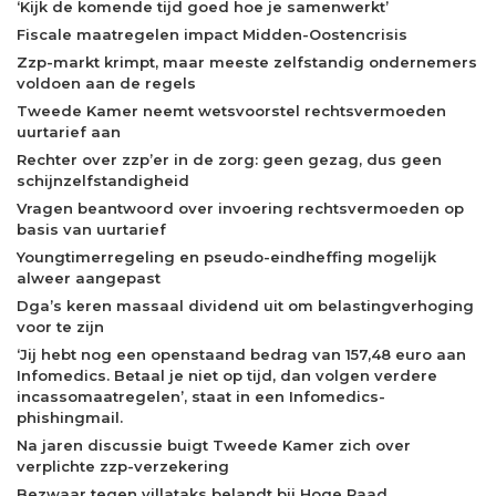
‘Kijk de komende tijd goed hoe je samenwerkt’
Fiscale maatregelen impact Midden-Oostencrisis
Zzp-markt krimpt, maar meeste zelfstandig ondernemers
voldoen aan de regels
Tweede Kamer neemt wetsvoorstel rechtsvermoeden
uurtarief aan
Rechter over zzp’er in de zorg: geen gezag, dus geen
schijnzelfstandigheid
Vragen beantwoord over invoering rechtsvermoeden op
basis van uurtarief
Youngtimerregeling en pseudo-eindheffing mogelijk
alweer aangepast
Dga’s keren massaal dividend uit om belastingverhoging
voor te zijn
‘Jij hebt nog een openstaand bedrag van 157,48 euro aan
Infomedics. Betaal je niet op tijd, dan volgen verdere
incassomaatregelen’, staat in een Infomedics-
phishingmail.
Na jaren discussie buigt Tweede Kamer zich over
verplichte zzp-verzekering
Bezwaar tegen villataks belandt bij Hoge Raad