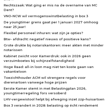
Rechtszaak: Wat ging er mis na de overname van MC
Dent?
VNO-NCW wil vermogenswinstbelasting in box 3
De youngtimer grens gaat per 1 januari 2027 omhoog
naar 25 jaar!
Flexibel personeel inhuren: wat zijn je opties?
Btw- afdracht: negatief nieuws of positieve kans?
Grote drukte bij notariskantoren: meer akten met minder
notarissen
Kabinet zwicht voor Kamerdruk: ook in 2026 geen
verzuimboetes bij schijnzelfstandigheid
Hoge Raad: all-in loon mag niet ten koste gaan van
vakantieloon
Toezichthouder ACM wil strengere regels voor
dierenartsen vanwege hoge prijzen
Eerste Kamer stemt in met Belastingplan 2026,
youngtimerregeling fors versoberd
LHV-vergewistool helpt bij afweging inzet zzp-huisartsen
Box 3 verandert in 2028: belasting op écht rendement