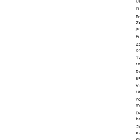
U
F
E
Z
j
F
Z
o
T
r
R
g
V
r
Y
m
D
b
‘
eu
v