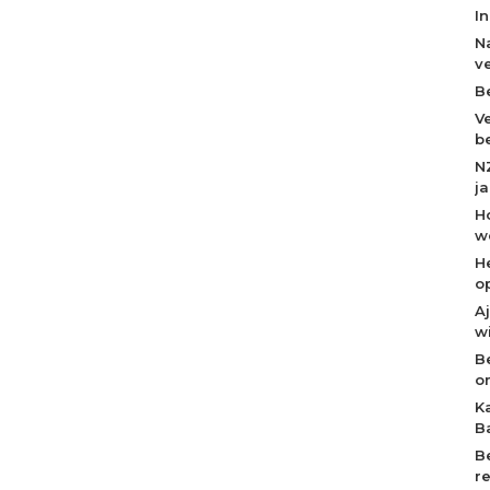
I
N
v
B
V
b
N
j
H
w
H
o
A
w
B
o
K
B
B
r