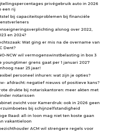
ijtellingspercentages privégebruik auto in 2026
 een rij
tstel bij capaciteitsproblemen bij financiële
ienstverleners
enseigneringsverplichting alsnog over 2022,
023 en 2024?
echtszaak: Wat ging er mis na de overname van
C Dent?
NO-NCW wil vermogenswinstbelasting in box 3
e youngtimer grens gaat per 1 januari 2027
mhoog naar 25 jaar!
exibel personeel inhuren: wat zijn je opties?
tw- afdracht: negatief nieuws of positieve kans?
rote drukte bij notariskantoren: meer akten met
inder notarissen
abinet zwicht voor Kamerdruk: ook in 2026 geen
erzuimboetes bij schijnzelfstandigheid
oge Raad: all-in loon mag niet ten koste gaan
an vakantieloon
oezichthouder ACM wil strengere regels voor