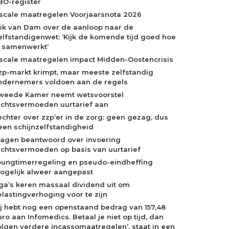
BO-register
iscale maatregelen Voorjaarsnota 2026
rik van Dam over de aanloop naar de
elfstandigenwet: ‘Kijk de komende tijd goed hoe
e samenwerkt’
iscale maatregelen impact Midden-Oostencrisis
zp-markt krimpt, maar meeste zelfstandig
ndernemers voldoen aan de regels
weede Kamer neemt wetsvoorstel
echtsvermoeden uurtarief aan
echter over zzp’er in de zorg: geen gezag, dus
een schijnzelfstandigheid
ragen beantwoord over invoering
echtsvermoeden op basis van uurtarief
oungtimerregeling en pseudo-eindheffing
ogelijk alweer aangepast
ga’s keren massaal dividend uit om
elastingverhoging voor te zijn
Jij hebt nog een openstaand bedrag van 157,48
ro aan Infomedics. Betaal je niet op tijd, dan
olgen verdere incassomaatregelen’, staat in een