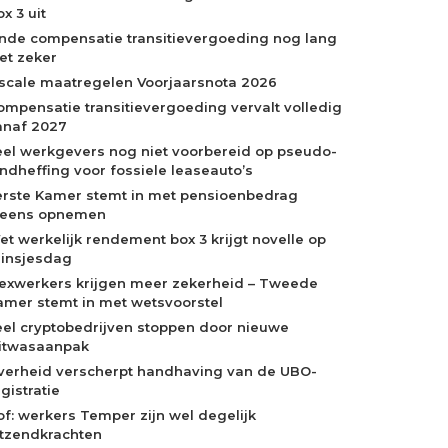
x 3 uit
inde compensatie transitievergoeding nog lang
iet zeker
iscale maatregelen Voorjaarsnota 2026
ompensatie transitievergoeding vervalt volledig
anaf 2027
eel werkgevers nog niet voorbereid op pseudo-
indheffing voor fossiele leaseauto’s
erste Kamer stemt in met pensioenbedrag
neens opnemen
et werkelijk rendement box 3 krijgt novelle op
rinsjesdag
lexwerkers krijgen meer zekerheid – Tweede
amer stemt in met wetsvoorstel
eel cryptobedrijven stoppen door nieuwe
itwasaanpak
verheid verscherpt handhaving van de UBO-
gistratie
of: werkers Temper zijn wel degelijk
itzendkrachten