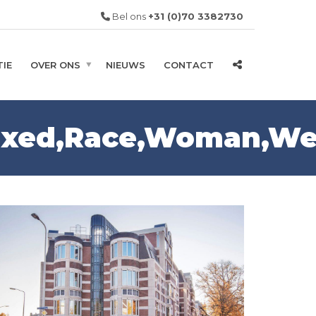
Bel ons
+31 (0)70 3382730
IE
OVER ONS
NIEUWS
CONTACT
,Mixed,Race,Woman,We