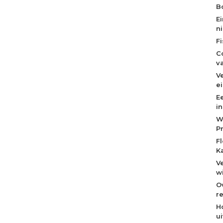
Bo
E
n
F
C
v
V
e
E
i
W
P
F
K
V
w
O
re
H
u