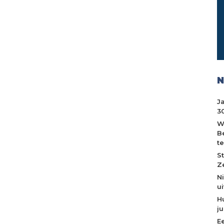
N
J
30
W
B
t
S
Z
N
u
H
j
E