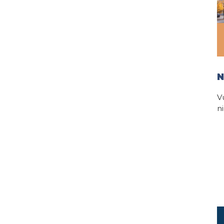
N
V
n