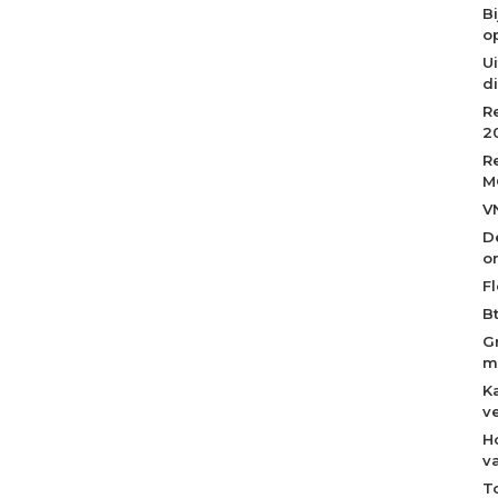
B
op
Ui
d
R
2
R
M
V
D
o
Fl
B
G
m
K
v
H
v
T