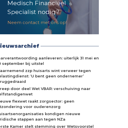
Medisch Financieel
Specialist nodig?
Neem contact met ons op!
ieuwsarchief
aarverantwoording aanleveren: uiterlijk 31 mei en
 september bij uitstel
aarnemend zzp huisarts wint verweer tegen
elastingdienst: ‘U bent geen ondernemer’
eruggedraaid
treep door deel Wet VBAR: verschuiving naar
elfstandigenwet
ieuwe flexwet raakt zorgsector: geen
itzondering voor ouderenzorg
uisartsenorganisaties kondigen nieuwe
uridische stappen aan tegen NZa
erste Kamer stelt stemming over Wetsvoorstel