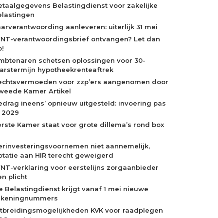
etaalgegevens Belastingdienst voor zakelijke
elastingen
aarverantwoording aanleveren: uiterlijk 31 mei
NT-verantwoordingsbrief ontvangen? Let dan
p!
mbtenaren schetsen oplossingen voor 30-
aarstermijn hypotheekrenteaftrek
echtsvermoeden voor zzp’ers aangenomen door
weede Kamer Artikel
edrag ineens’ opnieuw uitgesteld: invoering pas
n 2029
erste Kamer staat voor grote dillema’s rond box
erinvesteringsvoornemen niet aannemelijk,
otatie aan HIR terecht geweigerd
NT-verklaring voor eerstelijns zorgaanbieder
n plicht
e Belastingdienst krijgt vanaf 1 mei nieuwe
ekeningnummers
itbreidingsmogelijkheden KVK voor raadplegen