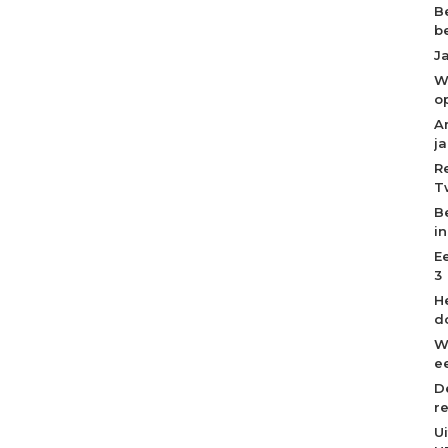
B
b
J
W
o
A
j
R
T
B
i
E
3
H
d
W
ee
D
r
U