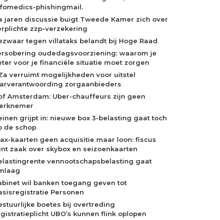
nfomedics-phishingmail.
a jaren discussie buigt Tweede Kamer zich over
erplichte zzp-verzekering
ezwaar tegen villataks belandt bij Hoge Raad
ersobering oudedagsvoorziening: waarom je
eter voor je financiële situatie moet zorgen
Za verruimt mogelijkheden voor uitstel
aarverantwoording zorgaanbieders
of Amsterdam: Uber-chauffeurs zijn geen
erknemer
einen grijpt in: nieuwe box 3-belasting gaat toch
p de schop
jax-kaarten geen acquisitie maar loon: fiscus
int zaak over skybox en seizoenkaarten
elastingrente vennootschapsbelasting gaat
mlaag
abinet wil banken toegang geven tot
asisregistratie Personen
estuurlijke boetes bij overtreding
egistratieplicht UBO’s kunnen flink oplopen