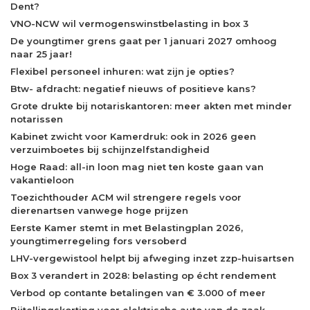
Dent?
VNO-NCW wil vermogenswinstbelasting in box 3
De youngtimer grens gaat per 1 januari 2027 omhoog
naar 25 jaar!
Flexibel personeel inhuren: wat zijn je opties?
Btw- afdracht: negatief nieuws of positieve kans?
Grote drukte bij notariskantoren: meer akten met minder
notarissen
Kabinet zwicht voor Kamerdruk: ook in 2026 geen
verzuimboetes bij schijnzelfstandigheid
Hoge Raad: all-in loon mag niet ten koste gaan van
vakantieloon
Toezichthouder ACM wil strengere regels voor
dierenartsen vanwege hoge prijzen
Eerste Kamer stemt in met Belastingplan 2026,
youngtimerregeling fors versoberd
LHV-vergewistool helpt bij afweging inzet zzp-huisartsen
Box 3 verandert in 2028: belasting op écht rendement
Verbod op contante betalingen van € 3.000 of meer
Bijtellingskorting voor elektrische auto van de zaak