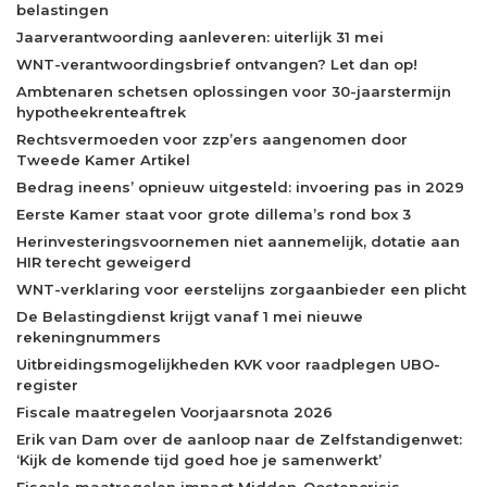
belastingen
Jaarverantwoording aanleveren: uiterlijk 31 mei
WNT-verantwoordingsbrief ontvangen? Let dan op!
Ambtenaren schetsen oplossingen voor 30-jaarstermijn
hypotheekrenteaftrek
Rechtsvermoeden voor zzp’ers aangenomen door
Tweede Kamer Artikel
Bedrag ineens’ opnieuw uitgesteld: invoering pas in 2029
Eerste Kamer staat voor grote dillema’s rond box 3
Herinvesteringsvoornemen niet aannemelijk, dotatie aan
HIR terecht geweigerd
WNT-verklaring voor eerstelijns zorgaanbieder een plicht
De Belastingdienst krijgt vanaf 1 mei nieuwe
rekeningnummers
Uitbreidingsmogelijkheden KVK voor raadplegen UBO-
register
Fiscale maatregelen Voorjaarsnota 2026
Erik van Dam over de aanloop naar de Zelfstandigenwet:
‘Kijk de komende tijd goed hoe je samenwerkt’
Fiscale maatregelen impact Midden-Oostencrisis