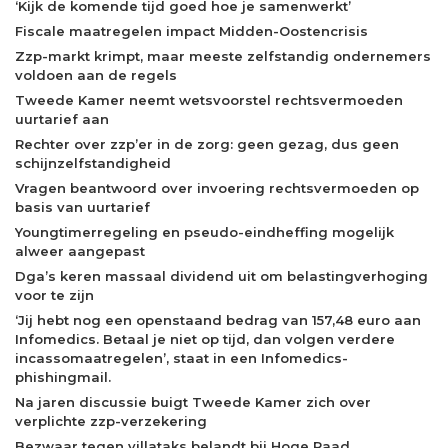
‘Kijk de komende tijd goed hoe je samenwerkt’
Fiscale maatregelen impact Midden-Oostencrisis
Zzp-markt krimpt, maar meeste zelfstandig ondernemers
voldoen aan de regels
Tweede Kamer neemt wetsvoorstel rechtsvermoeden
uurtarief aan
Rechter over zzp’er in de zorg: geen gezag, dus geen
schijnzelfstandigheid
Vragen beantwoord over invoering rechtsvermoeden op
basis van uurtarief
Youngtimerregeling en pseudo-eindheffing mogelijk
alweer aangepast
Dga’s keren massaal dividend uit om belastingverhoging
voor te zijn
‘Jij hebt nog een openstaand bedrag van 157,48 euro aan
Infomedics. Betaal je niet op tijd, dan volgen verdere
incassomaatregelen’, staat in een Infomedics-
phishingmail.
Na jaren discussie buigt Tweede Kamer zich over
verplichte zzp-verzekering
Bezwaar tegen villataks belandt bij Hoge Raad