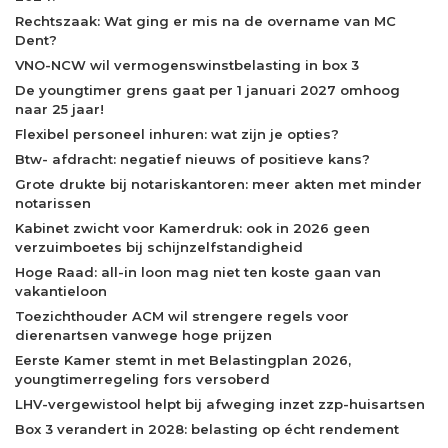
Rechtszaak: Wat ging er mis na de overname van MC
Dent?
VNO-NCW wil vermogenswinstbelasting in box 3
De youngtimer grens gaat per 1 januari 2027 omhoog
naar 25 jaar!
Flexibel personeel inhuren: wat zijn je opties?
Btw- afdracht: negatief nieuws of positieve kans?
Grote drukte bij notariskantoren: meer akten met minder
notarissen
Kabinet zwicht voor Kamerdruk: ook in 2026 geen
verzuimboetes bij schijnzelfstandigheid
Hoge Raad: all-in loon mag niet ten koste gaan van
vakantieloon
Toezichthouder ACM wil strengere regels voor
dierenartsen vanwege hoge prijzen
Eerste Kamer stemt in met Belastingplan 2026,
youngtimerregeling fors versoberd
LHV-vergewistool helpt bij afweging inzet zzp-huisartsen
Box 3 verandert in 2028: belasting op écht rendement