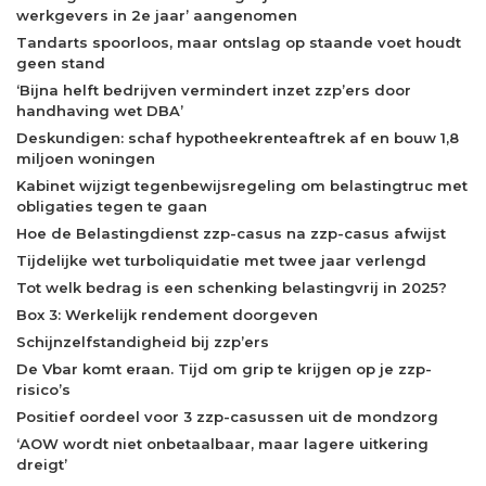
werkgevers in 2e jaar’ aangenomen
Tandarts spoorloos, maar ontslag op staande voet houdt
geen stand
‘Bijna helft bedrijven vermindert inzet zzp’ers door
handhaving wet DBA’
Deskundigen: schaf hypotheekrenteaftrek af en bouw 1,8
miljoen woningen
Kabinet wijzigt tegenbewijsregeling om belastingtruc met
obligaties tegen te gaan
Hoe de Belastingdienst zzp-casus na zzp-casus afwijst
Tijdelijke wet turboliquidatie met twee jaar verlengd
Tot welk bedrag is een schenking belastingvrij in 2025?
Box 3: Werkelijk rendement doorgeven
Schijnzelfstandigheid bij zzp’ers
De Vbar komt eraan. Tijd om grip te krijgen op je zzp-
risico’s
Positief oordeel voor 3 zzp-casussen uit de mondzorg
‘AOW wordt niet onbetaalbaar, maar lagere uitkering
dreigt’