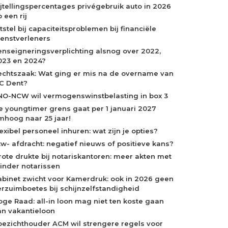
ijtellingspercentages privégebruik auto in 2026
 een rij
tstel bij capaciteitsproblemen bij financiële
ienstverleners
enseigneringsverplichting alsnog over 2022,
023 en 2024?
echtszaak: Wat ging er mis na de overname van
C Dent?
NO-NCW wil vermogenswinstbelasting in box 3
e youngtimer grens gaat per 1 januari 2027
mhoog naar 25 jaar!
exibel personeel inhuren: wat zijn je opties?
tw- afdracht: negatief nieuws of positieve kans?
rote drukte bij notariskantoren: meer akten met
inder notarissen
abinet zwicht voor Kamerdruk: ook in 2026 geen
erzuimboetes bij schijnzelfstandigheid
oge Raad: all-in loon mag niet ten koste gaan
an vakantieloon
oezichthouder ACM wil strengere regels voor