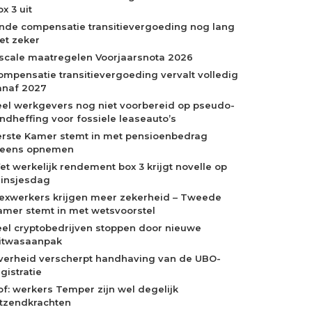
x 3 uit
inde compensatie transitievergoeding nog lang
iet zeker
iscale maatregelen Voorjaarsnota 2026
ompensatie transitievergoeding vervalt volledig
anaf 2027
eel werkgevers nog niet voorbereid op pseudo-
indheffing voor fossiele leaseauto’s
erste Kamer stemt in met pensioenbedrag
neens opnemen
et werkelijk rendement box 3 krijgt novelle op
rinsjesdag
lexwerkers krijgen meer zekerheid – Tweede
amer stemt in met wetsvoorstel
eel cryptobedrijven stoppen door nieuwe
itwasaanpak
verheid verscherpt handhaving van de UBO-
gistratie
of: werkers Temper zijn wel degelijk
itzendkrachten