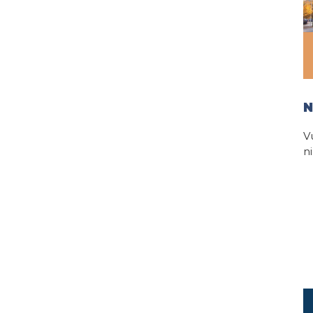
N
V
n