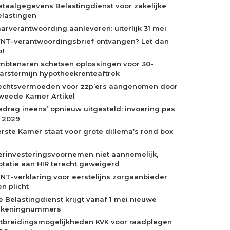
etaalgegevens Belastingdienst voor zakelijke
elastingen
aarverantwoording aanleveren: uiterlijk 31 mei
NT-verantwoordingsbrief ontvangen? Let dan
p!
mbtenaren schetsen oplossingen voor 30-
aarstermijn hypotheekrenteaftrek
echtsvermoeden voor zzp’ers aangenomen door
weede Kamer Artikel
edrag ineens’ opnieuw uitgesteld: invoering pas
n 2029
erste Kamer staat voor grote dillema’s rond box
erinvesteringsvoornemen niet aannemelijk,
otatie aan HIR terecht geweigerd
NT-verklaring voor eerstelijns zorgaanbieder
n plicht
e Belastingdienst krijgt vanaf 1 mei nieuwe
ekeningnummers
itbreidingsmogelijkheden KVK voor raadplegen