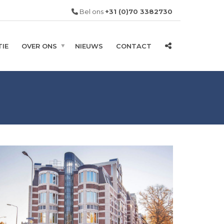
Bel ons
+31 (0)70 3382730
IE
OVER ONS
NIEUWS
CONTACT