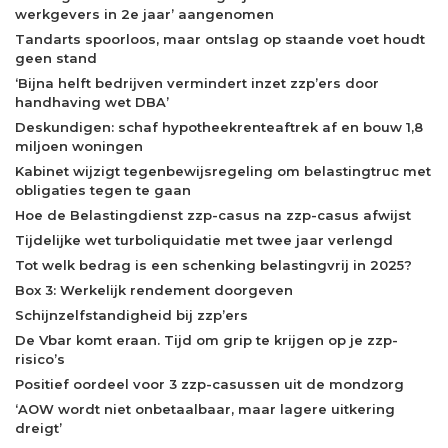
werkgevers in 2e jaar’ aangenomen
Tandarts spoorloos, maar ontslag op staande voet houdt
geen stand
‘Bijna helft bedrijven vermindert inzet zzp’ers door
handhaving wet DBA’
Deskundigen: schaf hypotheekrenteaftrek af en bouw 1,8
miljoen woningen
Kabinet wijzigt tegenbewijsregeling om belastingtruc met
obligaties tegen te gaan
Hoe de Belastingdienst zzp-casus na zzp-casus afwijst
Tijdelijke wet turboliquidatie met twee jaar verlengd
Tot welk bedrag is een schenking belastingvrij in 2025?
Box 3: Werkelijk rendement doorgeven
Schijnzelfstandigheid bij zzp’ers
De Vbar komt eraan. Tijd om grip te krijgen op je zzp-
risico’s
Positief oordeel voor 3 zzp-casussen uit de mondzorg
‘AOW wordt niet onbetaalbaar, maar lagere uitkering
dreigt’