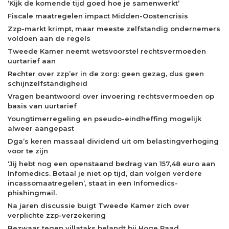
‘Kijk de komende tijd goed hoe je samenwerkt’
Fiscale maatregelen impact Midden-Oostencrisis
Zzp-markt krimpt, maar meeste zelfstandig ondernemers
voldoen aan de regels
Tweede Kamer neemt wetsvoorstel rechtsvermoeden
uurtarief aan
Rechter over zzp’er in de zorg: geen gezag, dus geen
schijnzelfstandigheid
Vragen beantwoord over invoering rechtsvermoeden op
basis van uurtarief
Youngtimerregeling en pseudo-eindheffing mogelijk
alweer aangepast
Dga’s keren massaal dividend uit om belastingverhoging
voor te zijn
‘Jij hebt nog een openstaand bedrag van 157,48 euro aan
Infomedics. Betaal je niet op tijd, dan volgen verdere
incassomaatregelen’, staat in een Infomedics-
phishingmail.
Na jaren discussie buigt Tweede Kamer zich over
verplichte zzp-verzekering
Bezwaar tegen villataks belandt bij Hoge Raad