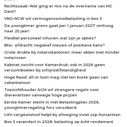
Rechtszaak: Wat ging er mis na de overname van MC
Dent?
VNO-NCW wil vermogenswinstbelasting in box 3
De youngtimer grens gaat per 1 januari 2027 omhoog
naar 25 jaar!
Flexibel personeel inhuren: wat zijn je opties?
Btw- afdracht: negatief nieuws of positieve kans?
Grote drukte bij notariskantoren: meer akten met minder
notarissen
Kabinet zwicht voor Kamerdruk: ook in 2026 geen
verzuimboetes bij schijnzelfstandigheid
Hoge Raad: all-in loon mag niet ten koste gaan van
vakantieloon
Toezichthouder ACM wil strengere regels voor
dierenartsen vanwege hoge prijzen
Eerste Kamer stemt in met Belastingplan 2026,
youngtimerregeling fors versoberd
LHV-vergewistool helpt bij afweging inzet zzp-huisartsen
Box 3 verandert in 2028: belasting op écht rendement