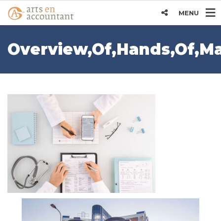
MENU
Overview,Of,Hands,Of,Male