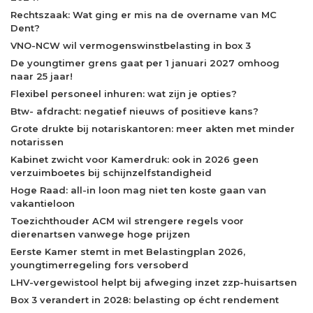
Rechtszaak: Wat ging er mis na de overname van MC
Dent?
VNO-NCW wil vermogenswinstbelasting in box 3
De youngtimer grens gaat per 1 januari 2027 omhoog
naar 25 jaar!
Flexibel personeel inhuren: wat zijn je opties?
Btw- afdracht: negatief nieuws of positieve kans?
Grote drukte bij notariskantoren: meer akten met minder
notarissen
Kabinet zwicht voor Kamerdruk: ook in 2026 geen
verzuimboetes bij schijnzelfstandigheid
Hoge Raad: all-in loon mag niet ten koste gaan van
vakantieloon
Toezichthouder ACM wil strengere regels voor
dierenartsen vanwege hoge prijzen
Eerste Kamer stemt in met Belastingplan 2026,
youngtimerregeling fors versoberd
LHV-vergewistool helpt bij afweging inzet zzp-huisartsen
Box 3 verandert in 2028: belasting op écht rendement