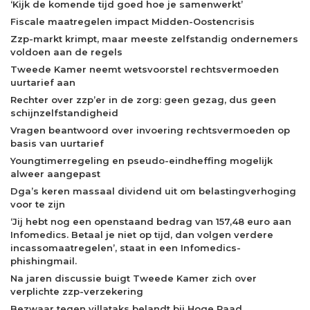
‘Kijk de komende tijd goed hoe je samenwerkt’
Fiscale maatregelen impact Midden-Oostencrisis
Zzp-markt krimpt, maar meeste zelfstandig ondernemers
voldoen aan de regels
Tweede Kamer neemt wetsvoorstel rechtsvermoeden
uurtarief aan
Rechter over zzp’er in de zorg: geen gezag, dus geen
schijnzelfstandigheid
Vragen beantwoord over invoering rechtsvermoeden op
basis van uurtarief
Youngtimerregeling en pseudo-eindheffing mogelijk
alweer aangepast
Dga’s keren massaal dividend uit om belastingverhoging
voor te zijn
‘Jij hebt nog een openstaand bedrag van 157,48 euro aan
Infomedics. Betaal je niet op tijd, dan volgen verdere
incassomaatregelen’, staat in een Infomedics-
phishingmail.
Na jaren discussie buigt Tweede Kamer zich over
verplichte zzp-verzekering
Bezwaar tegen villataks belandt bij Hoge Raad