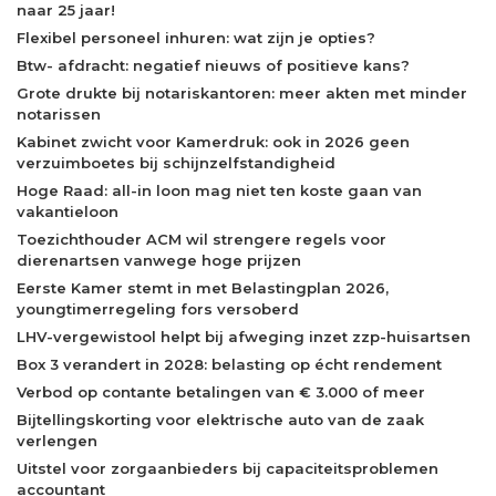
naar 25 jaar!
Flexibel personeel inhuren: wat zijn je opties?
Btw- afdracht: negatief nieuws of positieve kans?
Grote drukte bij notariskantoren: meer akten met minder
notarissen
Kabinet zwicht voor Kamerdruk: ook in 2026 geen
verzuimboetes bij schijnzelfstandigheid
Hoge Raad: all-in loon mag niet ten koste gaan van
vakantieloon
Toezichthouder ACM wil strengere regels voor
dierenartsen vanwege hoge prijzen
Eerste Kamer stemt in met Belastingplan 2026,
youngtimerregeling fors versoberd
LHV-vergewistool helpt bij afweging inzet zzp-huisartsen
Box 3 verandert in 2028: belasting op écht rendement
Verbod op contante betalingen van € 3.000 of meer
Bijtellingskorting voor elektrische auto van de zaak
verlengen
Uitstel voor zorgaanbieders bij capaciteitsproblemen
accountant