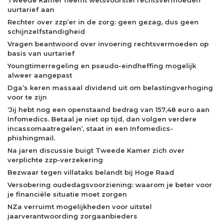
uurtarief aan
Rechter over zzp’er in de zorg: geen gezag, dus geen
schijnzelfstandigheid
Vragen beantwoord over invoering rechtsvermoeden op
basis van uurtarief
Youngtimerregeling en pseudo-eindheffing mogelijk
alweer aangepast
Dga’s keren massaal dividend uit om belastingverhoging
voor te zijn
‘Jij hebt nog een openstaand bedrag van 157,48 euro aan
Infomedics. Betaal je niet op tijd, dan volgen verdere
incassomaatregelen’, staat in een Infomedics-
phishingmail.
Na jaren discussie buigt Tweede Kamer zich over
verplichte zzp-verzekering
Bezwaar tegen villataks belandt bij Hoge Raad
Versobering oudedagsvoorziening: waarom je beter voor
je financiële situatie moet zorgen
NZa verruimt mogelijkheden voor uitstel
jaarverantwoording zorgaanbieders