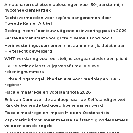
Ambtenaren schetsen oplossingen voor 30-jaarstermijn
hypotheekrenteaftrek
Rechtsvermoeden voor zzp’ers aangenomen door
Tweede Kamer Artikel
Bedrag ineens’ opnieuw uitgesteld: invoering pas in 2029
Eerste Kamer staat voor grote dillema’s rond box 3
Herinvesteringsvoornemen niet aannemelijk, dotatie aan
HIR terecht geweigerd
WNT-verklaring voor eerstelijns zorgaanbieder een plicht
De Belastingdienst krijgt vanaf 1 mei nieuwe
rekeningnummers
Uitbreidingsmogelijkheden KVK voor raadplegen UBO-
register
Fiscale maatregelen Voorjaarsnota 2026
Erik van Dam over de aanloop naar de Zelfstandigenwet:
‘Kijk de komende tijd goed hoe je samenwerkt’
Fiscale maatregelen impact Midden-Oostencrisis
Zzp-markt krimpt, maar meeste zelfstandig ondernemers
voldoen aan de regels
Tweede Kamer neemt wetsvoorstel rechtsvermoeden