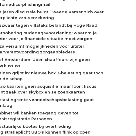
nfomedics-phishingmail.
a jaren discussie buigt Tweede Kamer zich over
erplichte zzp-verzekering
ezwaar tegen villataks belandt bij Hoge Raad
ersobering oudedagsvoorziening: waarom je
eter voor je financiële situatie moet zorgen
Za verruimt mogelijkheden voor uitstel
aarverantwoording zorgaanbieders
of Amsterdam: Uber-chauffeurs zijn geen
erknemer
einen grijpt in: nieuwe box 3-belasting gaat toch
p de schop
jax-kaarten geen acquisitie maar loon: fiscus
int zaak over skybox en seizoenkaarten
elastingrente vennootschapsbelasting gaat
mlaag
abinet wil banken toegang geven tot
asisregistratie Personen
estuurlijke boetes bij overtreding
egistratieplicht UBO’s kunnen flink oplopen