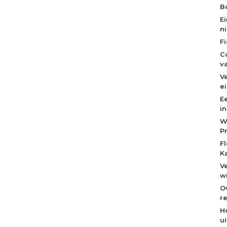
Bo
E
n
F
C
v
V
e
E
i
W
P
F
K
V
w
O
re
H
u