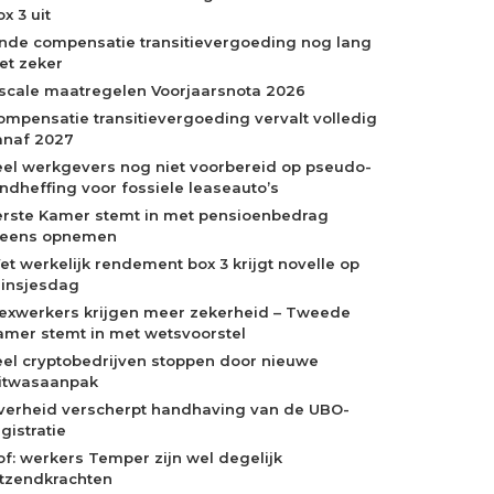
x 3 uit
inde compensatie transitievergoeding nog lang
iet zeker
iscale maatregelen Voorjaarsnota 2026
ompensatie transitievergoeding vervalt volledig
anaf 2027
eel werkgevers nog niet voorbereid op pseudo-
indheffing voor fossiele leaseauto’s
erste Kamer stemt in met pensioenbedrag
neens opnemen
et werkelijk rendement box 3 krijgt novelle op
rinsjesdag
lexwerkers krijgen meer zekerheid – Tweede
amer stemt in met wetsvoorstel
eel cryptobedrijven stoppen door nieuwe
itwasaanpak
verheid verscherpt handhaving van de UBO-
gistratie
of: werkers Temper zijn wel degelijk
itzendkrachten