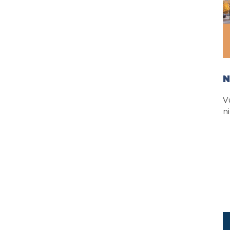
N
V
n