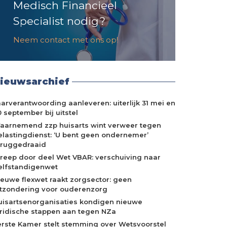
Medisch Financieel
Specialist nodig?
Neem contact met ons op!
ieuwsarchief
aarverantwoording aanleveren: uiterlijk 31 mei en
 september bij uitstel
aarnemend zzp huisarts wint verweer tegen
elastingdienst: ‘U bent geen ondernemer’
eruggedraaid
treep door deel Wet VBAR: verschuiving naar
elfstandigenwet
ieuwe flexwet raakt zorgsector: geen
itzondering voor ouderenzorg
uisartsenorganisaties kondigen nieuwe
uridische stappen aan tegen NZa
erste Kamer stelt stemming over Wetsvoorstel