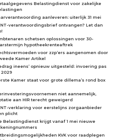
etaalgegevens Belastingdienst voor zakelijke
elastingen
aarverantwoording aanleveren: uiterlijk 31 mei
NT-verantwoordingsbrief ontvangen? Let dan
p!
mbtenaren schetsen oplossingen voor 30-
aarstermijn hypotheekrenteaftrek
echtsvermoeden voor zzp’ers aangenomen door
weede Kamer Artikel
edrag ineens’ opnieuw uitgesteld: invoering pas
n 2029
erste Kamer staat voor grote dillema’s rond box
erinvesteringsvoornemen niet aannemelijk,
otatie aan HIR terecht geweigerd
NT-verklaring voor eerstelijns zorgaanbieder
n plicht
e Belastingdienst krijgt vanaf 1 mei nieuwe
ekeningnummers
itbreidingsmogelijkheden KVK voor raadplegen