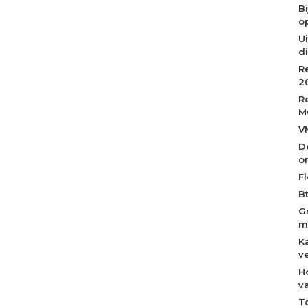
B
op
Ui
d
R
2
R
M
V
D
o
Fl
B
G
m
K
v
H
v
T