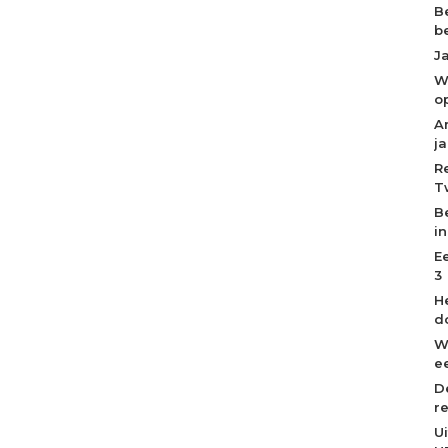
B
b
J
W
o
A
j
R
T
B
i
E
3
H
d
W
ee
D
r
U