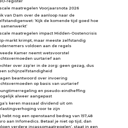
BO-register
iscale maatregelen Voorjaarsnota 2026
rik van Dam over de aanloop naar de
elfstandigenwet: ‘Kijk de komende tijd goed hoe
e samenwerkt’
iscale maatregelen impact Midden-Oostencrisis
zp-markt krimpt, maar meeste zelfstandig
ndernemers voldoen aan de regels
weede Kamer neemt wetsvoorstel
echtsvermoeden uurtarief aan
echter over zzp’er in de zorg: geen gezag, dus
een schijnzelfstandigheid
ragen beantwoord over invoering
echtsvermoeden op basis van uurtarief
oungtimerregeling en pseudo-eindheffing
ogelijk alweer aangepast
ga’s keren massaal dividend uit om
elastingverhoging voor te zijn
Jij hebt nog een openstaand bedrag van 157,48
ro aan Infomedics. Betaal je niet op tijd, dan
olgen verdere incassomaatregelen’, staat in een