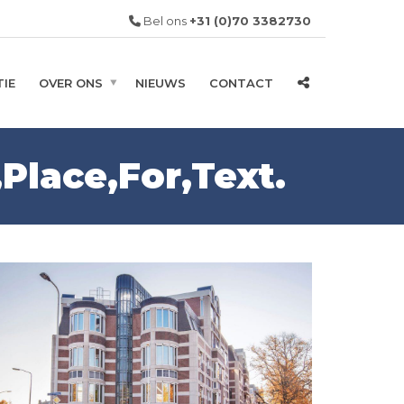
Bel ons
+31 (0)70 3382730
IE
OVER ONS
NIEUWS
CONTACT
lace,For,Text.