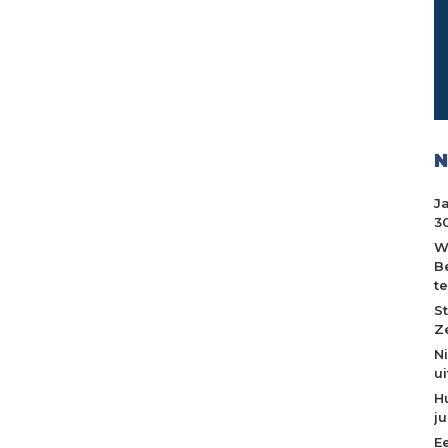
N
J
30
W
B
t
S
Z
N
u
H
j
E