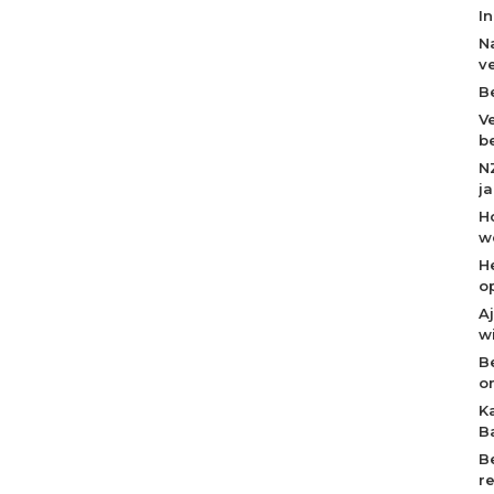
I
N
v
B
V
b
N
j
H
w
H
o
A
w
B
o
K
B
B
r