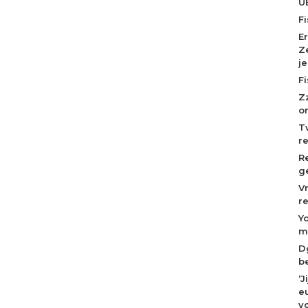
U
F
E
Z
j
F
Z
o
T
r
R
g
V
r
Y
m
D
b
‘
eu
v