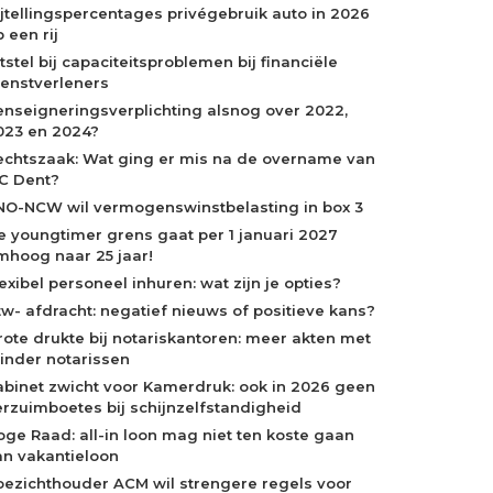
ijtellingspercentages privégebruik auto in 2026
 een rij
tstel bij capaciteitsproblemen bij financiële
ienstverleners
enseigneringsverplichting alsnog over 2022,
023 en 2024?
echtszaak: Wat ging er mis na de overname van
C Dent?
NO-NCW wil vermogenswinstbelasting in box 3
e youngtimer grens gaat per 1 januari 2027
mhoog naar 25 jaar!
exibel personeel inhuren: wat zijn je opties?
tw- afdracht: negatief nieuws of positieve kans?
rote drukte bij notariskantoren: meer akten met
inder notarissen
abinet zwicht voor Kamerdruk: ook in 2026 geen
erzuimboetes bij schijnzelfstandigheid
oge Raad: all-in loon mag niet ten koste gaan
an vakantieloon
oezichthouder ACM wil strengere regels voor