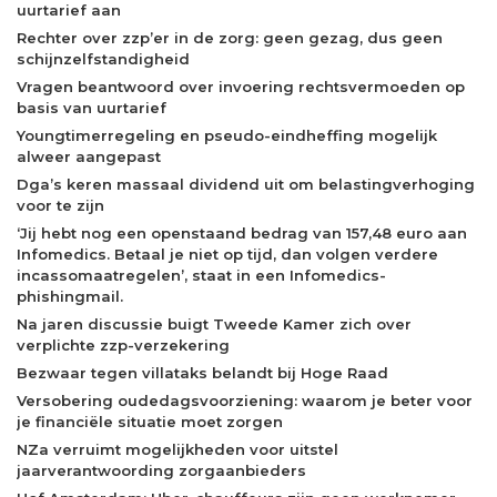
uurtarief aan
Rechter over zzp’er in de zorg: geen gezag, dus geen
schijnzelfstandigheid
Vragen beantwoord over invoering rechtsvermoeden op
basis van uurtarief
Youngtimerregeling en pseudo-eindheffing mogelijk
alweer aangepast
Dga’s keren massaal dividend uit om belastingverhoging
voor te zijn
‘Jij hebt nog een openstaand bedrag van 157,48 euro aan
Infomedics. Betaal je niet op tijd, dan volgen verdere
incassomaatregelen’, staat in een Infomedics-
phishingmail.
Na jaren discussie buigt Tweede Kamer zich over
verplichte zzp-verzekering
Bezwaar tegen villataks belandt bij Hoge Raad
Versobering oudedagsvoorziening: waarom je beter voor
je financiële situatie moet zorgen
NZa verruimt mogelijkheden voor uitstel
jaarverantwoording zorgaanbieders