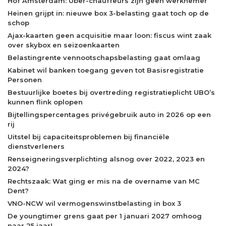
Hof Amsterdam: Uber-chauffeurs zijn geen werknemer
Heinen grijpt in: nieuwe box 3-belasting gaat toch op de
schop
Ajax-kaarten geen acquisitie maar loon: fiscus wint zaak
over skybox en seizoenkaarten
Belastingrente vennootschapsbelasting gaat omlaag
Kabinet wil banken toegang geven tot Basisregistratie
Personen
Bestuurlijke boetes bij overtreding registratieplicht UBO’s
kunnen flink oplopen
Bijtellingspercentages privégebruik auto in 2026 op een
rij
Uitstel bij capaciteitsproblemen bij financiële
dienstverleners
Renseigneringsverplichting alsnog over 2022, 2023 en
2024?
Rechtszaak: Wat ging er mis na de overname van MC
Dent?
VNO-NCW wil vermogenswinstbelasting in box 3
De youngtimer grens gaat per 1 januari 2027 omhoog
naar 25 jaar!