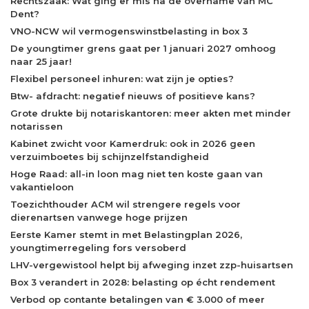
Rechtszaak: Wat ging er mis na de overname van MC
Dent?
VNO-NCW wil vermogenswinstbelasting in box 3
De youngtimer grens gaat per 1 januari 2027 omhoog
naar 25 jaar!
Flexibel personeel inhuren: wat zijn je opties?
Btw- afdracht: negatief nieuws of positieve kans?
Grote drukte bij notariskantoren: meer akten met minder
notarissen
Kabinet zwicht voor Kamerdruk: ook in 2026 geen
verzuimboetes bij schijnzelfstandigheid
Hoge Raad: all-in loon mag niet ten koste gaan van
vakantieloon
Toezichthouder ACM wil strengere regels voor
dierenartsen vanwege hoge prijzen
Eerste Kamer stemt in met Belastingplan 2026,
youngtimerregeling fors versoberd
LHV-vergewistool helpt bij afweging inzet zzp-huisartsen
Box 3 verandert in 2028: belasting op écht rendement
Verbod op contante betalingen van € 3.000 of meer