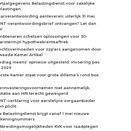
etaalgegevens Belastingdienst voor zakelijke
elastingen
aarverantwoording aanleveren: uiterlijk 31 mei
NT-verantwoordingsbrief ontvangen? Let dan
p!
mbtenaren schetsen oplossingen voor 30-
aarstermijn hypotheekrenteaftrek
echtsvermoeden voor zzp’ers aangenomen door
weede Kamer Artikel
edrag ineens’ opnieuw uitgesteld: invoering pas
n 2029
erste Kamer staat voor grote dillema’s rond box
erinvesteringsvoornemen niet aannemelijk,
otatie aan HIR terecht geweigerd
NT-verklaring voor eerstelijns zorgaanbieder
n plicht
e Belastingdienst krijgt vanaf 1 mei nieuwe
ekeningnummers
itbreidingsmogelijkheden KVK voor raadplegen