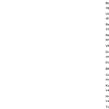
B
op
Ui
d
R
2
R
M
V
D
o
Fl
B
G
m
K
v
H
v
T