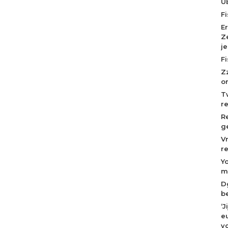
U
F
E
Z
j
F
Z
o
T
r
R
g
V
r
Y
m
D
b
‘
eu
v