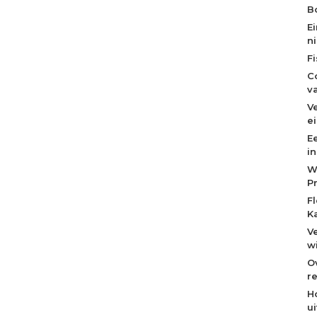
Bo
E
n
F
C
v
V
e
E
i
W
P
F
K
V
w
O
re
H
u