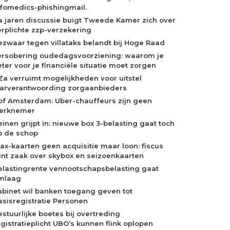
nfomedics-phishingmail.
a jaren discussie buigt Tweede Kamer zich over
erplichte zzp-verzekering
ezwaar tegen villataks belandt bij Hoge Raad
ersobering oudedagsvoorziening: waarom je
eter voor je financiële situatie moet zorgen
Za verruimt mogelijkheden voor uitstel
aarverantwoording zorgaanbieders
of Amsterdam: Uber-chauffeurs zijn geen
erknemer
einen grijpt in: nieuwe box 3-belasting gaat toch
p de schop
jax-kaarten geen acquisitie maar loon: fiscus
int zaak over skybox en seizoenkaarten
elastingrente vennootschapsbelasting gaat
mlaag
abinet wil banken toegang geven tot
asisregistratie Personen
estuurlijke boetes bij overtreding
egistratieplicht UBO’s kunnen flink oplopen