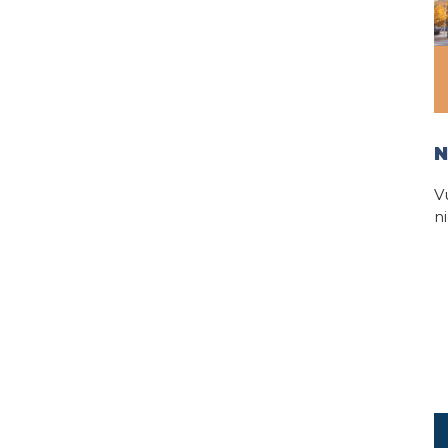
N
V
n