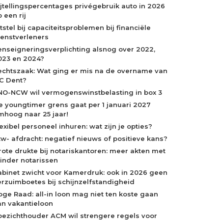
ijtellingspercentages privégebruik auto in 2026
 een rij
tstel bij capaciteitsproblemen bij financiële
ienstverleners
enseigneringsverplichting alsnog over 2022,
023 en 2024?
echtszaak: Wat ging er mis na de overname van
C Dent?
NO-NCW wil vermogenswinstbelasting in box 3
e youngtimer grens gaat per 1 januari 2027
mhoog naar 25 jaar!
exibel personeel inhuren: wat zijn je opties?
tw- afdracht: negatief nieuws of positieve kans?
rote drukte bij notariskantoren: meer akten met
inder notarissen
abinet zwicht voor Kamerdruk: ook in 2026 geen
erzuimboetes bij schijnzelfstandigheid
oge Raad: all-in loon mag niet ten koste gaan
an vakantieloon
oezichthouder ACM wil strengere regels voor