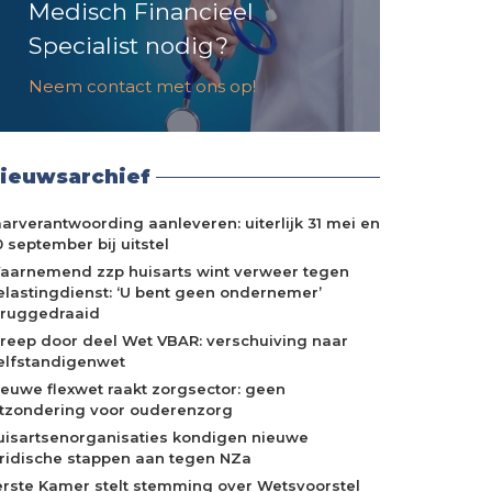
Medisch Financieel
Specialist nodig?
Neem contact met ons op!
ieuwsarchief
aarverantwoording aanleveren: uiterlijk 31 mei en
 september bij uitstel
aarnemend zzp huisarts wint verweer tegen
elastingdienst: ‘U bent geen ondernemer’
eruggedraaid
treep door deel Wet VBAR: verschuiving naar
elfstandigenwet
ieuwe flexwet raakt zorgsector: geen
itzondering voor ouderenzorg
uisartsenorganisaties kondigen nieuwe
uridische stappen aan tegen NZa
erste Kamer stelt stemming over Wetsvoorstel