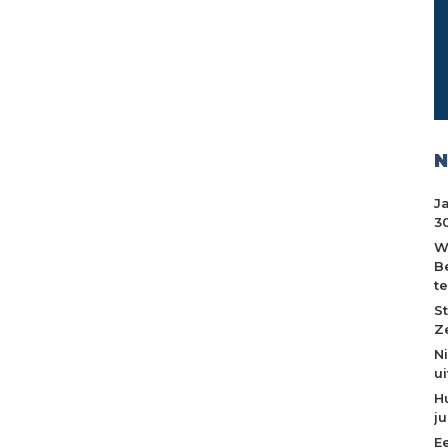
N
J
30
W
B
t
S
Z
N
u
H
j
E