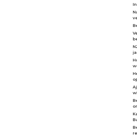
I
N
v
B
V
b
N
j
H
w
H
o
A
w
B
o
K
B
B
r