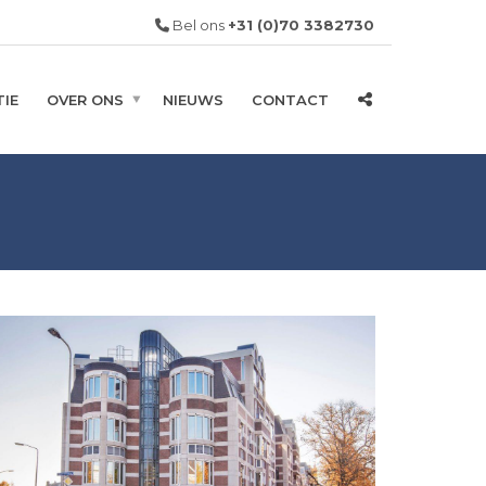
Bel ons
+31 (0)70 3382730
IE
OVER ONS
NIEUWS
CONTACT