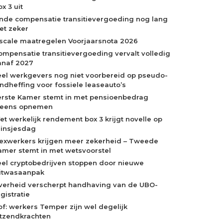
x 3 uit
inde compensatie transitievergoeding nog lang
iet zeker
iscale maatregelen Voorjaarsnota 2026
ompensatie transitievergoeding vervalt volledig
anaf 2027
eel werkgevers nog niet voorbereid op pseudo-
indheffing voor fossiele leaseauto’s
erste Kamer stemt in met pensioenbedrag
neens opnemen
et werkelijk rendement box 3 krijgt novelle op
rinsjesdag
lexwerkers krijgen meer zekerheid – Tweede
amer stemt in met wetsvoorstel
eel cryptobedrijven stoppen door nieuwe
itwasaanpak
verheid verscherpt handhaving van de UBO-
gistratie
of: werkers Temper zijn wel degelijk
itzendkrachten