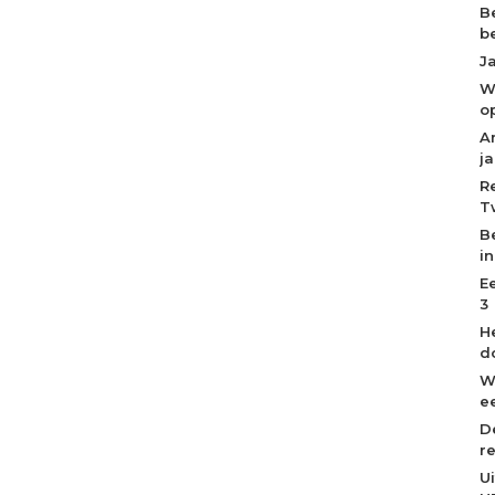
B
b
J
W
o
A
j
R
T
B
i
E
3
H
d
W
ee
D
r
U