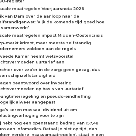
BO-register
iscale maatregelen Voorjaarsnota 2026
rik van Dam over de aanloop naar de
elfstandigenwet: ‘Kijk de komende tijd goed hoe
e samenwerkt’
iscale maatregelen impact Midden-Oostencrisis
zp-markt krimpt, maar meeste zelfstandig
ndernemers voldoen aan de regels
weede Kamer neemt wetsvoorstel
echtsvermoeden uurtarief aan
echter over zzp’er in de zorg: geen gezag, dus
een schijnzelfstandigheid
ragen beantwoord over invoering
echtsvermoeden op basis van uurtarief
oungtimerregeling en pseudo-eindheffing
ogelijk alweer aangepast
ga’s keren massaal dividend uit om
elastingverhoging voor te zijn
Jij hebt nog een openstaand bedrag van 157,48
ro aan Infomedics. Betaal je niet op tijd, dan
olgen verdere incassomaatregelen’, staat in een