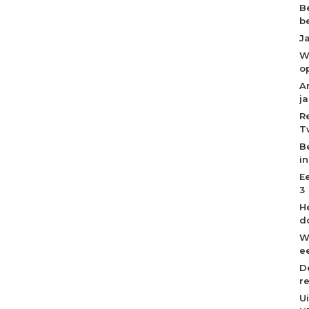
B
b
J
W
o
A
j
R
T
B
i
E
3
H
d
W
ee
D
r
U