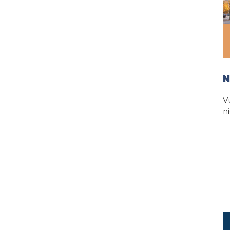
N
V
n