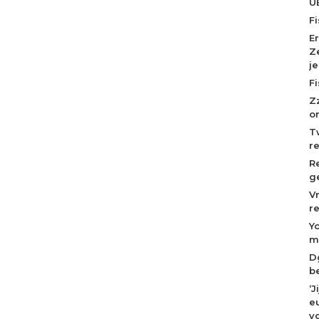
U
F
E
Z
j
F
Z
o
T
r
R
g
V
r
Y
m
D
b
‘
eu
v