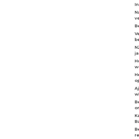
I
N
v
B
V
b
N
j
H
w
H
o
A
w
B
o
K
B
B
r