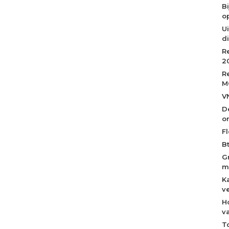
B
op
Ui
d
R
2
R
M
V
D
o
Fl
B
G
m
K
v
H
v
T