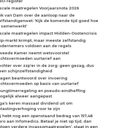
BO-register
iscale maatregelen Voorjaarsnota 2026
rik van Dam over de aanloop naar de
elfstandigenwet: ‘Kijk de komende tijd goed hoe
e samenwerkt’
iscale maatregelen impact Midden-Oostencrisis
zp-markt krimpt, maar meeste zelfstandig
ndernemers voldoen aan de regels
weede Kamer neemt wetsvoorstel
echtsvermoeden uurtarief aan
echter over zzp’er in de zorg: geen gezag, dus
een schijnzelfstandigheid
ragen beantwoord over invoering
echtsvermoeden op basis van uurtarief
oungtimerregeling en pseudo-eindheffing
ogelijk alweer aangepast
ga’s keren massaal dividend uit om
elastingverhoging voor te zijn
Jij hebt nog een openstaand bedrag van 157,48
ro aan Infomedics. Betaal je niet op tijd, dan
olgen verdere incassomaatregelen’, staat in een