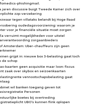
nfomedics-phishingmail.
a jaren discussie buigt Tweede Kamer zich over
erplichte zzp-verzekering
ezwaar tegen villataks belandt bij Hoge Raad
ersobering oudedagsvoorziening: waarom je
eter voor je financiële situatie moet zorgen
Za verruimt mogelijkheden voor uitstel
aarverantwoording zorgaanbieders
of Amsterdam: Uber-chauffeurs zijn geen
erknemer
einen grijpt in: nieuwe box 3-belasting gaat toch
p de schop
jax-kaarten geen acquisitie maar loon: fiscus
int zaak over skybox en seizoenkaarten
elastingrente vennootschapsbelasting gaat
mlaag
abinet wil banken toegang geven tot
asisregistratie Personen
estuurlijke boetes bij overtreding
egistratieplicht UBO’s kunnen flink oplopen