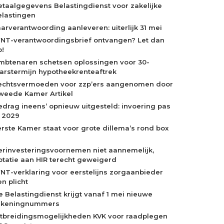
etaalgegevens Belastingdienst voor zakelijke
elastingen
aarverantwoording aanleveren: uiterlijk 31 mei
NT-verantwoordingsbrief ontvangen? Let dan
p!
mbtenaren schetsen oplossingen voor 30-
aarstermijn hypotheekrenteaftrek
echtsvermoeden voor zzp’ers aangenomen door
weede Kamer Artikel
edrag ineens’ opnieuw uitgesteld: invoering pas
n 2029
erste Kamer staat voor grote dillema’s rond box
erinvesteringsvoornemen niet aannemelijk,
otatie aan HIR terecht geweigerd
NT-verklaring voor eerstelijns zorgaanbieder
n plicht
e Belastingdienst krijgt vanaf 1 mei nieuwe
ekeningnummers
itbreidingsmogelijkheden KVK voor raadplegen