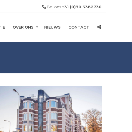
Bel ons
+31 (0)70 3382730
IE
OVER ONS
NIEUWS
CONTACT