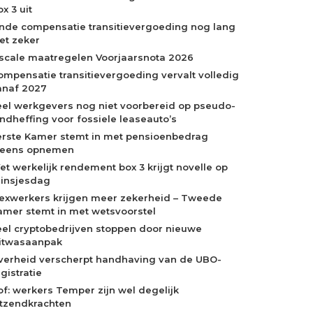
x 3 uit
inde compensatie transitievergoeding nog lang
iet zeker
iscale maatregelen Voorjaarsnota 2026
ompensatie transitievergoeding vervalt volledig
anaf 2027
eel werkgevers nog niet voorbereid op pseudo-
indheffing voor fossiele leaseauto’s
erste Kamer stemt in met pensioenbedrag
neens opnemen
et werkelijk rendement box 3 krijgt novelle op
rinsjesdag
lexwerkers krijgen meer zekerheid – Tweede
amer stemt in met wetsvoorstel
eel cryptobedrijven stoppen door nieuwe
itwasaanpak
verheid verscherpt handhaving van de UBO-
gistratie
of: werkers Temper zijn wel degelijk
itzendkrachten