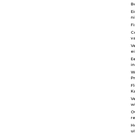
Bo
E
n
F
C
v
V
e
E
i
W
P
F
K
V
w
O
re
H
u