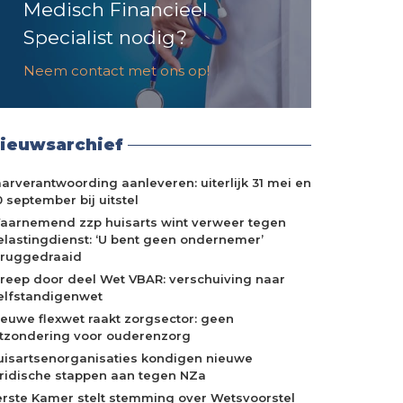
Medisch Financieel
Specialist nodig?
Neem contact met ons op!
ieuwsarchief
aarverantwoording aanleveren: uiterlijk 31 mei en
 september bij uitstel
aarnemend zzp huisarts wint verweer tegen
elastingdienst: ‘U bent geen ondernemer’
eruggedraaid
treep door deel Wet VBAR: verschuiving naar
elfstandigenwet
ieuwe flexwet raakt zorgsector: geen
itzondering voor ouderenzorg
uisartsenorganisaties kondigen nieuwe
uridische stappen aan tegen NZa
erste Kamer stelt stemming over Wetsvoorstel