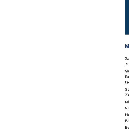
N
J
30
W
B
t
S
Z
N
u
H
j
E