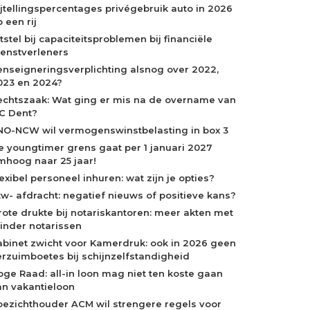
ijtellingspercentages privégebruik auto in 2026
 een rij
tstel bij capaciteitsproblemen bij financiële
ienstverleners
enseigneringsverplichting alsnog over 2022,
023 en 2024?
echtszaak: Wat ging er mis na de overname van
C Dent?
NO-NCW wil vermogenswinstbelasting in box 3
e youngtimer grens gaat per 1 januari 2027
mhoog naar 25 jaar!
exibel personeel inhuren: wat zijn je opties?
tw- afdracht: negatief nieuws of positieve kans?
rote drukte bij notariskantoren: meer akten met
inder notarissen
abinet zwicht voor Kamerdruk: ook in 2026 geen
erzuimboetes bij schijnzelfstandigheid
oge Raad: all-in loon mag niet ten koste gaan
an vakantieloon
oezichthouder ACM wil strengere regels voor