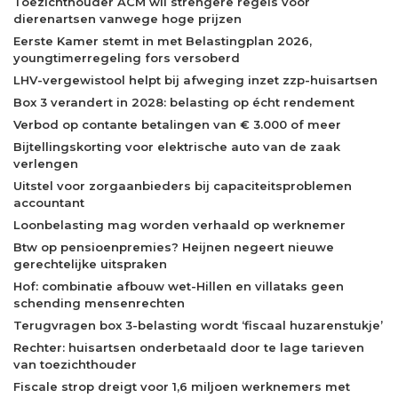
Toezichthouder ACM wil strengere regels voor
dierenartsen vanwege hoge prijzen
Eerste Kamer stemt in met Belastingplan 2026,
youngtimerregeling fors versoberd
LHV-vergewistool helpt bij afweging inzet zzp-huisartsen
Box 3 verandert in 2028: belasting op écht rendement
Verbod op contante betalingen van € 3.000 of meer
Bijtellingskorting voor elektrische auto van de zaak
verlengen
Uitstel voor zorgaanbieders bij capaciteitsproblemen
accountant
Loonbelasting mag worden verhaald op werknemer
Btw op pensioenpremies? Heijnen negeert nieuwe
gerechtelijke uitspraken
Hof: combinatie afbouw wet-Hillen en villataks geen
schending mensenrechten
Terugvragen box 3-belasting wordt ‘fiscaal huzarenstukje’
Rechter: huisartsen onderbetaald door te lage tarieven
van toezichthouder
Fiscale strop dreigt voor 1,6 miljoen werknemers met