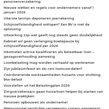
pensioenverzekering
Nieuwe wetten en regels voor ondernemers vanaf 1
januari 2026
Uiterste termijn deponeren jaarrekening
Schijnzelfstandigheid ontlopen? Een BV is niet de
oplossing
Uitwerking zzp-wet geeft nog steeds geen duidelijkheid
Kabinet wil geen verlenging boetepauze bij
schijnzelfstandigheid per 2026
Inkomsten actrice kwalificeren als belastbaar loon –
gezagsverhouding aanwezig
Loonbelasting mag worden verhaald op werknemer
Zijn jubileumfeest en ski-reis loonvoordelen?
Coördinerende werkzaamheden huisarts voor stichting
btw-belast
Voorstellen uit het Belastingplan 2026
Zorgverzekeraars gaan huisartsen helpen bij starten van
nieuwe praktijken
Pensioen opbouwen als ondernemer
Wetsvoorstel verplichte verzekering zzp’ers aangepast: