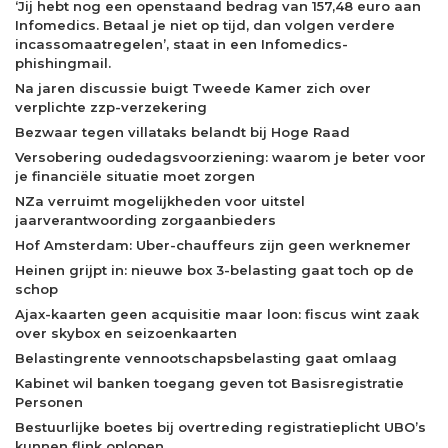
‘Jij hebt nog een openstaand bedrag van 157,48 euro aan
Infomedics. Betaal je niet op tijd, dan volgen verdere
incassomaatregelen’, staat in een Infomedics-
phishingmail.
Na jaren discussie buigt Tweede Kamer zich over
verplichte zzp-verzekering
Bezwaar tegen villataks belandt bij Hoge Raad
Versobering oudedagsvoorziening: waarom je beter voor
je financiële situatie moet zorgen
NZa verruimt mogelijkheden voor uitstel
jaarverantwoording zorgaanbieders
Hof Amsterdam: Uber-chauffeurs zijn geen werknemer
Heinen grijpt in: nieuwe box 3-belasting gaat toch op de
schop
Ajax-kaarten geen acquisitie maar loon: fiscus wint zaak
over skybox en seizoenkaarten
Belastingrente vennootschapsbelasting gaat omlaag
Kabinet wil banken toegang geven tot Basisregistratie
Personen
Bestuurlijke boetes bij overtreding registratieplicht UBO’s
kunnen flink oplopen