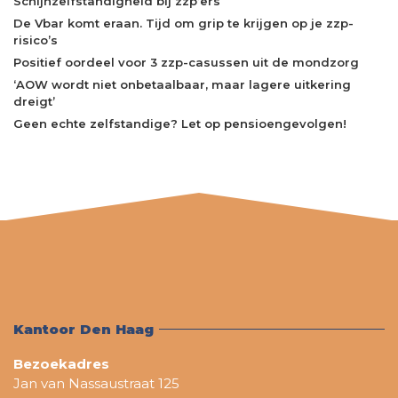
Schijnzelfstandigheid bij zzp’ers
De Vbar komt eraan. Tijd om grip te krijgen op je zzp-
risico’s
Positief oordeel voor 3 zzp-casussen uit de mondzorg
‘AOW wordt niet onbetaalbaar, maar lagere uitkering
dreigt’
Geen echte zelfstandige? Let op pensioengevolgen!
Kantoor Den Haag
Bezoekadres
Jan van Nassaustraat 125