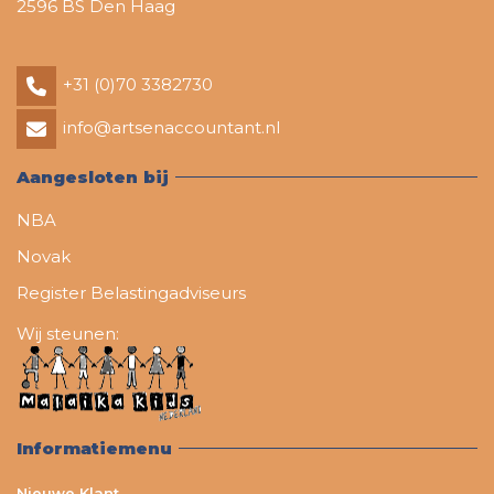
2596 BS Den Haag
+31 (0)70 3382730
info@artsenaccountant.nl
Aangesloten bij
NBA
Novak
Register Belastingadviseurs
Wij steunen:
Informatiemenu
Nieuwe Klant