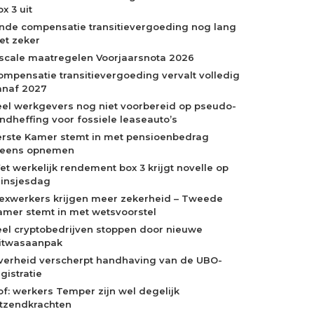
x 3 uit
inde compensatie transitievergoeding nog lang
iet zeker
iscale maatregelen Voorjaarsnota 2026
ompensatie transitievergoeding vervalt volledig
anaf 2027
eel werkgevers nog niet voorbereid op pseudo-
indheffing voor fossiele leaseauto’s
erste Kamer stemt in met pensioenbedrag
neens opnemen
et werkelijk rendement box 3 krijgt novelle op
rinsjesdag
lexwerkers krijgen meer zekerheid – Tweede
amer stemt in met wetsvoorstel
eel cryptobedrijven stoppen door nieuwe
itwasaanpak
verheid verscherpt handhaving van de UBO-
gistratie
of: werkers Temper zijn wel degelijk
itzendkrachten