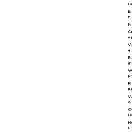
Bo
E
n
F
C
v
V
e
E
i
W
P
F
K
V
w
O
re
H
u