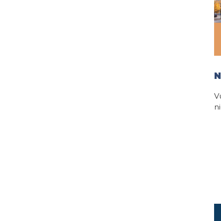
N
V
n