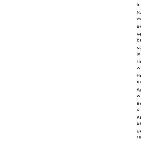
I
N
v
B
V
b
N
j
H
w
H
o
A
w
B
o
K
B
B
r