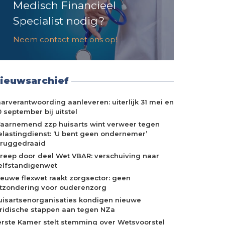
Medisch Financieel
Specialist nodig?
Neem contact met ons op!
ieuwsarchief
aarverantwoording aanleveren: uiterlijk 31 mei en
 september bij uitstel
aarnemend zzp huisarts wint verweer tegen
elastingdienst: ‘U bent geen ondernemer’
eruggedraaid
treep door deel Wet VBAR: verschuiving naar
elfstandigenwet
ieuwe flexwet raakt zorgsector: geen
itzondering voor ouderenzorg
uisartsenorganisaties kondigen nieuwe
uridische stappen aan tegen NZa
erste Kamer stelt stemming over Wetsvoorstel