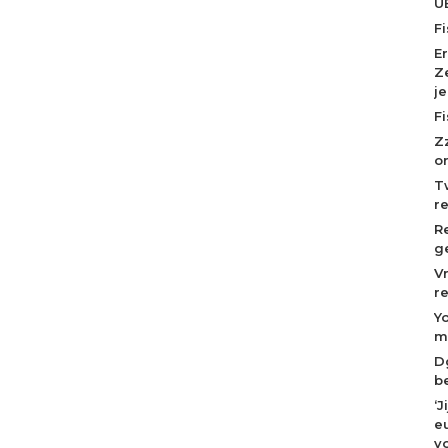
U
F
E
Z
j
F
Z
o
T
r
R
g
V
r
Y
m
D
b
‘
eu
v