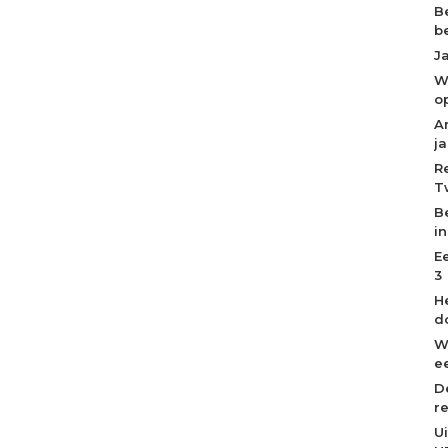
B
b
J
W
o
A
j
R
T
B
i
E
3
H
d
W
ee
D
r
U