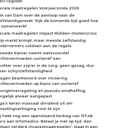
BO-register
iscale maatregelen Voorjaarsnota 2026
rik van Dam over de aanloop naar de
elfstandigenwet: ‘Kijk de komende tijd goed hoe
e samenwerkt’
iscale maatregelen impact Midden-Oostencrisis
zp-markt krimpt, maar meeste zelfstandig
ndernemers voldoen aan de regels
weede Kamer neemt wetsvoorstel
echtsvermoeden uurtarief aan
echter over zzp’er in de zorg: geen gezag, dus
een schijnzelfstandigheid
ragen beantwoord over invoering
echtsvermoeden op basis van uurtarief
oungtimerregeling en pseudo-eindheffing
ogelijk alweer aangepast
ga’s keren massaal dividend uit om
elastingverhoging voor te zijn
Jij hebt nog een openstaand bedrag van 157,48
ro aan Infomedics. Betaal je niet op tijd, dan
olgen verdere incassomaatregelen’, staat in een