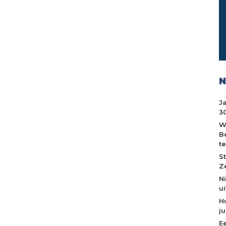
N
J
30
W
B
t
S
Z
N
u
H
j
E