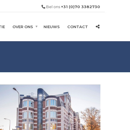
Bel ons
+31 (0)70 3382730
IE
OVER ONS
NIEUWS
CONTACT