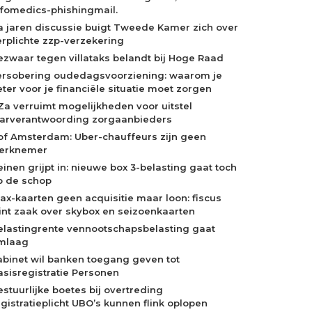
nfomedics-phishingmail.
a jaren discussie buigt Tweede Kamer zich over
erplichte zzp-verzekering
ezwaar tegen villataks belandt bij Hoge Raad
ersobering oudedagsvoorziening: waarom je
eter voor je financiële situatie moet zorgen
Za verruimt mogelijkheden voor uitstel
aarverantwoording zorgaanbieders
of Amsterdam: Uber-chauffeurs zijn geen
erknemer
einen grijpt in: nieuwe box 3-belasting gaat toch
p de schop
jax-kaarten geen acquisitie maar loon: fiscus
int zaak over skybox en seizoenkaarten
elastingrente vennootschapsbelasting gaat
mlaag
abinet wil banken toegang geven tot
asisregistratie Personen
estuurlijke boetes bij overtreding
egistratieplicht UBO’s kunnen flink oplopen