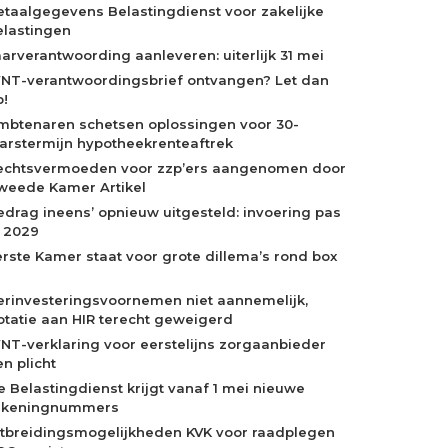
etaalgegevens Belastingdienst voor zakelijke
elastingen
aarverantwoording aanleveren: uiterlijk 31 mei
NT-verantwoordingsbrief ontvangen? Let dan
p!
mbtenaren schetsen oplossingen voor 30-
aarstermijn hypotheekrenteaftrek
echtsvermoeden voor zzp’ers aangenomen door
weede Kamer Artikel
edrag ineens’ opnieuw uitgesteld: invoering pas
n 2029
erste Kamer staat voor grote dillema’s rond box
erinvesteringsvoornemen niet aannemelijk,
otatie aan HIR terecht geweigerd
NT-verklaring voor eerstelijns zorgaanbieder
n plicht
e Belastingdienst krijgt vanaf 1 mei nieuwe
ekeningnummers
itbreidingsmogelijkheden KVK voor raadplegen