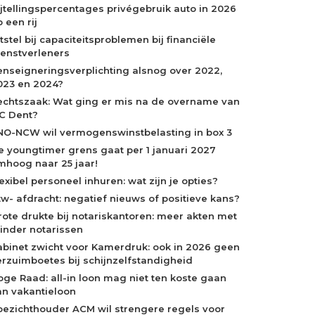
ijtellingspercentages privégebruik auto in 2026
 een rij
tstel bij capaciteitsproblemen bij financiële
ienstverleners
enseigneringsverplichting alsnog over 2022,
023 en 2024?
echtszaak: Wat ging er mis na de overname van
C Dent?
NO-NCW wil vermogenswinstbelasting in box 3
e youngtimer grens gaat per 1 januari 2027
mhoog naar 25 jaar!
exibel personeel inhuren: wat zijn je opties?
tw- afdracht: negatief nieuws of positieve kans?
rote drukte bij notariskantoren: meer akten met
inder notarissen
abinet zwicht voor Kamerdruk: ook in 2026 geen
erzuimboetes bij schijnzelfstandigheid
oge Raad: all-in loon mag niet ten koste gaan
an vakantieloon
oezichthouder ACM wil strengere regels voor