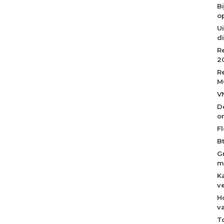
B
op
Ui
d
R
2
R
M
V
D
o
Fl
B
G
m
K
v
H
v
T