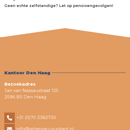
Geen echte zelfstandige? Let op pensioengevolgen!
Kantoor Den Haag
Bezoekadres
Jan van Nassaustraat 125
2596 BS Den Haag
+31 (0)70 3382730
info@artsenaccountant.nl