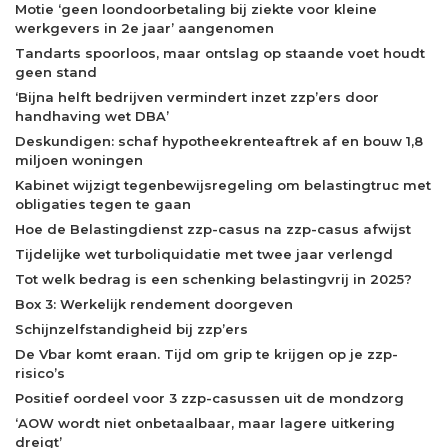
Motie ‘geen loondoorbetaling bij ziekte voor kleine
werkgevers in 2e jaar’ aangenomen
Tandarts spoorloos, maar ontslag op staande voet houdt
geen stand
‘Bijna helft bedrijven vermindert inzet zzp’ers door
handhaving wet DBA’
Deskundigen: schaf hypotheekrenteaftrek af en bouw 1,8
miljoen woningen
Kabinet wijzigt tegenbewijsregeling om belastingtruc met
obligaties tegen te gaan
Hoe de Belastingdienst zzp-casus na zzp-casus afwijst
Tijdelijke wet turboliquidatie met twee jaar verlengd
Tot welk bedrag is een schenking belastingvrij in 2025?
Box 3: Werkelijk rendement doorgeven
Schijnzelfstandigheid bij zzp’ers
De Vbar komt eraan. Tijd om grip te krijgen op je zzp-
risico’s
Positief oordeel voor 3 zzp-casussen uit de mondzorg
‘AOW wordt niet onbetaalbaar, maar lagere uitkering
dreigt’