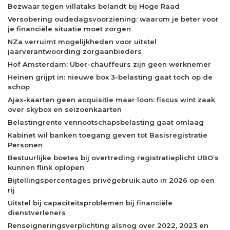
Bezwaar tegen villataks belandt bij Hoge Raad
Versobering oudedagsvoorziening: waarom je beter voor
je financiële situatie moet zorgen
NZa verruimt mogelijkheden voor uitstel
jaarverantwoording zorgaanbieders
Hof Amsterdam: Uber-chauffeurs zijn geen werknemer
Heinen grijpt in: nieuwe box 3-belasting gaat toch op de
schop
Ajax-kaarten geen acquisitie maar loon: fiscus wint zaak
over skybox en seizoenkaarten
Belastingrente vennootschapsbelasting gaat omlaag
Kabinet wil banken toegang geven tot Basisregistratie
Personen
Bestuurlijke boetes bij overtreding registratieplicht UBO’s
kunnen flink oplopen
Bijtellingspercentages privégebruik auto in 2026 op een
rij
Uitstel bij capaciteitsproblemen bij financiële
dienstverleners
Renseigneringsverplichting alsnog over 2022, 2023 en