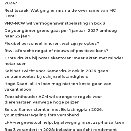
2024?
Rechtszaak: Wat ging er mis na de overname van MC
Dent?
VNO-NCW wil vermogenswinstbelasting in box 3
De youngtimer grens gaat per 1 januari 2027 omhoog
naar 25 jaar!
Flexibel personeel inhuren: wat zijn je opties?
Btw- afdracht: negatief nieuws of positieve kans?
Grote drukte bij notariskantoren: meer akten met minder
notarissen
Kabinet zwicht voor Kamerdruk: ook in 2026 geen
verzuimboetes bij schijnzelfstandigheid
Hoge Raad: all-in loon mag niet ten koste gaan van
vakantieloon
Toezichthouder ACM wil strengere regels voor
dierenartsen vanwege hoge prijzen
Eerste Kamer stemt in met Belastingplan 2026,
youngtimerregeling fors versoberd
LHV-vergewistool helpt bij afweging inzet zzp-huisartsen
Box 3 verandert in 2028: belasting op écht rendement