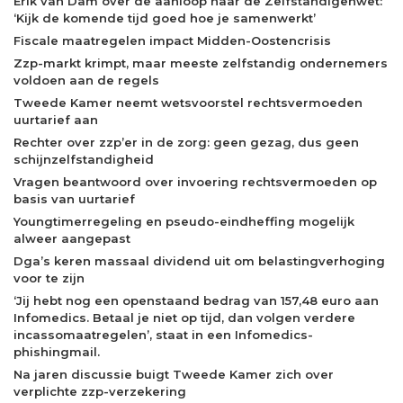
Erik van Dam over de aanloop naar de Zelfstandigenwet:
‘Kijk de komende tijd goed hoe je samenwerkt’
Fiscale maatregelen impact Midden-Oostencrisis
Zzp-markt krimpt, maar meeste zelfstandig ondernemers
voldoen aan de regels
Tweede Kamer neemt wetsvoorstel rechtsvermoeden
uurtarief aan
Rechter over zzp’er in de zorg: geen gezag, dus geen
schijnzelfstandigheid
Vragen beantwoord over invoering rechtsvermoeden op
basis van uurtarief
Youngtimerregeling en pseudo-eindheffing mogelijk
alweer aangepast
Dga’s keren massaal dividend uit om belastingverhoging
voor te zijn
‘Jij hebt nog een openstaand bedrag van 157,48 euro aan
Infomedics. Betaal je niet op tijd, dan volgen verdere
incassomaatregelen’, staat in een Infomedics-
phishingmail.
Na jaren discussie buigt Tweede Kamer zich over
verplichte zzp-verzekering