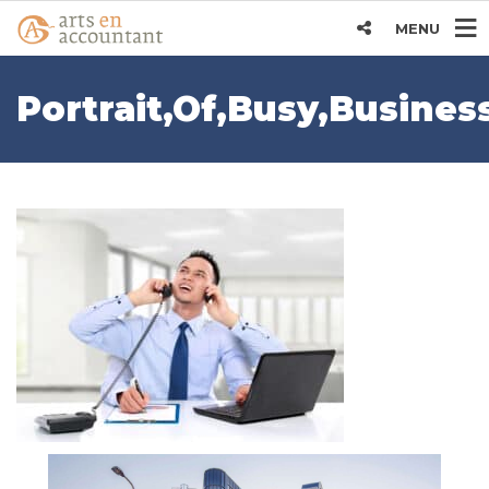
MENU
Portrait,Of,Busy,Busine