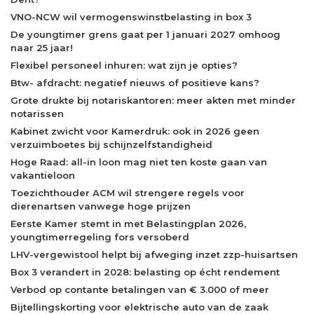
VNO-NCW wil vermogenswinstbelasting in box 3
De youngtimer grens gaat per 1 januari 2027 omhoog
naar 25 jaar!
Flexibel personeel inhuren: wat zijn je opties?
Btw- afdracht: negatief nieuws of positieve kans?
Grote drukte bij notariskantoren: meer akten met minder
notarissen
Kabinet zwicht voor Kamerdruk: ook in 2026 geen
verzuimboetes bij schijnzelfstandigheid
Hoge Raad: all-in loon mag niet ten koste gaan van
vakantieloon
Toezichthouder ACM wil strengere regels voor
dierenartsen vanwege hoge prijzen
Eerste Kamer stemt in met Belastingplan 2026,
youngtimerregeling fors versoberd
LHV-vergewistool helpt bij afweging inzet zzp-huisartsen
Box 3 verandert in 2028: belasting op écht rendement
Verbod op contante betalingen van € 3.000 of meer
Bijtellingskorting voor elektrische auto van de zaak