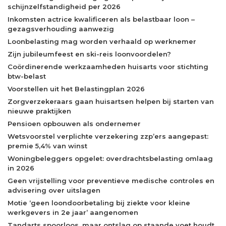
schijnzelfstandigheid per 2026
Inkomsten actrice kwalificeren als belastbaar loon –
gezagsverhouding aanwezig
Loonbelasting mag worden verhaald op werknemer
Zijn jubileumfeest en ski-reis loonvoordelen?
Coördinerende werkzaamheden huisarts voor stichting
btw-belast
Voorstellen uit het Belastingplan 2026
Zorgverzekeraars gaan huisartsen helpen bij starten van
nieuwe praktijken
Pensioen opbouwen als ondernemer
Wetsvoorstel verplichte verzekering zzp’ers aangepast:
premie 5,4% van winst
Woningbeleggers opgelet: overdrachtsbelasting omlaag
in 2026
Geen vrijstelling voor preventieve medische controles en
advisering over uitslagen
Motie ‘geen loondoorbetaling bij ziekte voor kleine
werkgevers in 2e jaar’ aangenomen
Tandarts spoorloos, maar ontslag op staande voet houdt