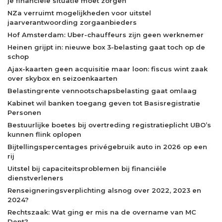
je financiële situatie moet zorgen
NZa verruimt mogelijkheden voor uitstel
jaarverantwoording zorgaanbieders
Hof Amsterdam: Uber-chauffeurs zijn geen werknemer
Heinen grijpt in: nieuwe box 3-belasting gaat toch op de
schop
Ajax-kaarten geen acquisitie maar loon: fiscus wint zaak
over skybox en seizoenkaarten
Belastingrente vennootschapsbelasting gaat omlaag
Kabinet wil banken toegang geven tot Basisregistratie
Personen
Bestuurlijke boetes bij overtreding registratieplicht UBO’s
kunnen flink oplopen
Bijtellingspercentages privégebruik auto in 2026 op een
rij
Uitstel bij capaciteitsproblemen bij financiële
dienstverleners
Renseigneringsverplichting alsnog over 2022, 2023 en
2024?
Rechtszaak: Wat ging er mis na de overname van MC
Dent?