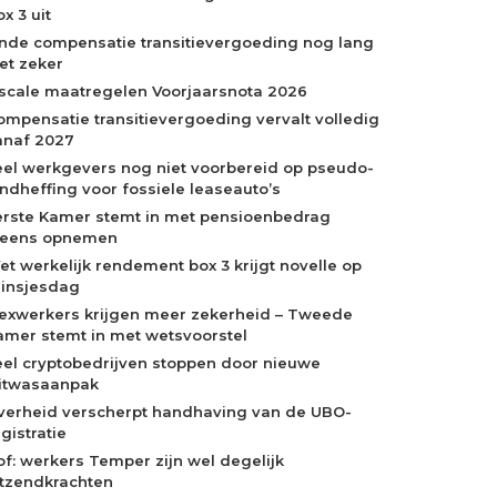
x 3 uit
inde compensatie transitievergoeding nog lang
iet zeker
iscale maatregelen Voorjaarsnota 2026
ompensatie transitievergoeding vervalt volledig
anaf 2027
eel werkgevers nog niet voorbereid op pseudo-
indheffing voor fossiele leaseauto’s
erste Kamer stemt in met pensioenbedrag
neens opnemen
et werkelijk rendement box 3 krijgt novelle op
rinsjesdag
lexwerkers krijgen meer zekerheid – Tweede
amer stemt in met wetsvoorstel
eel cryptobedrijven stoppen door nieuwe
itwasaanpak
verheid verscherpt handhaving van de UBO-
gistratie
of: werkers Temper zijn wel degelijk
itzendkrachten