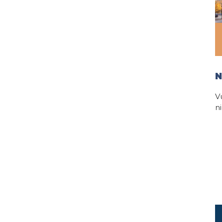
N
V
n