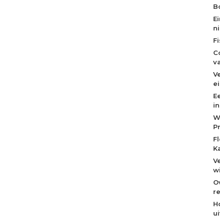
Bo
E
n
F
C
v
V
e
E
i
W
P
F
K
V
w
O
re
H
u