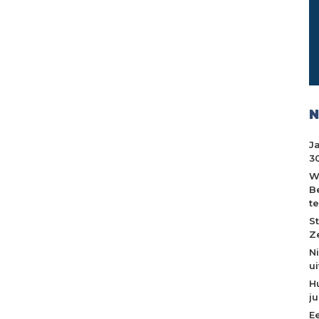
N
J
30
W
B
t
S
Z
N
u
H
j
E