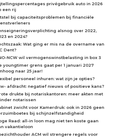
ijtellingspercentages privégebruik auto in 2026
 een rij
tstel bij capaciteitsproblemen bij financiële
ienstverleners
enseigneringsverplichting alsnog over 2022,
023 en 2024?
echtszaak: Wat ging er mis na de overname van
C Dent?
NO-NCW wil vermogenswinstbelasting in box 3
e youngtimer grens gaat per 1 januari 2027
mhoog naar 25 jaar!
exibel personeel inhuren: wat zijn je opties?
tw- afdracht: negatief nieuws of positieve kans?
rote drukte bij notariskantoren: meer akten met
inder notarissen
abinet zwicht voor Kamerdruk: ook in 2026 geen
erzuimboetes bij schijnzelfstandigheid
oge Raad: all-in loon mag niet ten koste gaan
an vakantieloon
oezichthouder ACM wil strengere regels voor