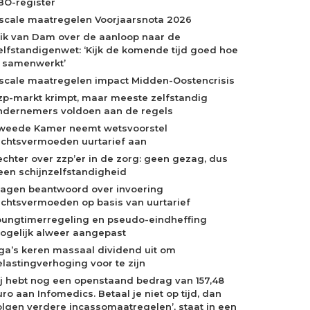
BO-register
iscale maatregelen Voorjaarsnota 2026
rik van Dam over de aanloop naar de
elfstandigenwet: ‘Kijk de komende tijd goed hoe
e samenwerkt’
iscale maatregelen impact Midden-Oostencrisis
zp-markt krimpt, maar meeste zelfstandig
ndernemers voldoen aan de regels
weede Kamer neemt wetsvoorstel
echtsvermoeden uurtarief aan
echter over zzp’er in de zorg: geen gezag, dus
een schijnzelfstandigheid
ragen beantwoord over invoering
echtsvermoeden op basis van uurtarief
oungtimerregeling en pseudo-eindheffing
ogelijk alweer aangepast
ga’s keren massaal dividend uit om
elastingverhoging voor te zijn
Jij hebt nog een openstaand bedrag van 157,48
ro aan Infomedics. Betaal je niet op tijd, dan
olgen verdere incassomaatregelen’, staat in een