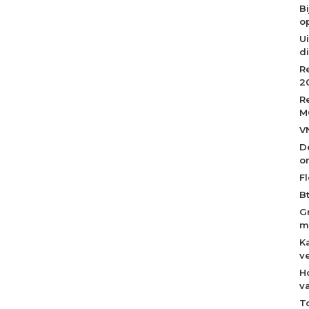
B
op
Ui
d
R
2
R
M
V
D
o
Fl
B
G
m
K
v
H
v
T