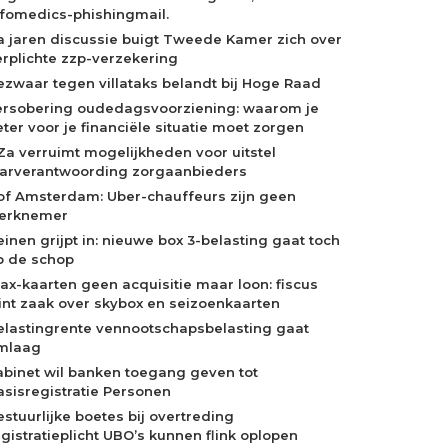
nfomedics-phishingmail.
a jaren discussie buigt Tweede Kamer zich over
erplichte zzp-verzekering
ezwaar tegen villataks belandt bij Hoge Raad
ersobering oudedagsvoorziening: waarom je
eter voor je financiële situatie moet zorgen
Za verruimt mogelijkheden voor uitstel
aarverantwoording zorgaanbieders
of Amsterdam: Uber-chauffeurs zijn geen
erknemer
einen grijpt in: nieuwe box 3-belasting gaat toch
p de schop
jax-kaarten geen acquisitie maar loon: fiscus
int zaak over skybox en seizoenkaarten
elastingrente vennootschapsbelasting gaat
mlaag
abinet wil banken toegang geven tot
asisregistratie Personen
estuurlijke boetes bij overtreding
egistratieplicht UBO’s kunnen flink oplopen