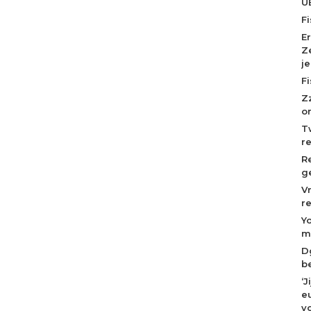
U
F
E
Z
j
F
Z
o
T
r
R
g
V
r
Y
m
D
b
‘
eu
v