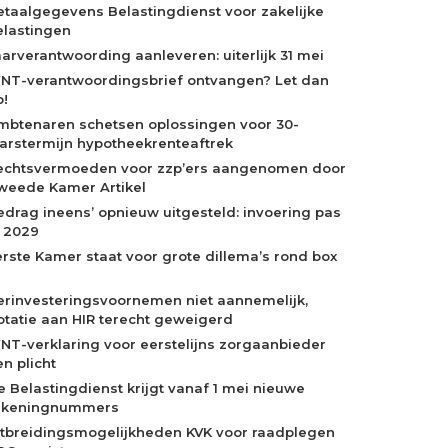
etaalgegevens Belastingdienst voor zakelijke
elastingen
aarverantwoording aanleveren: uiterlijk 31 mei
NT-verantwoordingsbrief ontvangen? Let dan
p!
mbtenaren schetsen oplossingen voor 30-
aarstermijn hypotheekrenteaftrek
echtsvermoeden voor zzp’ers aangenomen door
weede Kamer Artikel
edrag ineens’ opnieuw uitgesteld: invoering pas
n 2029
erste Kamer staat voor grote dillema’s rond box
erinvesteringsvoornemen niet aannemelijk,
otatie aan HIR terecht geweigerd
NT-verklaring voor eerstelijns zorgaanbieder
n plicht
e Belastingdienst krijgt vanaf 1 mei nieuwe
ekeningnummers
itbreidingsmogelijkheden KVK voor raadplegen