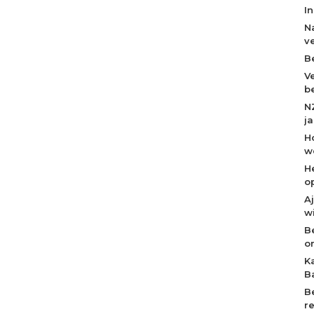
I
N
v
B
V
b
N
j
H
w
H
o
A
w
B
o
K
B
B
r