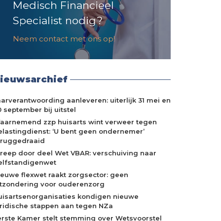
Medisch Financieel
Specialist nodig?
Neem contact met ons op!
ieuwsarchief
aarverantwoording aanleveren: uiterlijk 31 mei en
 september bij uitstel
aarnemend zzp huisarts wint verweer tegen
elastingdienst: ‘U bent geen ondernemer’
eruggedraaid
treep door deel Wet VBAR: verschuiving naar
elfstandigenwet
ieuwe flexwet raakt zorgsector: geen
itzondering voor ouderenzorg
uisartsenorganisaties kondigen nieuwe
uridische stappen aan tegen NZa
erste Kamer stelt stemming over Wetsvoorstel