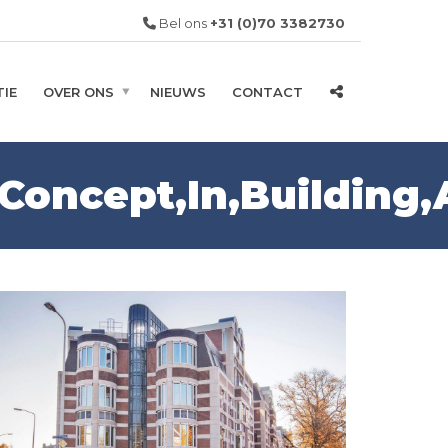
Bel ons
+31 (0)70 3382730
IE
OVER ONS
NIEUWS
CONTACT
Concept,In,Building,